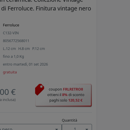
 di Ferroluce. Finitura vintage nero
Ferroluce
C132-VIN
8056772568011
L.
12
cm
H.
8
cm
P.
12
cm
fino a
1,0
Kg
entro martedì, 01 set 2026
gratuita
00 €
coupon
FRLRETRO8
ottieni il
8%
di sconto
a inclusa)
paghi solo
120,52 €
Quantità
e nero
1