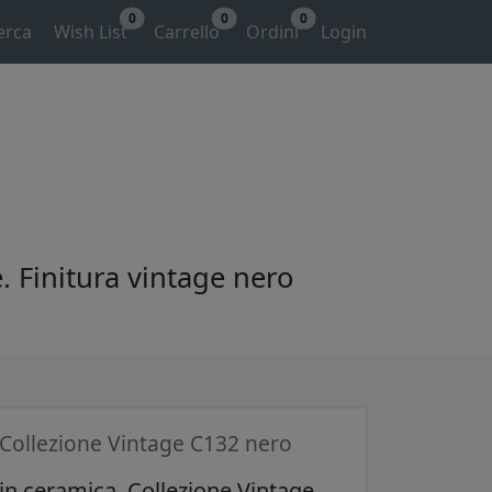
0
0
0
erca
Wish List
Carrello
Ordini
Login
. Finitura vintage nero
 Collezione Vintage C132 nero
 in ceramica. Collezione Vintage