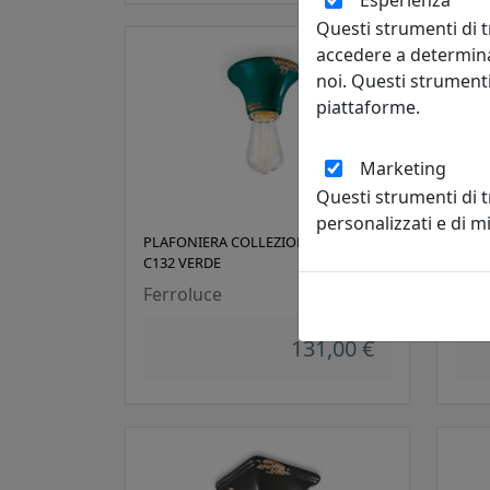
Esperienza
Questi strumenti di t
accedere a determina
noi. Questi strumenti
piattaforme.
Marketing
Questi strumenti di 
personalizzati e di 
PLAFONIERA COLLEZIONE VINTAGE
PLAF
C132 VERDE
C132
Ferroluce
Ferr
131,00 €