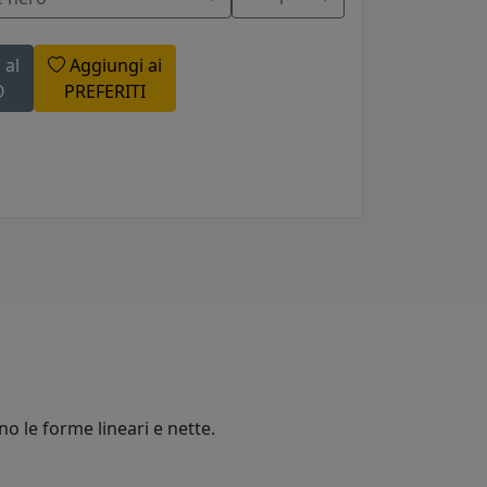
 al
Aggiungi ai
O
PREFERITI
no le forme lineari e nette.