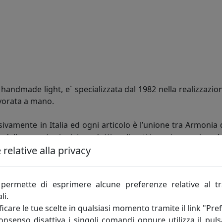
andmade light, e` specializzata dal 1982 nella realizzazion
vorata a mano.
ivamente in Italia ed ogni articolo è l’unione tra Armonia 
e dalla monotonia dei prodotti realizzati in serie, acquisen
relative alla privacy
ntela più esigente, che non cerca solo la giusta soluzio
te e in grado di personalizzare ogni articolo in fatto di fo
permette di esprimere alcune preferenze relative al t
moderna, giovane e Dinamica, che grazie agli insegnamenti ac
li.
icare le tue scelte in qualsiasi momento tramite il link "Pre
consenso disattiva i singoli comandi oppure utilizza il puls