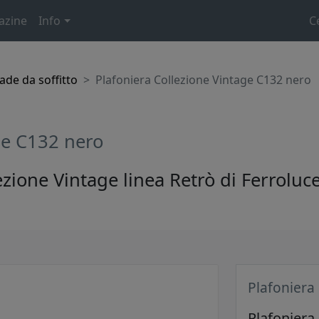
azine
Info
C
de da soffitto
Plafoniera Collezione Vintage C132 nero
ge C132 nero
ezione Vintage linea Retrò di Ferroluce
Plafoniera
Plafoniera