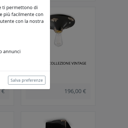
e ti permettono di
e più facilmente con
 utente con la nostra
 o annunci
AGE
PLAFONIERA COLLEZIONE VINTAGE
C134 NERO
Ferroluce
Salva preferenze
 €
196,00 €