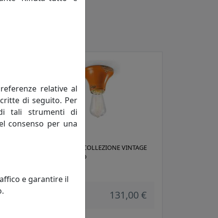
referenze relative al
critte di seguito. Per
di tali strumenti di
 del consenso per una
AGE
PLAFONIERA COLLEZIONE VINTAGE
C132 ARANCIO
Ferroluce
fico e garantire il
o.
 €
131,00 €