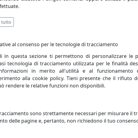
fettuate.
 tutto
ative al consenso per le tecnologie di tracciamento
li in questa sezione ti permettono di personalizzare le p
i tecnologia di tracciamento utilizzata per le finalità des
informazioni in merito all'utilità e al funzionamento 
ferimento alla cookie policy. Tieni presente che il rifiuto
uò rendere le relative funzioni non disponibili.
ONIERA COLLEZIONE VINTAGE
PLAFONIERA COLLEZIONE VINT
 BORDEAUX
C132 TORTORA
oluce
Ferroluce
racciamento sono strettamente necessari per misurare il traf
to delle pagine e, pertanto, non richiedono il tuo consens
131,00 €
131,00