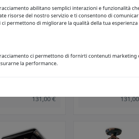
racciamento abilitano semplici interazioni e funzionalità ch
te risorse del nostro servizio e ti consentono di comunicar
 ci permettono di migliorare la qualità della tua esperienza
tracciamento ci permettono di fornirti contenuti marketing
misurarne la performance.
ONIERA COLLEZIONE VINTAGE
PLAFONIERA COLLEZIONE VINT
 ROSSO
C132 BIANCO
oluce
Ferroluce
131,00 €
131,00