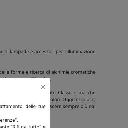
e di lampade e accessori per l’illuminazione
delle forme e ricerca di alchimie cromatiche
do Una personalità unica.
ne in fatto di arredamento Classico, ma che
rme, misure, decori e colori. Oggi ferroluce,
rattamento delle tue
quisiti vuole farsi conoscere sempre più dal
ferenze".
ante “Rifiuta tutto” e