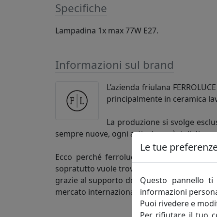
Specifiche
Lampadina 1x max 77W E27.
Informazioni sul brand
L’azienda friulana FERROLUCE h
principalmente in ceramica la
La produzione si svolge esclus
sempre nuove, ogni articolo così si distingu
Le tue preferenze 
Ecco perché ferroluce si rivolge alla clie
sopratutto vuole trovare un’azienda competen
Questo pannello ti 
grazie al supporto dei figli, è una realtà 
informazioni persona
mercato internazionale.
Puoi rivedere e modif
Per rifiutare il tuo 