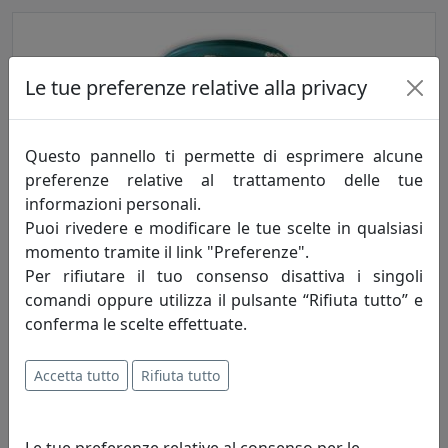
Le tue preferenze relative alla privacy
Questo pannello ti permette di esprimere alcune
preferenze relative al trattamento delle tue
informazioni personali.
PLAFONIERA COLLEZIONE VINTAGE C134 VERDE
Puoi rivedere e modificare le tue scelte in qualsiasi
Ferroluce
momento tramite il link "Preferenze".
Per rifiutare il tuo consenso disattiva i singoli
196,00 €
comandi oppure utilizza il pulsante “Rifiuta tutto” e
conferma le scelte effettuate.
Accetta tutto
Rifiuta tutto