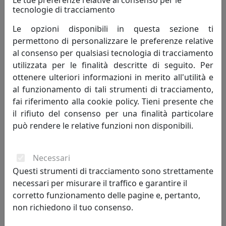
Le tue preferenze relative al consenso per le
tecnologie di tracciamento
Le opzioni disponibili in questa sezione ti
permettono di personalizzare le preferenze relative
al consenso per qualsiasi tecnologia di tracciamento
PLAFONIERA COLLEZIONE VINTAGE C135 VERDE
utilizzata per le finalità descritte di seguito. Per
Ferroluce
ottenere ulteriori informazioni in merito all'utilità e
al funzionamento di tali strumenti di tracciamento,
131,00 €
fai riferimento alla cookie policy. Tieni presente che
il rifiuto del consenso per una finalità particolare
può rendere le relative funzioni non disponibili.
Necessari
Questi strumenti di tracciamento sono strettamente
necessari per misurare il traffico e garantire il
corretto funzionamento delle pagine e, pertanto,
non richiedono il tuo consenso.