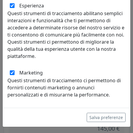
PLAFONIERA COLLEZIONE VINTAGE C136 VERDE
Esperienza
Ferroluce
Questi strumenti di tracciamento abilitano semplici
interazioni e funzionalità che ti permettono di
204,00 €
accedere a determinate risorse del nostro servizio e
ti consentono di comunicare più facilmente con noi.
Questi strumenti ci permettono di migliorare la
qualità della tua esperienza utente con la nostra
piattaforme.
Marketing
Questi strumenti di tracciamento ci permettono di
fornirti contenuti marketing o annunci
personalizzati e di misurarne la performance.
PLAFONIERA COLLEZIONE VINTAGE C985 VERDE
Ferroluce
Salva preferenze
145,00 €