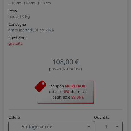
L.
10
cm
H.
8
cm
P.
10
cm
Peso
fino a
1,0
Kg
Consegna
entro martedì, 01 set 2026
Spedizione
gratuita
108,00 €
prezzo (iva inclusa)
coupon
FRLRETRO8
ottieni il
8%
di sconto
paghi solo
99,36 €
Colore
Quantità
Vintage verde
1