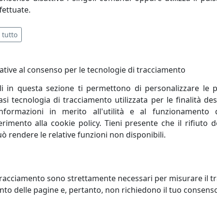
fettuate.
 tutto
ative al consenso per le tecnologie di tracciamento
li in questa sezione ti permettono di personalizzare le p
i tecnologia di tracciamento utilizzata per le finalità des
informazioni in merito all'utilità e al funzionamento 
ferimento alla cookie policy. Tieni presente che il rifiuto
uò rendere le relative funzioni non disponibili.
ONIERA COLLEZIONE VINTAGE
PLAFONIERA COLLEZIONE VINT
 VERDE
C134 NERO
oluce
Ferroluce
racciamento sono strettamente necessari per misurare il traf
to delle pagine e, pertanto, non richiedono il tuo consens
196,00 €
196,00