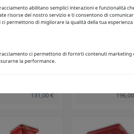
racciamento abilitano semplici interazioni e funzionalità ch
te risorse del nostro servizio e ti consentono di comunicar
 ci permettono di migliorare la qualità della tua esperienza
tracciamento ci permettono di fornirti contenuti marketing
misurarne la performance.
ONIERA COLLEZIONE VINTAGE
PLAFONIERA COLLEZIONE VINT
 ROSSO
C134 BIANCO
oluce
Ferroluce
131,00 €
196,00