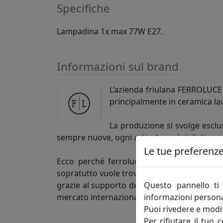
Specifiche
Lampadina 1x max 77W E27.
Informazioni sul brand
L’azienda friulana FERROLUCE h
principalmente in ceramica la
La produzione si svolge esclus
sempre nuove, ogni articolo così si distingu
Le tue preferenze 
Ecco perché ferroluce si rivolge alla clie
sopratutto vuole trovare un’azienda competen
Questo pannello ti 
grazie al supporto dei figli, è una realtà 
informazioni persona
mercato internazionale.
Puoi rivedere e modif
Per rifiutare il tuo 