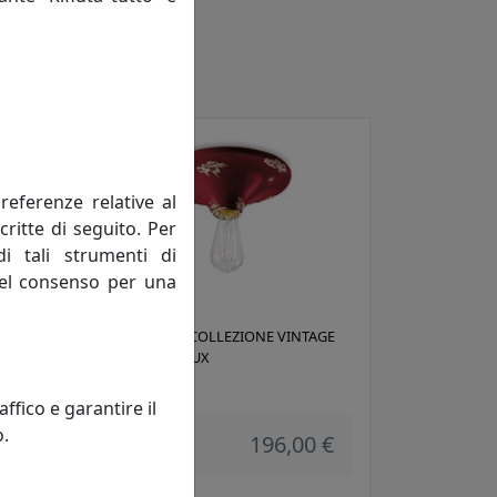
referenze relative al
critte di seguito. Per
di tali strumenti di
 del consenso per una
AGE
PLAFONIERA COLLEZIONE VINTAGE
C134 BORDEAUX
Ferroluce
fico e garantire il
o.
 €
196,00 €