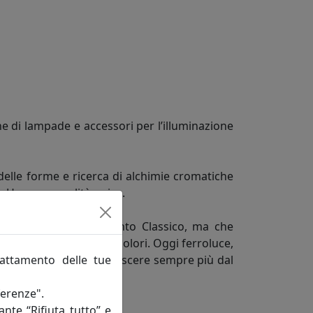
e di lampade e accessori per l’illuminazione
delle forme e ricerca di alchimie cromatiche
do Una personalità unica.
ne in fatto di arredamento Classico, ma che
rme, misure, decori e colori. Oggi ferroluce,
rattamento delle tue
quisiti vuole farsi conoscere sempre più dal
ferenze".
ante “Rifiuta tutto” e