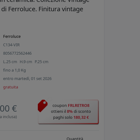
 di Ferroluce. Finitura vintage
Ferroluce
C134-VIR
8056772562446
L.
25
cm
H.
9
cm
P.
25
cm
fino a
1,0
Kg
entro martedì, 01 set 2026
gratuita
00 €
coupon
FRLRETRO8
ottieni il
8%
di sconto
a inclusa)
paghi solo
180,32 €
Quantità