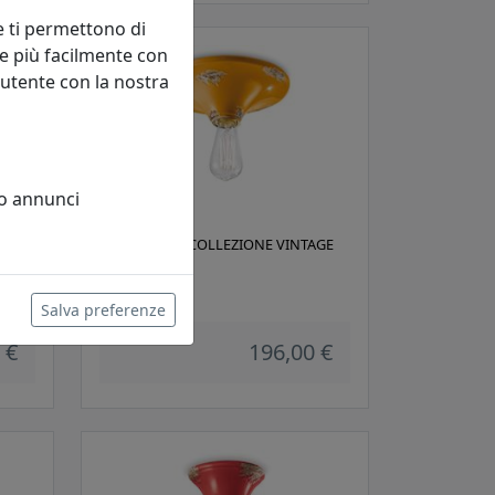
e ti permettono di
e più facilmente con
 utente con la nostra
 o annunci
AGE
PLAFONIERA COLLEZIONE VINTAGE
C134 GIALLO
Ferroluce
Salva preferenze
 €
196,00 €