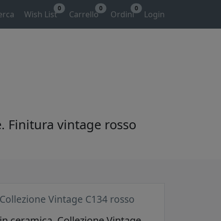
0
0
0
erca
Wish List
Carrello
Ordini
Login
. Finitura vintage rosso
 Collezione Vintage C134 rosso
 in ceramica. Collezione Vintage