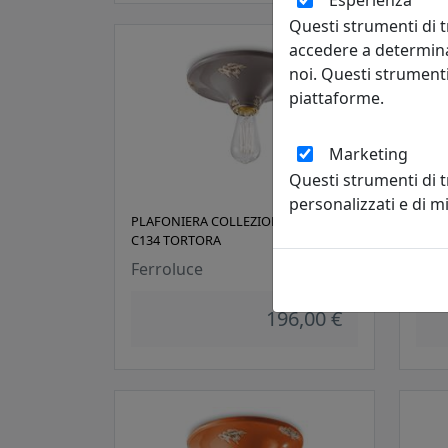
Esperienza
Questi strumenti di t
accedere a determina
noi. Questi strumenti
piattaforme.
Marketing
Questi strumenti di 
personalizzati e di 
PLAFONIERA COLLEZIONE VINTAGE
PLAF
C134 TORTORA
C132
Ferroluce
Ferr
196,00 €