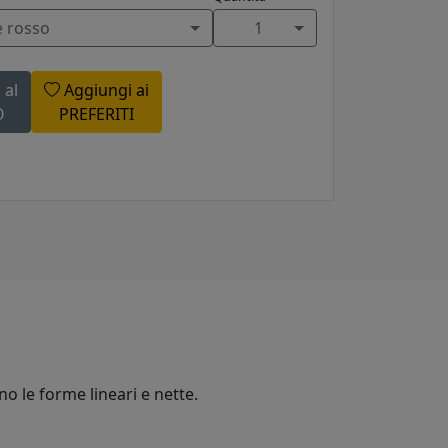
e rosso
1
 al
Aggiungi ai
O
PREFERITI
no le forme lineari e nette.