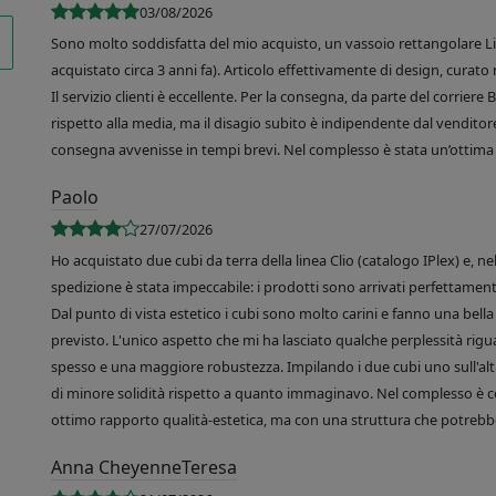
03/08/2026
Sono molto soddisfatta del mio acquisto, un vassoio rettangolare Like
acquistato circa 3 anni fa). Articolo effettivamente di design, curato 
Il servizio clienti è eccellente. Per la consegna, da parte del corrier
rispetto alla media, ma il disagio subito è indipendente dal venditore
consegna avvenisse in tempi brevi. Nel complesso è stata un’ottima 
Paolo
27/07/2026
Ho acquistato due cubi da terra della linea Clio (catalogo IPlex) e, n
spedizione è stata impeccabile: i prodotti sono arrivati perfettamente
Dal punto di vista estetico i cubi sono molto carini e fanno una bella 
previsto. L'unico aspetto che mi ha lasciato qualche perplessità rigu
spesso e una maggiore robustezza. Impilando i due cubi uno sull'altr
di minore solidità rispetto a quanto immaginavo. Nel complesso è 
ottimo rapporto qualità-estetica, ma con una struttura che potrebbe
Anna CheyenneTeresa