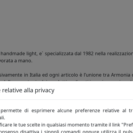
andmade light, e` specializzata dal 1982 nella realizzazion
vorata a mano.
ivamente in Italia ed ogni articolo è l’unione tra Armonia 
e dalla monotonia dei prodotti realizzati in serie, acquisen
relative alla privacy
ntela più esigente, che non cerca solo la giusta soluzio
te e in grado di personalizzare ogni articolo in fatto di fo
permette di esprimere alcune preferenze relative al t
moderna, giovane e Dinamica, che grazie agli insegnamenti ac
li.
icare le tue scelte in qualsiasi momento tramite il link "Pre
consenso disattiva i singoli comandi oppure utilizza il puls