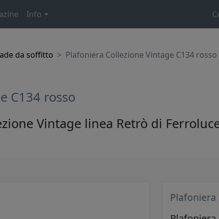
azine
Info
C
de da soffitto
Plafoniera Collezione Vintage C134 rosso
ge C134 rosso
ezione Vintage linea Retrò di Ferroluce
Plafoniera
Plafoniera