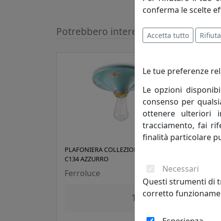
conferma le scelte ef
Potrebbero interessarti
Accetta tutto
Rifiuta
Le tue preferenze rel
Le opzioni disponibi
consenso per qualsias
ottenere ulteriori 
tracciamento, fai ri
finalità particolare p
PLAFONIERA COLLEZIONE VINTAGE
PLAF
C134 AZZURRO
C134
Necessari
Ferroluce
Ferr
Questi strumenti di t
corretto funzionamen
196,00 €