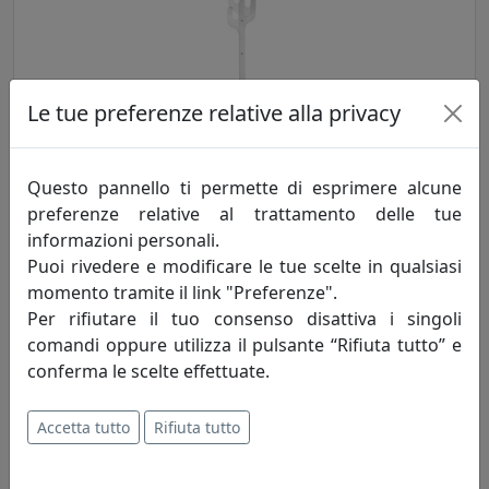
Le tue preferenze relative alla privacy
APPENDIABITI PEYOTE TRASPARENTE, CATALOGO IPLEX, CODICE
Questo pannello ti permette di esprimere alcune
I00520001TAC
preferenze relative al trattamento delle tue
IPlex
informazioni personali.
Puoi rivedere e modificare le tue scelte in qualsiasi
316,00 €
momento tramite il link "Preferenze".
Per rifiutare il tuo consenso disattiva i singoli
comandi oppure utilizza il pulsante “Rifiuta tutto” e
conferma le scelte effettuate.
Accetta tutto
Rifiuta tutto