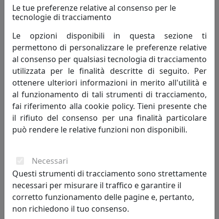
Le tue preferenze relative al consenso per le
tecnologie di tracciamento
APPENDIABITI PEYOTE VERDE, CATALOGO IPLEX, CODICE
Le opzioni disponibili in questa sezione ti
I00520001P15
permettono di personalizzare le preferenze relative
IPlex
al consenso per qualsiasi tecnologia di tracciamento
utilizzata per le finalità descritte di seguito. Per
316,00 €
ottenere ulteriori informazioni in merito all'utilità e
al funzionamento di tali strumenti di tracciamento,
fai riferimento alla cookie policy. Tieni presente che
il rifiuto del consenso per una finalità particolare
può rendere le relative funzioni non disponibili.
Necessari
Questi strumenti di tracciamento sono strettamente
necessari per misurare il traffico e garantire il
corretto funzionamento delle pagine e, pertanto,
non richiedono il tuo consenso.
APPENDIABITI SALVE BIANCO, CATALOGO IPLEX, CODICE