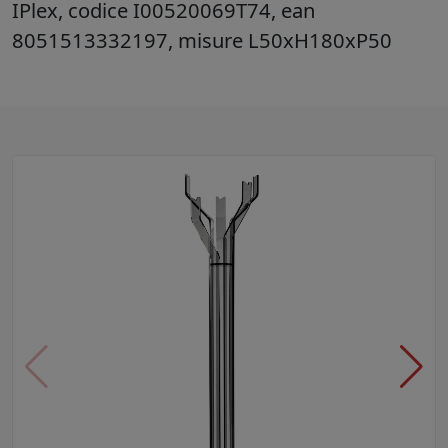
IPlex, codice I00520069T74, ean
8051513332197, misure L50xH180xP50