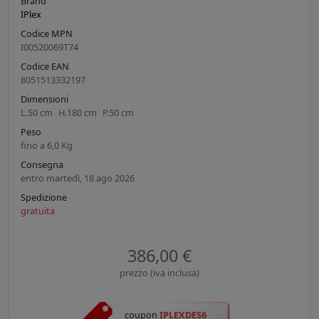
Brand
IPlex
Codice MPN
I00520069T74
Codice EAN
8051513332197
Dimensioni
L.
50
cm
H.
180
cm
P.
50
cm
Peso
fino a
6,0
Kg
Consegna
entro martedì, 18 ago 2026
Spedizione
gratuita
386,00 €
prezzo (iva inclusa)
coupon
IPLEXDES6