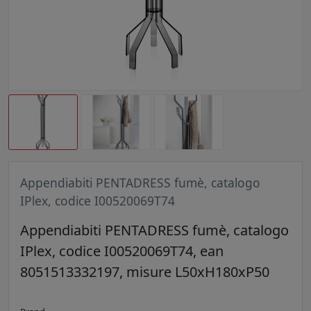
Appendiabiti PENTADRESS fumè, catalogo
IPlex, codice I00520069T74
Appendiabiti PENTADRESS fumè, catalogo
IPlex, codice I00520069T74, ean
8051513332197, misure L50xH180xP50