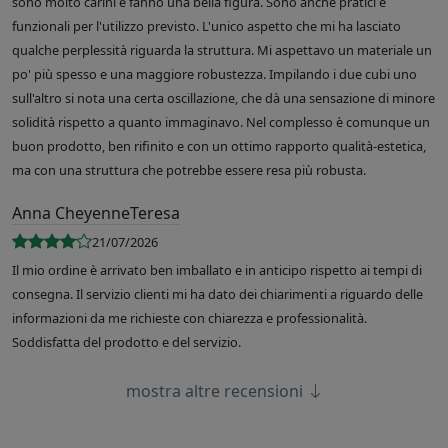
sono molto carini e fanno una bella figura. Sono anche pratici e
funzionali per l'utilizzo previsto. L'unico aspetto che mi ha lasciato
qualche perplessità riguarda la struttura. Mi aspettavo un materiale un
po' più spesso e una maggiore robustezza. Impilando i due cubi uno
sull'altro si nota una certa oscillazione, che dà una sensazione di minore
solidità rispetto a quanto immaginavo. Nel complesso è comunque un
buon prodotto, ben rifinito e con un ottimo rapporto qualità-estetica,
ma con una struttura che potrebbe essere resa più robusta.
Anna CheyenneTeresa
21/07/2026
Il mio ordine è arrivato ben imballato e in anticipo rispetto ai tempi di
consegna. Il servizio clienti mi ha dato dei chiarimenti a riguardo delle
informazioni da me richieste con chiarezza e professionalità.
Soddisfatta del prodotto e del servizio.
mostra altre recensioni