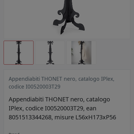
Appendiabiti THONET nero, catalogo IPlex,
codice I00520003T29
Appendiabiti THONET nero, catalogo
IPlex, codice I00520003T29, ean
8051513344268, misure L56xH173xP56