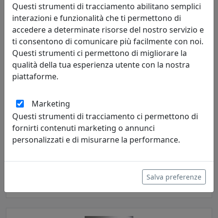
Questi strumenti di tracciamento abilitano semplici
interazioni e funzionalità che ti permettono di
accedere a determinate risorse del nostro servizio e
ti consentono di comunicare più facilmente con noi.
Questi strumenti ci permettono di migliorare la
qualità della tua esperienza utente con la nostra
piattaforme.
Marketing
Questi strumenti di tracciamento ci permettono di
APPENDIABITI PENTADRESS FUMÈ, CATALOGO IPLEX, CODICE
fornirti contenuti marketing o annunci
I00520069T74
personalizzati e di misurarne la performance.
IPlex
386,00 €
Salva preferenze