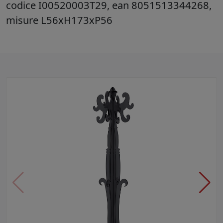
codice I00520003T29, ean 8051513344268,
misure L56xH173xP56