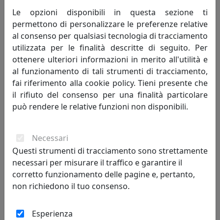
IPlex
Le opzioni disponibili in questa sezione ti
permettono di personalizzare le preferenze relative
242,00 €
al consenso per qualsiasi tecnologia di tracciamento
utilizzata per le finalità descritte di seguito. Per
ottenere ulteriori informazioni in merito all'utilità e
al funzionamento di tali strumenti di tracciamento,
fai riferimento alla cookie policy. Tieni presente che
il rifiuto del consenso per una finalità particolare
può rendere le relative funzioni non disponibili.
Necessari
Questi strumenti di tracciamento sono strettamente
necessari per misurare il traffico e garantire il
APPENDIABITI EIWA TRASPARENTE, CATALOGO IPLEX, CODICE
corretto funzionamento delle pagine e, pertanto,
I00520070TAC
non richiedono il tuo consenso.
IPlex
Esperienza
318,00 €