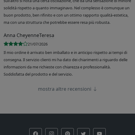
sull'altro si nota una certa oscillazione, che dà una sensazione di minore
solidità rispetto a quanto immaginavo. Nel complesso è comunque un
buon prodotto, ben rifinito e con un ottimo rapporto qualità-estetica,
ma con una struttura che potrebbe essere resa più robusta.
Anna CheyenneTeresa
21/07/2026
Il mio ordine è arrivato ben imballato e in anticipo rispetto ai tempi di
consegna. Il servizio clienti mi ha dato dei chiarimenti a riguardo delle
informazioni da me richieste con chiarezza e professionalità.
Soddisfatta del prodotto e del servizio.
mostra altre recensioni