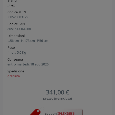
Brand
IPlex
Codice MPN
I00520003T29
Codice EAN
8051513344268
Dimensioni
L.
56
cm
H.
173
cm
P.
56
cm
Peso
fino a
5,0
Kg
Consegna
entro martedì, 18 ago 2026
Spedizione
gratuita
341,00 €
prezzo (iva inclusa)
coupon
IPLEXDES6