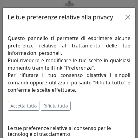
Le tue preferenze relative alla privacy
APPENDIABITI WATERFALL TRASPARENTE, CATALOGO IPLEX, COD
I00520002TAC
IPlex
Questo pannello ti permette di esprimere alcune
preferenze relative al trattamento delle tue
290,00 €
informazioni personali.
Puoi rivedere e modificare le tue scelte in qualsiasi
momento tramite il link "Preferenze".
Per rifiutare il tuo consenso disattiva i singoli
comandi oppure utilizza il pulsante “Rifiuta tutto” e
conferma le scelte effettuate.
Accetta tutto
Rifiuta tutto
Le tue preferenze relative al consenso per le
APPENDIABITI BERNARDO TRASPARENTE, CATALOGO IPLEX,
tecnologie di tracciamento
CODICE I00518072TAC