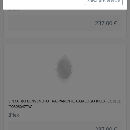
Salva preferenze
I00308045P01
IPlex
237,00 €
SPECCHIO BENVENUTO TRASPARENTE, CATALOGO IPLEX, CODICE
I00308047TAC
IPlex
237,00 €