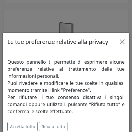
Le tue preferenze relative alla privacy
Questo pannello ti permette di esprimere alcune
SPECCHIO VANITOSO FUMÈ, CATALOGO IPLEX, CODICE
preferenze relative al trattamento delle tue
I00308048T74
informazioni personali.
IPlex
Puoi rivedere e modificare le tue scelte in qualsiasi
momento tramite il link "Preferenze".
175,00 €
Per rifiutare il tuo consenso disattiva i singoli
comandi oppure utilizza il pulsante “Rifiuta tutto” e
conferma le scelte effettuate.
Accetta tutto
Rifiuta tutto