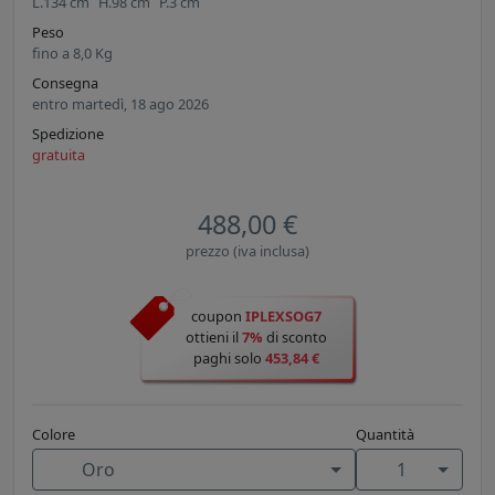
L.
134
cm
H.
98
cm
P.
3
cm
Peso
fino a
8,0
Kg
Consegna
entro martedì, 18 ago 2026
Spedizione
gratuita
488,00 €
prezzo (iva inclusa)
coupon
IPLEXSOG7
ottieni il
7%
di sconto
paghi solo
453,84 €
Colore
Quantità
Oro
1