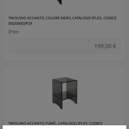
TAVOLINO ACCANTO, COLORE NERO, CATALOGO IPLEX, CODICE
I00206003P29
IPlex
199,00 €
TAVOLINO ACCANTO, FUMÈ., CATALOGO IPLEX, CODICE
I00206003T74