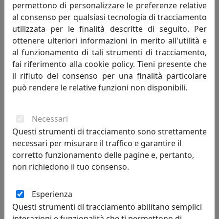
permettono di personalizzare le preferenze relative
al consenso per qualsiasi tecnologia di tracciamento
utilizzata per le finalità descritte di seguito. Per
ottenere ulteriori informazioni in merito all'utilità e
al funzionamento di tali strumenti di tracciamento,
fai riferimento alla cookie policy. Tieni presente che
il rifiuto del consenso per una finalità particolare
può rendere le relative funzioni non disponibili.
Necessari
TAVOLINO ALTO, LINEA DRAPPEGGI, COLORE BIANCO, CATALOGO
Questi strumenti di tracciamento sono strettamente
IPLEX, CODICE I00206024P01
necessari per misurare il traffico e garantire il
IPlex
corretto funzionamento delle pagine e, pertanto,
non richiedono il tuo consenso.
227,00 €
Esperienza
Questi strumenti di tracciamento abilitano semplici
interazioni e funzionalità che ti permettono di