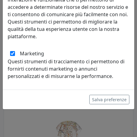
accedere a determinate risorse del nostro servizio e
ti consentono di comunicare più facilmente con noi.
Questi strumenti ci permettono di migliorare la
qualità della tua esperienza utente con la nostra
piattaforme.
Marketing
TAVOLINO ALTO, LINEA DRAPPEGGI, FUMÈ, CATALOGO IPLEX,
Questi strumenti di tracciamento ci permettono di
CODICE I00206024T74
fornirti contenuti marketing o annunci
IPlex
personalizzati e di misurarne la performance.
227,00 €
Salva preferenze