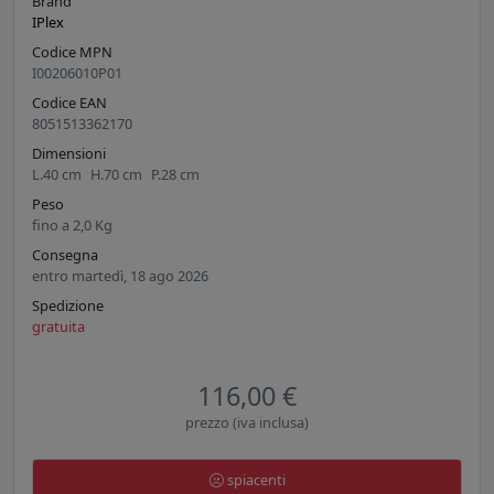
Brand
IPlex
Codice MPN
I00206010P01
Codice EAN
8051513362170
Dimensioni
L.
40
cm
H.
70
cm
P.
28
cm
Peso
fino a
2,0
Kg
Consegna
entro martedì, 18 ago 2026
Spedizione
gratuita
116,00 €
prezzo (iva inclusa)
spiacenti