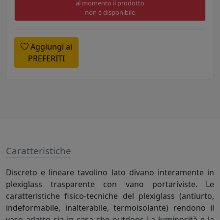
al momento il prodotto
non è disponibile
Aggiungi ai
PREFERITI
Caratteristiche
Discreto e lineare tavolino lato divano interamente in
plexiglass trasparente con vano portariviste. Le
caratteristiche fisico-tecniche del plexiglass (antiurto,
indeformabile, inalterabile, termoisolante) rendono il
vaso adatto sia in casa che outdoor. La luminosità e la