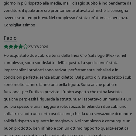
giorno in più rispetto alla media, ma il disagio subito è indipendente dal
venditore il quale anzi si è prontamente attivato affinché la consegna
avvenisse in tempi brevi. Nel complesso è stata un’ottima esperienza.
Consigliatissimo!!
Paolo
27/07/2026
Ho acquistato due cubi da terra della linea Clio (catalogo IPlex) e, nel
complesso, sono soddisfatto dell'acquisto. La spedizione è stata
impeccabile: i prodotti sono arrivati perfettamente imballati e in
condizioni perfette, senza alcun difetto. Dal punto di vista estetico i cubi
sono molto carini e fanno una bella figura. Sono anche pratici e
funzionali per l'utilizzo previsto. L'unico aspetto che mi ha lasciato
qualche perplessità riguarda la struttura. Mi aspettavo un materiale un
po' più spesso e una maggiore robustezza. Impilando i due cubi uno
sull'altro si nota una certa oscillazione, che dà una sensazione di minore
solidità rispetto a quanto immaginavo. Nel complesso è comunque un
buon prodotto, ben rifinito e con un ottimo rapporto qualità-estetica,
ma con una struttura che potrebbe essere resa più robusta.