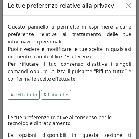
Le tue preferenze relative alla privacy
IPlex
199,00 €
Questo pannello ti permette di esprimere alcune
preferenze relative al trattamento delle tue
informazioni personali.
Puoi rivedere e modificare le tue scelte in qualsiasi
momento tramite il link "Preferenze".
Per rifiutare il tuo consenso disattiva i singoli
comandi oppure utilizza il pulsante “Rifiuta tutto” e
conferma le scelte effettuate.
Accetta tutto
Rifiuta tutto
TAVOLINO ACCANTO, TRASPARENTE, CATALOGO IPLEX, CODICE
I00206003TAC
Le tue preferenze relative al consenso per le
IPlex
tecnologie di tracciamento
Le opzioni disponibili in questa sezione ti
199,00 €