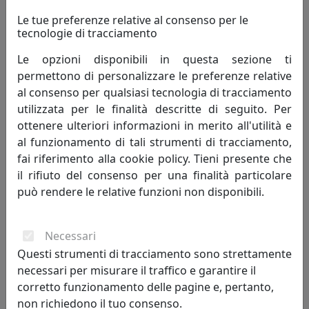
Le tue preferenze relative al consenso per le
tecnologie di tracciamento
Le opzioni disponibili in questa sezione ti
TAVOLINO ARABESCO HABITAT PICCOLO, PIANO ROTONDO,
permettono di personalizzare le preferenze relative
BIANCO, CATALOGO IPLEX, CODICE I0020603538H
al consenso per qualsiasi tecnologia di tracciamento
IPlex
utilizzata per le finalità descritte di seguito. Per
ottenere ulteriori informazioni in merito all'utilità e
120,00 €
al funzionamento di tali strumenti di tracciamento,
fai riferimento alla cookie policy. Tieni presente che
il rifiuto del consenso per una finalità particolare
può rendere le relative funzioni non disponibili.
Necessari
Questi strumenti di tracciamento sono strettamente
necessari per misurare il traffico e garantire il
corretto funzionamento delle pagine e, pertanto,
non richiedono il tuo consenso.