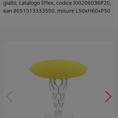
giallo, catalogo IPlex, codice I00206036P20,
ean 8051513333590, misure L50xH60xP50