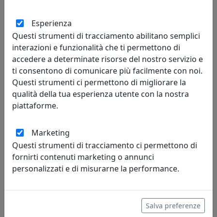
TAVOLINO ARABESCO HABITAT PICCOLO, PIANO ROTONDO,
CORTEN, CATALOGO IPLEX, CODICE I0020603538I
Esperienza
IPlex
Questi strumenti di tracciamento abilitano semplici
interazioni e funzionalità che ti permettono di
120,00 €
accedere a determinate risorse del nostro servizio e
ti consentono di comunicare più facilmente con noi.
Questi strumenti ci permettono di migliorare la
qualità della tua esperienza utente con la nostra
piattaforme.
Marketing
Questi strumenti di tracciamento ci permettono di
fornirti contenuti marketing o annunci
personalizzati e di misurarne la performance.
TAVOLINO ARABESCO HABITAT PICCOLO, PIANO ROTONDO,
GRIGIO, CATALOGO IPLEX, CODICE I0020603538G
Salva preferenze
IPlex