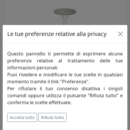
Le tue preferenze relative alla privacy
TAVOLINO ARABESCO HABITAT MEDIO, PIANO ROTONDO, GRIGIO,
Questo pannello ti permette di esprimere alcune
CATALOGO IPLEX, CODICE I0020603638G
preferenze relative al trattamento delle tue
IPlex
informazioni personali.
Puoi rivedere e modificare le tue scelte in qualsiasi
158,00 €
momento tramite il link "Preferenze".
Per rifiutare il tuo consenso disattiva i singoli
comandi oppure utilizza il pulsante “Rifiuta tutto” e
conferma le scelte effettuate.
Accetta tutto
Rifiuta tutto