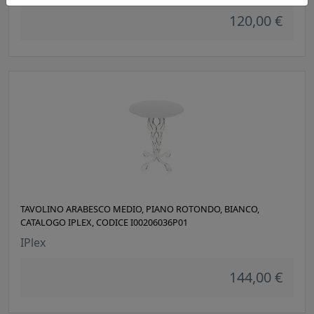
120,00 €
TAVOLINO ARABESCO MEDIO, PIANO ROTONDO, BIANCO,
CATALOGO IPLEX, CODICE I00206036P01
IPlex
144,00 €