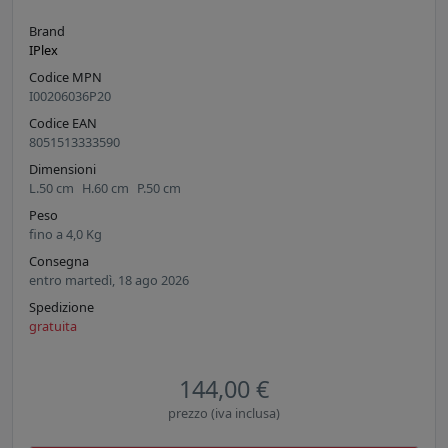
Brand
IPlex
Codice MPN
I00206036P20
Codice EAN
8051513333590
Dimensioni
L.
50
cm
H.
60
cm
P.
50
cm
Peso
fino a
4,0
Kg
Consegna
entro martedì, 18 ago 2026
Spedizione
gratuita
144,00 €
prezzo (iva inclusa)