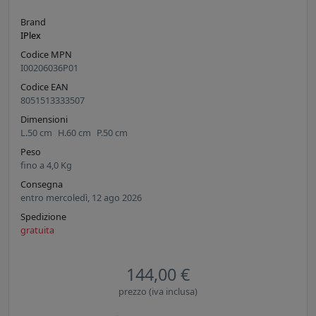
Brand
IPlex
Codice MPN
I00206036P01
Codice EAN
8051513333507
Dimensioni
L.
50
cm
H.
60
cm
P.
50
cm
Peso
fino a
4,0
Kg
Consegna
entro mercoledì, 12 ago 2026
Spedizione
gratuita
144,00 €
prezzo (iva inclusa)