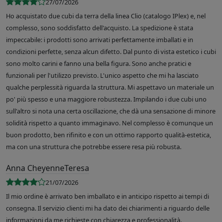
27/07/2026
Ho acquistato due cubi da terra della linea Clio (catalogo IPlex) e, nel
complesso, sono soddisfatto dell'acquisto. La spedizione è stata
impeccabile: i prodotti sono arrivati perfettamente imballati e in
condizioni perfette, senza alcun difetto. Dal punto di vista estetico i cubi
sono molto carini e fanno una bella figura. Sono anche pratici e
funzionali per l'utilizzo previsto. L'unico aspetto che mi ha lasciato
qualche perplessità riguarda la struttura. Mi aspettavo un materiale un
po' più spesso e una maggiore robustezza. Impilando i due cubi uno
sull'altro si nota una certa oscillazione, che dà una sensazione di minore
solidità rispetto a quanto immaginavo. Nel complesso è comunque un
buon prodotto, ben rifinito e con un ottimo rapporto qualità-estetica,
ma con una struttura che potrebbe essere resa più robusta.
Anna CheyenneTeresa
21/07/2026
Il mio ordine è arrivato ben imballato e in anticipo rispetto ai tempi di
consegna. Il servizio clienti mi ha dato dei chiarimenti a riguardo delle
informazioni da me richieste con chiarezza e professionalità.