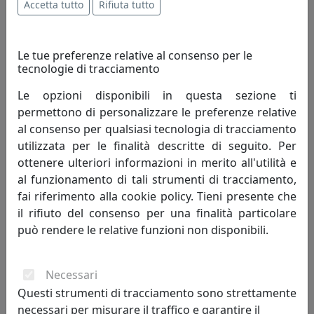
Accetta tutto
Rifiuta tutto
Le tue preferenze relative al consenso per le
tecnologie di tracciamento
Le opzioni disponibili in questa sezione ti
permettono di personalizzare le preferenze relative
al consenso per qualsiasi tecnologia di tracciamento
TAVOLINO ARABESCO MEDIO, PIANO ROTONDO, ROSSO,
utilizzata per le finalità descritte di seguito. Per
CATALOGO IPLEX, CODICE I00206036P24
ottenere ulteriori informazioni in merito all'utilità e
IPlex
al funzionamento di tali strumenti di tracciamento,
fai riferimento alla cookie policy. Tieni presente che
144,00 €
il rifiuto del consenso per una finalità particolare
può rendere le relative funzioni non disponibili.
Necessari
Questi strumenti di tracciamento sono strettamente
necessari per misurare il traffico e garantire il