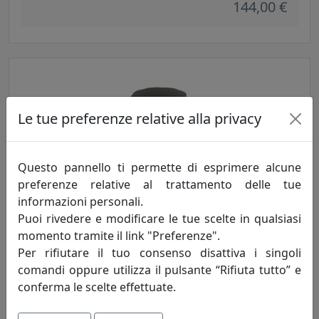
144,00 €
Le tue preferenze relative alla privacy
Questo pannello ti permette di esprimere alcune
preferenze relative al trattamento delle tue
TAVOLINO ARABESCO MEDIO, PIANO ROTONDO, NERO,
informazioni personali.
CATALOGO IPLEX, CODICE I00206036P29
Puoi rivedere e modificare le tue scelte in qualsiasi
IPlex
momento tramite il link "Preferenze".
Per rifiutare il tuo consenso disattiva i singoli
144,00 €
comandi oppure utilizza il pulsante “Rifiuta tutto” e
conferma le scelte effettuate.