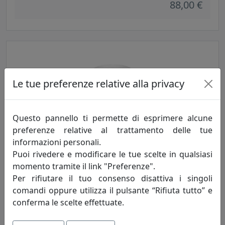
88,00 €
Le tue preferenze relative alla privacy
Questo pannello ti permette di esprimere alcune
preferenze relative al trattamento delle tue
TAVOLINO ARABESCO HABITAT MEDIO, PIANO ROTONDO,
informazioni personali.
BIANCO, CATALOGO IPLEX, CODICE I0020603638H
Puoi rivedere e modificare le tue scelte in qualsiasi
IPlex
momento tramite il link "Preferenze".
Per rifiutare il tuo consenso disattiva i singoli
158,00 €
comandi oppure utilizza il pulsante “Rifiuta tutto” e
conferma le scelte effettuate.