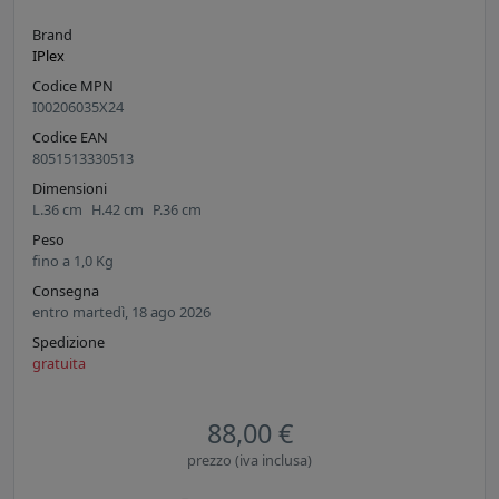
Brand
IPlex
Codice MPN
I00206035X24
Codice EAN
8051513330513
Dimensioni
L.
36
cm
H.
42
cm
P.
36
cm
Peso
fino a
1,0
Kg
Consegna
entro martedì, 18 ago 2026
Spedizione
gratuita
88,00 €
prezzo (iva inclusa)