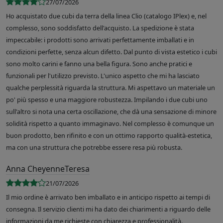
27/07/2026
Ho acquistato due cubi da terra della linea Clio (catalogo IPlex) e, nel
complesso, sono soddisfatto dell'acquisto. La spedizione è stata
impeccabile: i prodotti sono arrivati perfettamente imballati e in
condizioni perfette, senza alcun difetto. Dal punto di vista estetico i cubi
sono molto carini e fanno una bella figura. Sono anche pratici e
funzionali per l'utilizzo previsto. L'unico aspetto che mi ha lasciato
qualche perplessità riguarda la struttura. Mi aspettavo un materiale un
po' più spesso e una maggiore robustezza. Impilando i due cubi uno
sull'altro si nota una certa oscillazione, che dà una sensazione di minore
solidità rispetto a quanto immaginavo. Nel complesso è comunque un
buon prodotto, ben rifinito e con un ottimo rapporto qualità-estetica,
ma con una struttura che potrebbe essere resa più robusta.
Anna CheyenneTeresa
21/07/2026
Il mio ordine è arrivato ben imballato e in anticipo rispetto ai tempi di
consegna. Il servizio clienti mi ha dato dei chiarimenti a riguardo delle
informazioni da me richieste con chiarezza e professionalità.