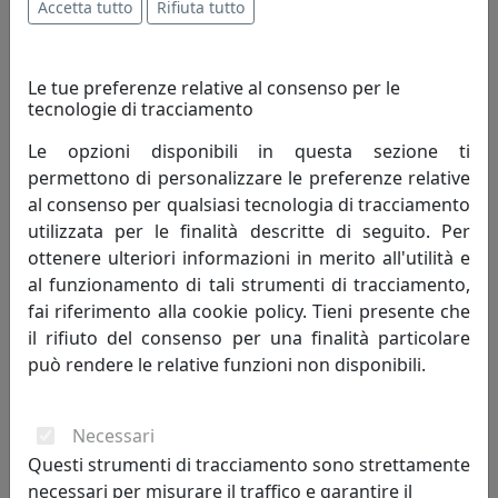
Accetta tutto
Rifiuta tutto
Le tue preferenze relative al consenso per le
tecnologie di tracciamento
Le opzioni disponibili in questa sezione ti
permettono di personalizzare le preferenze relative
al consenso per qualsiasi tecnologia di tracciamento
TAVOLINO ARABESCO HABITAT MEDIO, PIANO ROTONDO,
utilizzata per le finalità descritte di seguito. Per
CORTEN, CATALOGO IPLEX, CODICE I0020603638I
ottenere ulteriori informazioni in merito all'utilità e
IPlex
al funzionamento di tali strumenti di tracciamento,
fai riferimento alla cookie policy. Tieni presente che
158,00 €
il rifiuto del consenso per una finalità particolare
può rendere le relative funzioni non disponibili.
Necessari
Questi strumenti di tracciamento sono strettamente
necessari per misurare il traffico e garantire il