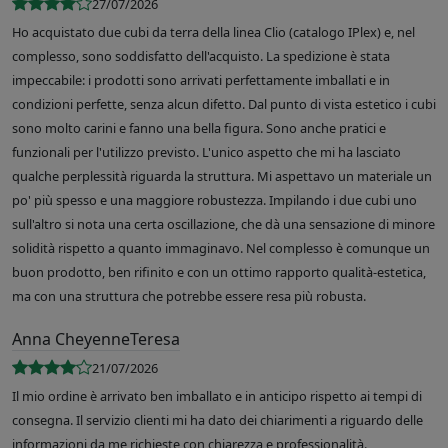
27/07/2026
Ho acquistato due cubi da terra della linea Clio (catalogo IPlex) e, nel
complesso, sono soddisfatto dell'acquisto. La spedizione è stata
impeccabile: i prodotti sono arrivati perfettamente imballati e in
condizioni perfette, senza alcun difetto. Dal punto di vista estetico i cubi
sono molto carini e fanno una bella figura. Sono anche pratici e
funzionali per l'utilizzo previsto. L'unico aspetto che mi ha lasciato
qualche perplessità riguarda la struttura. Mi aspettavo un materiale un
po' più spesso e una maggiore robustezza. Impilando i due cubi uno
sull'altro si nota una certa oscillazione, che dà una sensazione di minore
solidità rispetto a quanto immaginavo. Nel complesso è comunque un
buon prodotto, ben rifinito e con un ottimo rapporto qualità-estetica,
ma con una struttura che potrebbe essere resa più robusta.
Anna CheyenneTeresa
21/07/2026
Il mio ordine è arrivato ben imballato e in anticipo rispetto ai tempi di
consegna. Il servizio clienti mi ha dato dei chiarimenti a riguardo delle
informazioni da me richieste con chiarezza e professionalità.