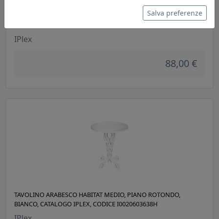
Salva preferenze
TAVOLINO ARABESCO PICCOLO, PIANO ROTONDO,
TRASPARENTE, CATALOGO IPLEX, CODICE I00206037TAC
IPlex
88,00 €
TAVOLINO ARABESCO HABITAT MEDIO, PIANO ROTONDO,
BIANCO, CATALOGO IPLEX, CODICE I0020603638H
IPlex