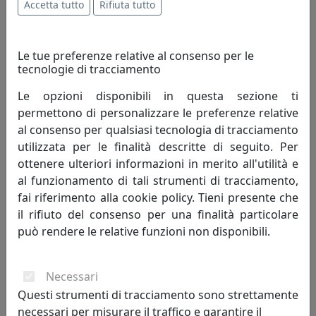
Accetta tutto
Rifiuta tutto
Le tue preferenze relative al consenso per le
tecnologie di tracciamento
Le opzioni disponibili in questa sezione ti
permettono di personalizzare le preferenze relative
al consenso per qualsiasi tecnologia di tracciamento
TAVOLINO ARABESCO PICCOLO, PIANO ROTONDO, ROSSO,
utilizzata per le finalità descritte di seguito. Per
CATALOGO IPLEX, CODICE I00206035X24
ottenere ulteriori informazioni in merito all'utilità e
IPlex
al funzionamento di tali strumenti di tracciamento,
fai riferimento alla cookie policy. Tieni presente che
88,00 €
il rifiuto del consenso per una finalità particolare
può rendere le relative funzioni non disponibili.
Necessari
Questi strumenti di tracciamento sono strettamente
necessari per misurare il traffico e garantire il