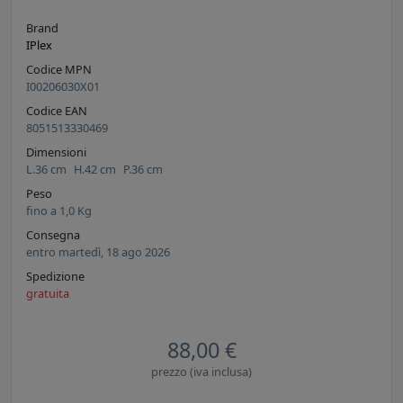
Brand
IPlex
Codice MPN
I00206030X01
Codice EAN
8051513330469
Dimensioni
L.
36
cm
H.
42
cm
P.
36
cm
Peso
fino a
1,0
Kg
Consegna
entro martedì, 18 ago 2026
Spedizione
gratuita
88,00 €
prezzo (iva inclusa)