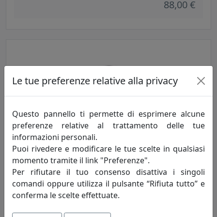
88,00 €
Le tue preferenze relative alla privacy
Questo pannello ti permette di esprimere alcune
preferenze relative al trattamento delle tue
TAVOLINO ARABESCO PICCOLO, PIANO ROTONDO, NERO,
informazioni personali.
CATALOGO IPLEX, CODICE I00206034X29
Puoi rivedere e modificare le tue scelte in qualsiasi
IPlex
momento tramite il link "Preferenze".
Per rifiutare il tuo consenso disattiva i singoli
88,00 €
comandi oppure utilizza il pulsante “Rifiuta tutto” e
conferma le scelte effettuate.