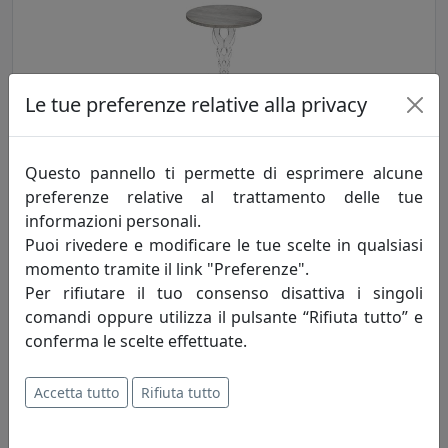
Le tue preferenze relative alla privacy
TAVOLINO ARABESCO HABITAT MEDIO, PIANO ROTONDO, GRIGIO,
Questo pannello ti permette di esprimere alcune
CATALOGO IPLEX, CODICE I0020603638G
preferenze relative al trattamento delle tue
IPlex
informazioni personali.
Puoi rivedere e modificare le tue scelte in qualsiasi
158,00 €
momento tramite il link "Preferenze".
Per rifiutare il tuo consenso disattiva i singoli
comandi oppure utilizza il pulsante “Rifiuta tutto” e
conferma le scelte effettuate.
Accetta tutto
Rifiuta tutto