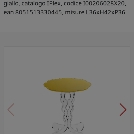
giallo, catalogo IPlex, codice I00206028X20,
ean 8051513330445, misure L36xH42xP36