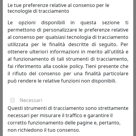
Le tue preferenze relative al consenso per le
tecnologie di tracciamento
Le opzioni disponibili in questa sezione ti
TAVOLINO ARABESCO HABITAT PICCOLO, PIANO ROTONDO,
BIANCO, CATALOGO IPLEX, CODICE I0020603538H
permettono di personalizzare le preferenze relative
IPlex
al consenso per qualsiasi tecnologia di tracciamento
utilizzata per le finalità descritte di seguito. Per
120,00 €
ottenere ulteriori informazioni in merito all'utilità e
al funzionamento di tali strumenti di tracciamento,
fai riferimento alla cookie policy. Tieni presente che
il rifiuto del consenso per una finalità particolare
può rendere le relative funzioni non disponibili.
Necessari
Questi strumenti di tracciamento sono strettamente
necessari per misurare il traffico e garantire il
corretto funzionamento delle pagine e, pertanto,
non richiedono il tuo consenso.
TAVOLINO ARABESCO HABITAT PICCOLO, PIANO ROTONDO,