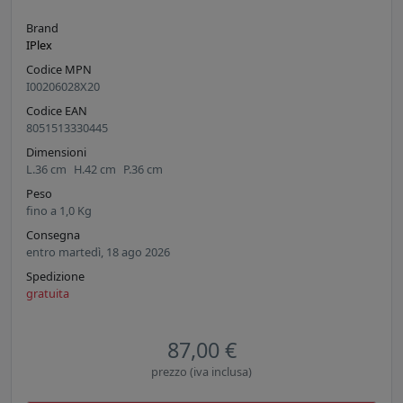
Brand
IPlex
Codice MPN
I00206028X20
Codice EAN
8051513330445
Dimensioni
L.
36
cm
H.
42
cm
P.
36
cm
Peso
fino a
1,0
Kg
Consegna
entro martedì, 18 ago 2026
Spedizione
gratuita
87,00 €
prezzo (iva inclusa)