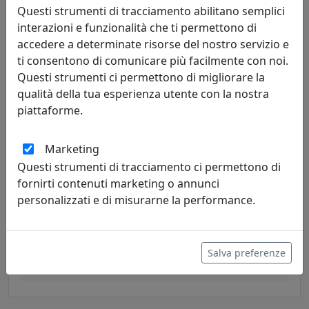
149,00 €
Questi strumenti di tracciamento abilitano semplici
interazioni e funzionalità che ti permettono di
accedere a determinate risorse del nostro servizio e
ti consentono di comunicare più facilmente con noi.
Questi strumenti ci permettono di migliorare la
qualità della tua esperienza utente con la nostra
piattaforme.
Marketing
Questi strumenti di tracciamento ci permettono di
fornirti contenuti marketing o annunci
TAVOLINO SABER, TRASPARENTE, CATALOGO IPLEX, CODICE
personalizzati e di misurarne la performance.
I00206066TAC
IPlex
Salva preferenze
141,00 €