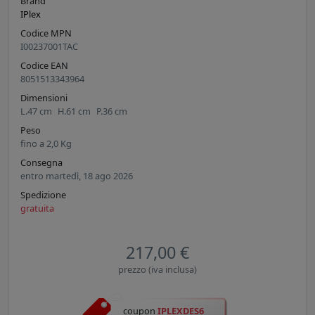
Brand
IPlex
Codice MPN
I00237001TAC
Codice EAN
8051513343964
Dimensioni
L.
47
cm
H.
61
cm
P.
36
cm
Peso
fino a
2,0
Kg
Consegna
entro martedì, 18 ago 2026
Spedizione
gratuita
217,00 €
prezzo (iva inclusa)
coupon
IPLEXDES6