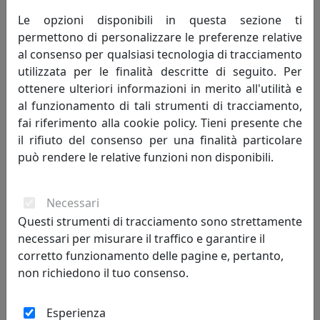
CATALOGO IPLEX, CODICE I00206085T77
Le opzioni disponibili in questa sezione ti
IPlex
permettono di personalizzare le preferenze relative
al consenso per qualsiasi tecnologia di tracciamento
149,00 €
utilizzata per le finalità descritte di seguito. Per
ottenere ulteriori informazioni in merito all'utilità e
al funzionamento di tali strumenti di tracciamento,
fai riferimento alla cookie policy. Tieni presente che
il rifiuto del consenso per una finalità particolare
può rendere le relative funzioni non disponibili.
Necessari
Questi strumenti di tracciamento sono strettamente
necessari per misurare il traffico e garantire il
corretto funzionamento delle pagine e, pertanto,
TAVOLINO QUADRATO BASSO, LINEA DRAPPEGGI, TRASPARENTE,
non richiedono il tuo consenso.
CATALOGO IPLEX, CODICE I00206085TAC
IPlex
Esperienza