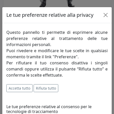
Le tue preferenze relative alla privacy
TAVOLINO QUADRATO BASSO, LINEA DRAPPEGGI, FUMÈ,
CATALOGO IPLEX, CODICE I00206085T74
Questo pannello ti permette di esprimere alcune
IPlex
preferenze relative al trattamento delle tue
informazioni personali.
149,00 €
Puoi rivedere e modificare le tue scelte in qualsiasi
momento tramite il link "Preferenze".
Per rifiutare il tuo consenso disattiva i singoli
comandi oppure utilizza il pulsante “Rifiuta tutto” e
conferma le scelte effettuate.
Accetta tutto
Rifiuta tutto
Le tue preferenze relative al consenso per le
tecnologie di tracciamento
TAVOLINO QUADRATO BASSO, LINEA DRAPPEGGI, MULTICOLOR,