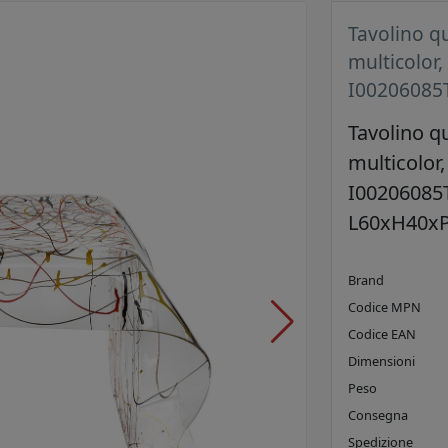
Tavolino q
multicolor,
I00206085
Tavolino q
multicolor,
I00206085
L60xH40x
Brand
Codice MPN
Codice EAN
Dimensioni
Peso
Consegna
Spedizione