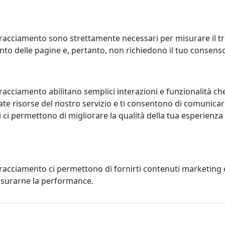
racciamento sono strettamente necessari per misurare il traf
to delle pagine e, pertanto, non richiedono il tuo consens
LINO QUADRATO BASSO, LINEA
TAVOLINO QUADRATO BASSO, L
racciamento abilitano semplici interazioni e funzionalità ch
PEGGI, BIANCO, CATALOGO
DRAPPEGGI, FUMÈ, CATALOGO IP
te risorse del nostro servizio e ti consentono di comunicar
X, CODICE I00206085P01
CODICE I00206085T74
 ci permettono di migliorare la qualità della tua esperienza
x
IPlex
149,00 €
149,00
tracciamento ci permettono di fornirti contenuti marketing
misurarne la performance.