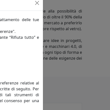
industriale che, grazie alla possibilità di
s permetta il passaggio di oltre il 90% della
rattamento delle tue
 infrangibilità (spinge il mercato a preferirlo
sistenza 15 volte superiore rispetto al vetro).
ferenze".
ante “Rifiuta tutto” e
immaginare e trasformare idee in progetti,
 dispone di attrezzature e macchinari 4.0, di
ateriale, da forgiare in ogni tipo di forma e
ne orientata alla soluzione delle esigenze dei
referenze relative al
critte di seguito. Per
di tali strumenti di
 del consenso per una