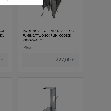
GI,
TAVOLINO ALTO, LINEA DRAPPEGGI,
EX,
FUMÈ, CATALOGO IPLEX, CODICE
I00206024T74
IPlex
 €
227,00 €