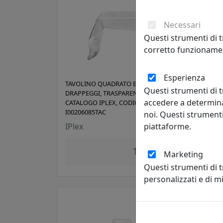
Necessari
Questi strumenti di t
corretto funzionamen
Esperienza
TAVOLINO QUADRATO BASSO, LINEA
TAVO
Questi strumenti di t
DRAPPEGGI, TRASPARENTE,
DRAP
accedere a determina
CATALOGO IPLEX, CODICE
IPLE
I00206085TAC
noi. Questi strumenti
IPle
piattaforme.
IPlex
149,00 €
Marketing
Questi strumenti di 
personalizzati e di 