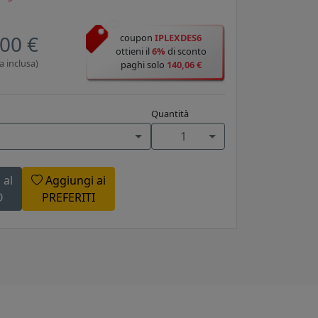
00 €
coupon
IPLEXDES6
ottieni il
6%
di sconto
a inclusa)
paghi solo
140,06 €
Quantità
1
 al
Aggiungi ai
O
PREFERITI