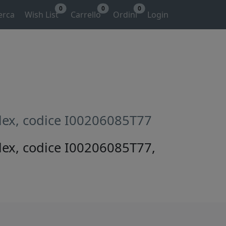
0
0
0
erca
Wish List
Carrello
Ordini
Login
Plex, codice I00206085T77
Plex, codice I00206085T77,