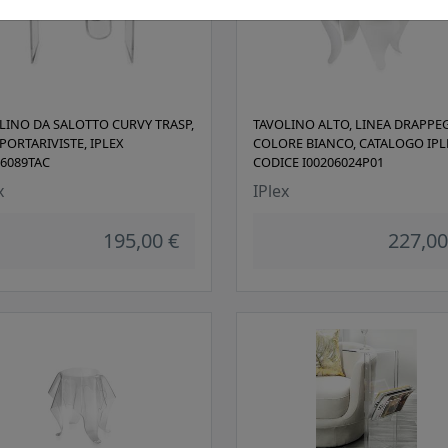
LINO DA SALOTTO CURVY TRASP,
TAVOLINO ALTO, LINEA DRAPPEG
PORTARIVISTE, IPLEX
COLORE BIANCO, CATALOGO IPL
06089TAC
CODICE I00206024P01
x
IPlex
195,00 €
227,00