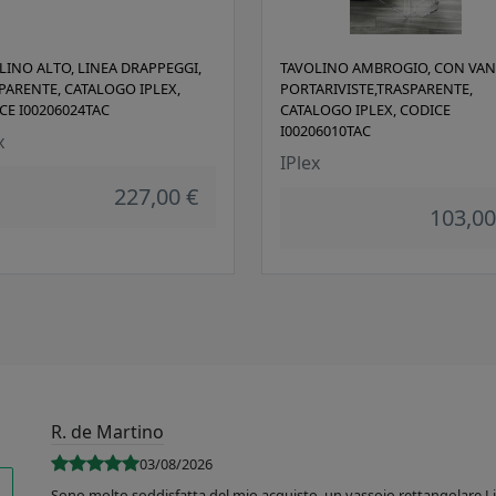
LINO ALTO, LINEA DRAPPEGGI,
TAVOLINO AMBROGIO, CON VA
PARENTE, CATALOGO IPLEX,
PORTARIVISTE,TRASPARENTE,
CE I00206024TAC
CATALOGO IPLEX, CODICE
I00206010TAC
x
IPlex
227,00 €
103,00
R. de Martino
03/08/2026
Sono molto soddisfatta del mio acquisto, un vassoio rettangolare Like