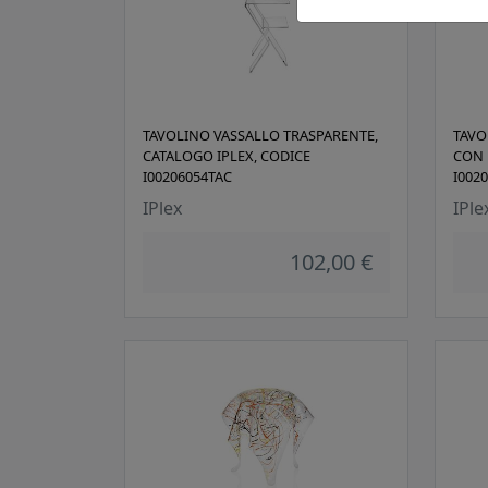
TAVOLINO VASSALLO TRASPARENTE,
TAVO
CATALOGO IPLEX, CODICE
CON 
I00206054TAC
I002
IPlex
IPle
102,00 €