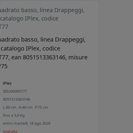
uadrato basso, linea Drappeggi,
 catalogo IPlex, codice
T77
uadrato basso, linea Drappeggi,
 catalogo IPlex, codice
T77, ean 8051513363146, misure
P75
IPlex
I00206085T77
8051513363146
L.
60
cm
H.
40
cm
P.
75
cm
fino a
3,0
Kg
entro martedì, 18 ago 2026
gratuita