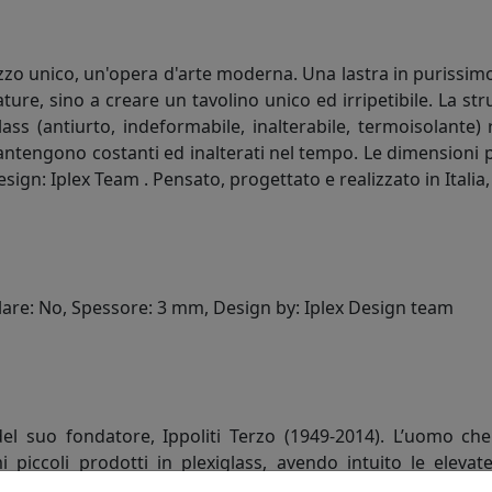
zzo unico, un'opera d'arte moderna. Una lastra in purissi
re, sino a creare un tavolino unico ed irripetibile. La str
iglass (antiurto, indeformabile, inalterabile, termoisolante
mantengono costanti ed inalterati nel tempo. Le dimensioni 
sign: Iplex Team . Pensato, progettato e realizzato in Italia, 
are: No, Spessore: 3 mm, Design by: Iplex Design team
del suo fondatore, Ippoliti Terzo (1949-2014). L’uomo che
 piccoli prodotti in plexiglass, avendo intuito le elevate
ivo ed ecologico materiale.