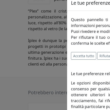
Le tue preferenze 
“Plex” come il cristallo acrilico, un mate
personalizzazione, al suo elevato grado di t
Questo pannello ti 
luce, rispetto all’80% del vetro, ed elimina, 
informazioni persona
rispetto al vetro (le lastre di plexiglass da 3
Puoi rivedere e modif
Per rifiutare il tuo 
Iplex è dunque la perfetta combinazione t
conferma le scelte ef
progetti in prototipi e, infine, realizzare 
ultima generazione e a bassissimo impatto ec
Accetta tutto
Rifiuta
finitura. Iplex ha i suoi punti di forza nell
clienti ed alla personalizzazione di ciascun 
Le tue preferenze rel
Le opzioni disponibi
consenso per qualsias
Potrebbero interessarti
ottenere ulteriori 
tracciamento, fai ri
finalità particolare p