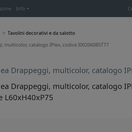
azine
Info
C
o
Tavolini decorativi e da salotto
, multicolor, catalogo IPlex, codice I00206085T77
nea Drappeggi, multicolor, catalogo I
nea Drappeggi, multicolor, catalogo I
re L60xH40xP75