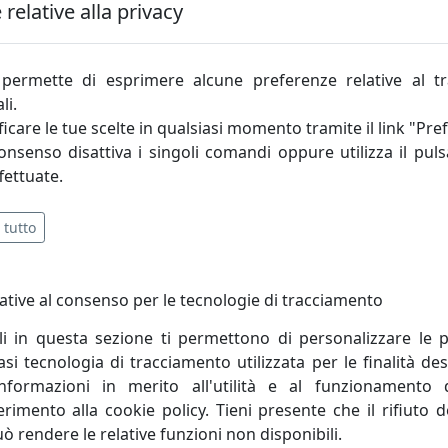
relative alla privacy
riale privilegiato, impiegato per realizzazioni di design 
rasparenza (specifici test hanno dimostrato come il plexiglas
permette di esprimere alcune preferenze relative al t
quasi totalmente, qualunque tipo di distorsione ottica.), alla
li.
 millimetri, risultano quasi infrangibili, e dimostrando una re
icare le tue scelte in qualsiasi momento tramite il link "Pre
consenso disattiva i singoli comandi oppure utilizza il puls
ra innovazione tecnologica ed artigianalità, in grado di 
fettuate.
prodotti di design che arredano l’ambiente domestico. Iplex
ologico, che consentono di lavorare tutte le tipologie di m
 tutto
a squadra di lavoro, formata da decine di anni di collaborazio
prodotto.
ative al consenso per le tecnologie di tracciamento
li in questa sezione ti permettono di personalizzare le p
i tecnologia di tracciamento utilizzata per le finalità des
informazioni in merito all'utilità e al funzionamento 
ferimento alla cookie policy. Tieni presente che il rifiuto
uò rendere le relative funzioni non disponibili.