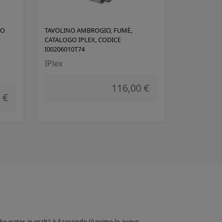
NO
TAVOLINO AMBROGIO, FUMÈ,
CATALOGO IPLEX, CODICE
I00206010T74
IPlex
116,00 €
 €
 water, in realtà è il secondo (il primo lo avevo