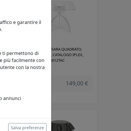
fico e garantire il
o.
INEA
TAVOLINO TESSARA QUADRATO,
e ti permettono di
LEX,
TRASPARENTE, CATALOGO IPLEX,
e più facilmente con
CODICE I00206012TAC
 utente con la nostra
IPlex
 €
149,00 €
 o annunci
Salva preferenze