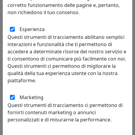
corretto funzionamento delle pagine e, pertanto,
non richiedono il tuo consenso.
Esperienza
TAVOLINO BASSO, LINEA DRAPPEGGI, FUMÈ, CATALOGO IPLEX,
Questi strumenti di tracciamento abilitano semplici
CODICE I00206042T74
interazioni e funzionalità che ti permettono di
IPlex
accedere a determinate risorse del nostro servizio e
ti consentono di comunicare più facilmente con noi.
316,00 €
Questi strumenti ci permettono di migliorare la
qualità della tua esperienza utente con la nostra
piattaforme.
Marketing
Questi strumenti di tracciamento ci permettono di
fornirti contenuti marketing o annunci
personalizzati e di misurarne la performance.