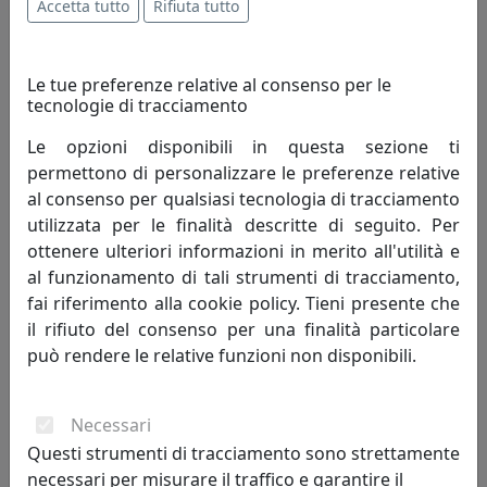
Accetta tutto
Rifiuta tutto
Le tue preferenze relative al consenso per le
tecnologie di tracciamento
Le opzioni disponibili in questa sezione ti
permettono di personalizzare le preferenze relative
al consenso per qualsiasi tecnologia di tracciamento
TAVOLINO BASSO, LINEA DRAPPEGGI, COLORE BIANCO,
utilizzata per le finalità descritte di seguito. Per
CATALOGO IPLEX, CODICE I00206042P01
ottenere ulteriori informazioni in merito all'utilità e
IPlex
al funzionamento di tali strumenti di tracciamento,
fai riferimento alla cookie policy. Tieni presente che
316,00 €
il rifiuto del consenso per una finalità particolare
può rendere le relative funzioni non disponibili.
Necessari
Questi strumenti di tracciamento sono strettamente
necessari per misurare il traffico e garantire il