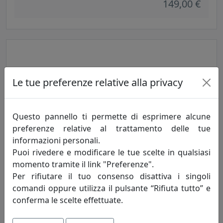
149,00 €
Le tue preferenze relative alla privacy
Questo pannello ti permette di esprimere alcune
preferenze relative al trattamento delle tue
TAVOLINO BASSO ROTONDO, LINEA DRAPPEGGI D'AUTORE,
informazioni personali.
TRASPARENTE, CATALOGO IPLEX, CODICE I00206069TAC
Puoi rivedere e modificare le tue scelte in qualsiasi
IPlex
momento tramite il link "Preferenze".
Per rifiutare il tuo consenso disattiva i singoli
149,00 €
comandi oppure utilizza il pulsante “Rifiuta tutto” e
conferma le scelte effettuate.