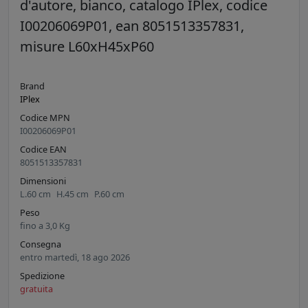
d'autore, bianco, catalogo IPlex, codice
I00206069P01, ean 8051513357831,
misure L60xH45xP60
Brand
IPlex
Codice MPN
I00206069P01
Codice EAN
8051513357831
Dimensioni
L.
60
cm
H.
45
cm
P.
60
cm
Peso
fino a
3,0
Kg
Consegna
entro martedì, 18 ago 2026
Spedizione
gratuita