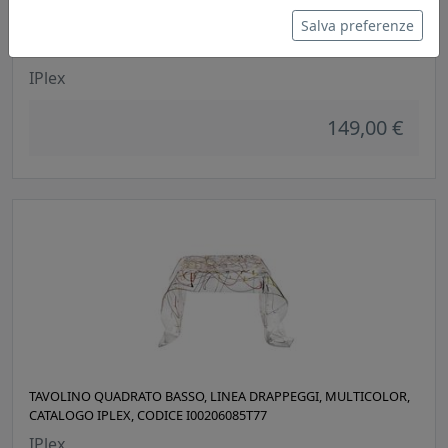
Salva preferenze
TAVOLINO QUADRATO BASSO, LINEA DRAPPEGGI, FUMÈ,
CATALOGO IPLEX, CODICE I00206085T74
IPlex
149,00 €
TAVOLINO QUADRATO BASSO, LINEA DRAPPEGGI, MULTICOLOR,
CATALOGO IPLEX, CODICE I00206085T77
IPlex