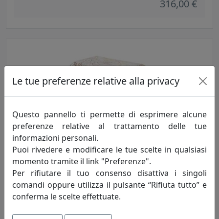
316,00 €
Le tue preferenze relative alla privacy
Questo pannello ti permette di esprimere alcune
preferenze relative al trattamento delle tue
TAVOLINO BASSO, LINEA DRAPPEGGI, MULTICOLOR, CATALOGO
informazioni personali.
IPLEX, CODICE I00206042T77
Puoi rivedere e modificare le tue scelte in qualsiasi
IPlex
momento tramite il link "Preferenze".
Per rifiutare il tuo consenso disattiva i singoli
316,00 €
comandi oppure utilizza il pulsante “Rifiuta tutto” e
conferma le scelte effettuate.