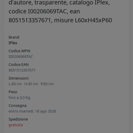
d'autore, trasparente, catalogo IPlex,
codice I00206069TAC, ean
8051513357671, misure L60xH45xP60
Brand
IPlex
Codice MPN
I00206069TAC
Codice EAN
8051513357671
Dimensioni
L.
60
cm
H.
45
cm
P.
60
cm
Peso
fino a
3,0
Kg
Consegna
entro martedì, 18 ago 2026
Spedizione
gratuita