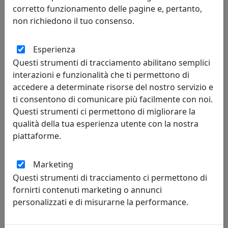
corretto funzionamento delle pagine e, pertanto,
non richiedono il tuo consenso.
Esperienza
TAVOLINO QUADRATO BASSO, LINEA DRAPPEGGI, BIANCO,
Questi strumenti di tracciamento abilitano semplici
CATALOGO IPLEX, CODICE I00206085P01
interazioni e funzionalità che ti permettono di
IPlex
accedere a determinate risorse del nostro servizio e
ti consentono di comunicare più facilmente con noi.
149,00 €
Questi strumenti ci permettono di migliorare la
qualità della tua esperienza utente con la nostra
piattaforme.
Marketing
Questi strumenti di tracciamento ci permettono di
fornirti contenuti marketing o annunci
personalizzati e di misurarne la performance.