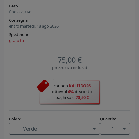
Peso
fino a
2,0
Kg
Consegna
entro martedì, 18 ago 2026
Spedizione
gratuita
75,00 €
prezzo (iva inclusa)
coupon
KALEIDOS6
ottieni il
6%
di sconto
paghi solo
70,50 €
Colore
Quantità
Verde
1