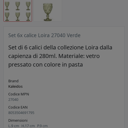
Set 6x calice Loira 27040 Verde
Set di 6 calici della collezione Loira dalla
capienza di 280ml. Materiale: vetro
pressato con colore in pasta
Brand
Kaleidos
Codice MPN
27040
Codice EAN
8053504691795
Dimensioni
L.
9
cm
H.
17
cm
P.
9
cm