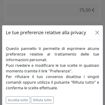
75,00 €
Le tue preferenze relative alla privacy
Questo pannello ti permette di esprimere alcune
preferenze relative al trattamento delle tue
informazioni personali.
Puoi rivedere e modificare le tue scelte in qualsiasi
momento tramite il link "Preferenze".
SET 6X CALICE LOIRA 27037 TRASPARENTE
Per rifiutare il tuo consenso disattiva i singoli
Kaleidos
comandi oppure utilizza il pulsante “Rifiuta tutto” e
conferma le scelte effettuate.
75,00 €
Accetta tutto
Rifiuta tutto