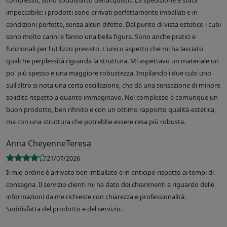
complesso, sono soddisfatto dell'acquisto. La spedizione è stata
impeccabile: i prodotti sono arrivati perfettamente imballati e in
condizioni perfette, senza alcun difetto. Dal punto di vista estetico i cubi
sono molto carini e fanno una bella figura. Sono anche pratici e
funzionali per l'utilizzo previsto. L'unico aspetto che mi ha lasciato
qualche perplessità riguarda la struttura. Mi aspettavo un materiale un
po' più spesso e una maggiore robustezza. Impilando i due cubi uno
sull'altro si nota una certa oscillazione, che dà una sensazione di minore
solidità rispetto a quanto immaginavo. Nel complesso è comunque un
buon prodotto, ben rifinito e con un ottimo rapporto qualità-estetica,
ma con una struttura che potrebbe essere resa più robusta.
Anna CheyenneTeresa
21/07/2026
Il mio ordine è arrivato ben imballato e in anticipo rispetto ai tempi di
consegna. Il servizio clienti mi ha dato dei chiarimenti a riguardo delle
informazioni da me richieste con chiarezza e professionalità.
Soddisfatta del prodotto e del servizio.