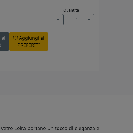
Quantità
1
 al
Aggiungi ai
O
PREFERITI
n vetro Loira portano un tocco di eleganza e