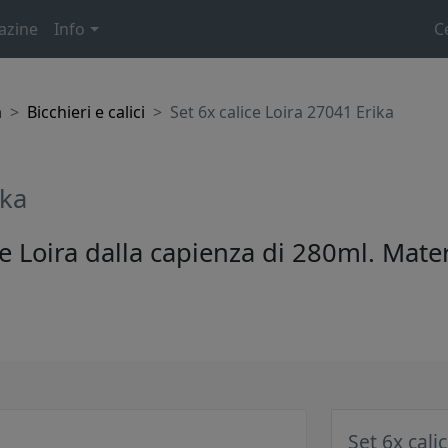
azine
Info
C
a
Bicchieri e calici
Set 6x calice Loira 27041 Erika
ika
one Loira dalla capienza di 280ml. Mate
Set 6x cali