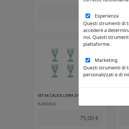
Kale
75,00 €
Esperienza
Questi strumenti di t
accedere a determina
noi. Questi strumenti
piattaforme.
Marketing
Questi strumenti di 
personalizzati e di 
SET 6X CALICE LOIRA 27039 AZZURRO
SET 
Kaleidos
Kale
75,00 €