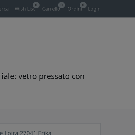
0
0
0
erca
Wish List
Carrello
Ordini
Login
riale: vetro pressato con
ce Loira 27041 Erika