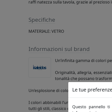
raffi natezza sulla tavola, grazie al prezioso
Specifiche
MATERIALE: VETRO
Informazioni sul brand
Un’infinita gamma di colori pe
Originalità, allegria, essenzia
tonalità che possano trasforma
Le tue preferenze 
Un’esplosione di colori che mettono allegria, 
I colori abbinabili l’un l’altro danno vita a 
Questo pannello ti 
tutti gli stili, classico o moderno, country o