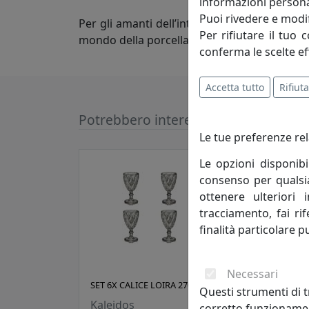
informazioni persona
Puoi rivedere e modif
Per gli amanti dell’intramontabile bianco, s
Per rifiutare il tuo 
mondo della porcellana. Esse propongono un 
conferma le scelte ef
Accetta tutto
Rifiuta
Potrebbero interessarti
Le tue preferenze rel
Le opzioni disponibi
consenso per qualsias
ottenere ulteriori 
tracciamento, fai ri
finalità particolare p
Necessari
SET 6X CALICE LOIRA 27058 GRIGIO
SET 
Questi strumenti di t
MUL
Kaleidos
corretto funzionamen