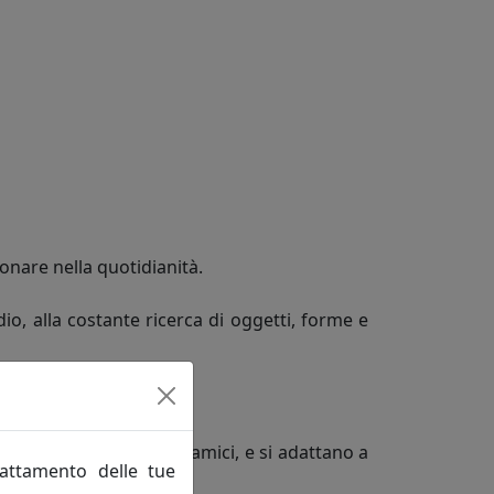
onare nella quotidianità.
dio, alla costante ricerca di oggetti, forme e
delle feste al party tra amici, e si adattano a
rattamento delle tue