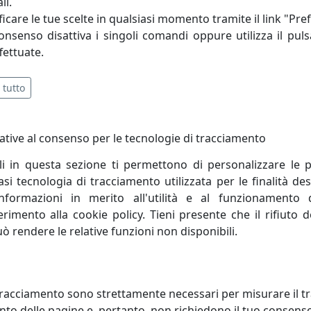
li.
icare le tue scelte in qualsiasi momento tramite il link "Pre
ono invece a disposizione le linee Basic White, realizzate c
consenso disattiva i singoli comandi oppure utilizza il puls
prodotto di qualità superiore, che mantiene inalterato nel 
fettuate.
 tutto
ative al consenso per le tecnologie di tracciamento
li in questa sezione ti permettono di personalizzare le p
i tecnologia di tracciamento utilizzata per le finalità des
informazioni in merito all'utilità e al funzionamento 
ferimento alla cookie policy. Tieni presente che il rifiuto
uò rendere le relative funzioni non disponibili.
6X CALICE LOIRA 27061
SET 6X CALICE LOIRA 27037
racciamento sono strettamente necessari per misurare il traf
TICOLORE
TRASPARENTE
to delle pagine e, pertanto, non richiedono il tuo consens