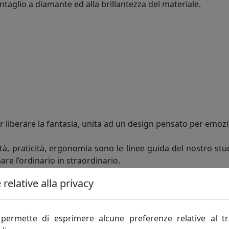
 intaglio a diamante ed alla brillantezza del materiale.
r liberare la fantasia, unita ad un design pensato per emozi
lità, praticità, ergonomia sono le linee guida del nostro stu
re l’ordinario in straordinario.
relative alla privacy
un invito a creare e a divertirsi.
tavole sempre nuove e adatte a tutte le occasioni, dalla tavola 
permette di esprimere alcune preferenze relative al t
 provenzale, shabby o retrò.