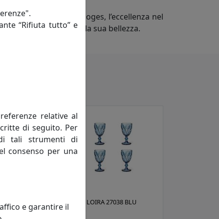
ferenze".
on materie prime di Limoges, l’eccellenza nel
ante “Rifiuta tutto” e
tempo il suo pregio e la sua bellezza.
referenze relative al
critte di seguito. Per
di tali strumenti di
 del consenso per una
SET 6X CALICE LOIRA 27038 BLU
fico e garantire il
NOTTE
o.