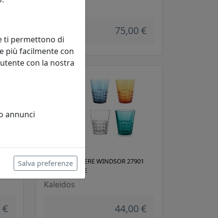
Kaleidos
 €
75,00 €
e ti permettono di
e più facilmente con
 utente con la nostra
 o annunci
00
SET 6X BICCHIERE WINDSOR 27901
Salva preferenze
MULTICOLORE
Kaleidos
 €
44,00 €