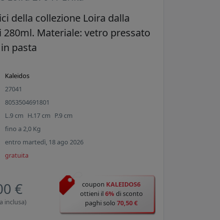
ici della collezione Loira dalla
i 280ml. Materiale: vetro pressato
 in pasta
Kaleidos
27041
8053504691801
L.
9
cm
H.
17
cm
P.
9
cm
fino a
2,0
Kg
entro martedì, 18 ago 2026
gratuita
00 €
coupon
KALEIDOS6
ottieni il
6%
di sconto
a inclusa)
paghi solo
70,50 €