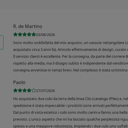
R. de Martino
03/08/2026
Sono molto soddisfatta del mio acquisto, un vassoio rettangolare Like
acquistato circa 3 anni fa). Articolo effettivamente di design, curato 
Il servizio clienti è eccellente. Per la consegna, da parte del corrier
rispetto alla media, ma il disagio subito è indipendente dal venditore
consegna avvenisse in tempi brevi. Nel complesso è stata un’ottima 
Paolo
27/07/2026
Ho acquistato due cubi da terra della linea Clio (catalogo IPlex) e, n
spedizione è stata impeccabile: i prodotti sono arrivati perfettamente
Dal punto di vista estetico i cubi sono molto carini e fanno una bella 
previsto. L'unico aspetto che mi ha lasciato qualche perplessità rigu
spesso e una maggiore robustezza. Impilando i due cubi uno sull'altr