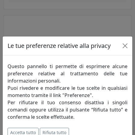
Le tue preferenze relative alla privacy
Questo pannello ti permette di esprimere alcune
preferenze relative al trattamento delle tue
SET SCRIVANIA BRANDO 60X36 IN CUOIO, 6 PEZZI, LIMAC DESIGN,
informazioni personali.
BORDEAUX, CODICE STBR06CC0009
Puoi rivedere e modificare le tue scelte in qualsiasi
Limac Design
momento tramite il link "Preferenze".
Per rifiutare il tuo consenso disattiva i singoli
516,00 €
comandi oppure utilizza il pulsante “Rifiuta tutto” e
conferma le scelte effettuate.
Accetta tutto
Rifiuta tutto