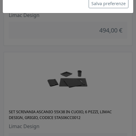
SET SCRIVANIA ASCANIO 55X38 IN CUOIO, 6 PEZZI, LIMAC
Salva preferenze
DESIGN, BIANCO, CODICE STAS06CC0007
Limac Design
494,00 €
SET SCRIVANIA ASCANIO 55X38 IN CUOIO, 6 PEZZI, LIMAC
DESIGN, GRIGIO, CODICE STAS06CC0012
Limac Design