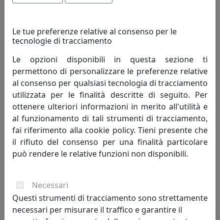
Le tue preferenze relative al consenso per le
tecnologie di tracciamento
Le opzioni disponibili in questa sezione ti
permettono di personalizzare le preferenze relative
SET SCRIVANIA BRANDO 60X36 IN CUOIO, 6 PEZZI, LIMAC DESIGN,
al consenso per qualsiasi tecnologia di tracciamento
BIANCO, CODICE STBR06CC0007
utilizzata per le finalità descritte di seguito. Per
Limac Design
ottenere ulteriori informazioni in merito all'utilità e
al funzionamento di tali strumenti di tracciamento,
516,00 €
fai riferimento alla cookie policy. Tieni presente che
il rifiuto del consenso per una finalità particolare
può rendere le relative funzioni non disponibili.
Necessari
Questi strumenti di tracciamento sono strettamente
necessari per misurare il traffico e garantire il