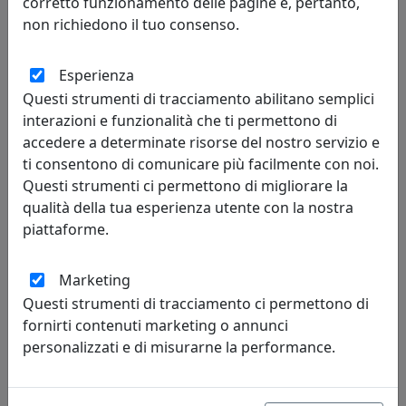
corretto funzionamento delle pagine e, pertanto,
non richiedono il tuo consenso.
Esperienza
SET SCRIVANIA BRANDO 60X36 IN CUOIO, 6 PEZZI, LIMAC DESIGN,
GRIGIO, CODICE STBR06CC0012
Questi strumenti di tracciamento abilitano semplici
Limac Design
interazioni e funzionalità che ti permettono di
accedere a determinate risorse del nostro servizio e
516,00 €
ti consentono di comunicare più facilmente con noi.
Questi strumenti ci permettono di migliorare la
qualità della tua esperienza utente con la nostra
piattaforme.
Marketing
Questi strumenti di tracciamento ci permettono di
fornirti contenuti marketing o annunci
personalizzati e di misurarne la performance.