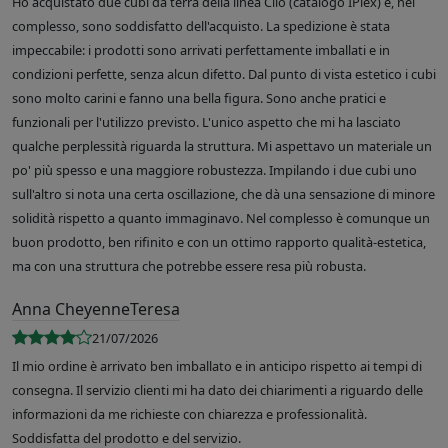
Ho acquistato due cubi da terra della linea Clio (catalogo IPlex) e, nel
complesso, sono soddisfatto dell'acquisto. La spedizione è stata
impeccabile: i prodotti sono arrivati perfettamente imballati e in
condizioni perfette, senza alcun difetto. Dal punto di vista estetico i cubi
sono molto carini e fanno una bella figura. Sono anche pratici e
funzionali per l'utilizzo previsto. L'unico aspetto che mi ha lasciato
qualche perplessità riguarda la struttura. Mi aspettavo un materiale un
po' più spesso e una maggiore robustezza. Impilando i due cubi uno
sull'altro si nota una certa oscillazione, che dà una sensazione di minore
solidità rispetto a quanto immaginavo. Nel complesso è comunque un
buon prodotto, ben rifinito e con un ottimo rapporto qualità-estetica,
ma con una struttura che potrebbe essere resa più robusta.
Anna CheyenneTeresa
21/07/2026
Il mio ordine è arrivato ben imballato e in anticipo rispetto ai tempi di
consegna. Il servizio clienti mi ha dato dei chiarimenti a riguardo delle
informazioni da me richieste con chiarezza e professionalità.
Soddisfatta del prodotto e del servizio.