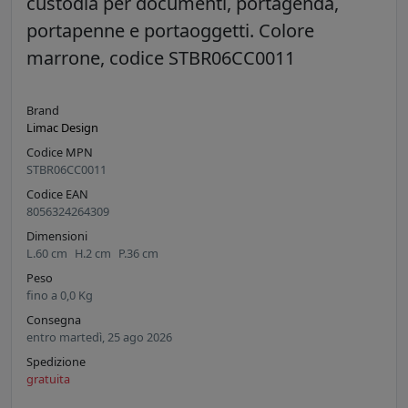
custodia per documenti, portagenda,
portapenne e portaoggetti. Colore
marrone, codice STBR06CC0011
Brand
Limac Design
Codice MPN
STBR06CC0011
Codice EAN
8056324264309
Dimensioni
L.
60
cm
H.
2
cm
P.
36
cm
Peso
fino a
0,0
Kg
Consegna
entro martedì, 25 ago 2026
Spedizione
gratuita