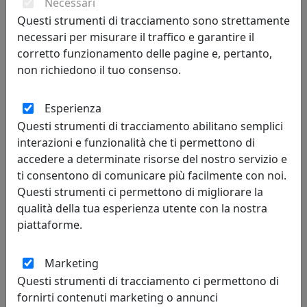
Necessari
Questi strumenti di tracciamento sono strettamente
necessari per misurare il traffico e garantire il
corretto funzionamento delle pagine e, pertanto,
Leggi le recensioni
non richiedono il tuo consenso.
Esperienza
Questi strumenti di tracciamento abilitano semplici
interazioni e funzionalità che ti permettono di
accedere a determinate risorse del nostro servizio e
R. de Martino
ti consentono di comunicare più facilmente con noi.
Questi strumenti ci permettono di migliorare la
03/08/2026
qualità della tua esperienza utente con la nostra
Sono molto soddisfatta del mio acquisto, un vassoio rettangolare Like
piattaforme.
water, in realtà è il secondo (il primo lo avevo acquistato circa 3 anni fa).
Articolo effettivamente di design, curato nelle rifiniture, molto
resistente, funzionale ed elegante. Il servizio clienti è eccellente. Per la
Marketing
consegna, da parte del corriere Bartolini, ho dovuto attendere qualche
Questi strumenti di tracciamento ci permettono di
giorno in più rispetto alla media, ma il disagio subito è indipendente dal
fornirti contenuti marketing o annunci