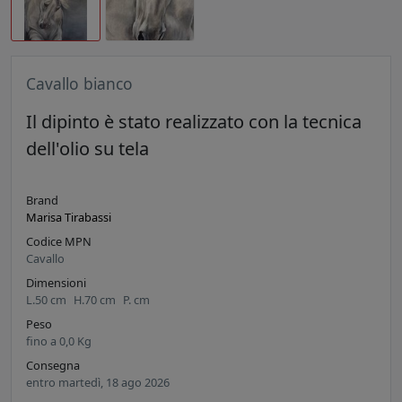
Cavallo bianco
Il dipinto è stato realizzato con la tecnica
dell'olio su tela
Brand
Marisa Tirabassi
Codice MPN
Cavallo
Dimensioni
L.
50
cm
H.
70
cm
P.
cm
Peso
fino a
0,0
Kg
Consegna
entro martedì, 18 ago 2026