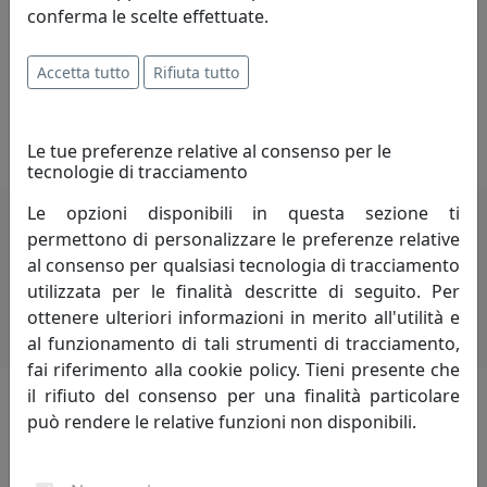
diversi pittori, tra cui il maestro Ermanno Vanni di
conferma le scelte effettuate.
Levizzano (MO). Successivamente ha rivolto la sua
attenzione al disegno naturalistico ad acquerello. Ha
Accetta tutto
Rifiuta tutto
collaborato con la rivista “Giardini” per l’illustrazione di
fiori ed erbe dei prati. Collabora con Edizioni del Baldo
per l’illustrazione di animali e fiori della montagna.
Le tue preferenze relative al consenso per le
tecnologie di tracciamento
Le opzioni disponibili in questa sezione ti
permettono di personalizzare le preferenze relative
Potrebbero interessarti
al consenso per qualsiasi tecnologia di tracciamento
utilizzata per le finalità descritte di seguito. Per
ottenere ulteriori informazioni in merito all'utilità e
al funzionamento di tali strumenti di tracciamento,
fai riferimento alla cookie policy. Tieni presente che
il rifiuto del consenso per una finalità particolare
può rendere le relative funzioni non disponibili.
Lascia una recensione