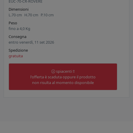
EUC-70-CR-ROVERE
Dimensioni
L.
70
cm
H.
70
cm
P.
10
cm
Peso
fino a
4,0
Kg
Consegna
entro venerdì, 11 set 2026
Spedizione
gratuita
spiacenti !!
l'offerta è scaduta oppure il prodotto
non risulta al momento disponibile