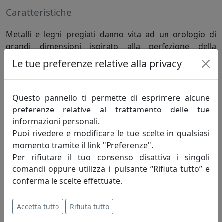
Caratteristiche
Metalli e legni pregiati danno vita ad un orologio di
grandi dimensioni ispirato alla perfezione della
matematica. La circonferenza di Euclideo, divisa dal suo
Le tue preferenze relative alla privacy
diametro viene risaltata da lancette lunghe e in
contrasto, quasi a scandire un calcolo geometrico.
Questo pannello ti permette di esprimere alcune
preferenze relative al trattamento delle tue
Specifiche
informazioni personali.
Puoi rivedere e modificare le tue scelte in qualsiasi
Colore Cromo/Rovere, manifattura italiana e meccanica
momento tramite il link "Preferenze".
tedesca
Per rifiutare il tuo consenso disattiva i singoli
comandi oppure utilizza il pulsante “Rifiuta tutto” e
conferma le scelte effettuate.
Informazioni sul brand
Materium nasce dall'idea di
Accetta tutto
Rifiuta tutto
reinterpretare con stile ed eleganza