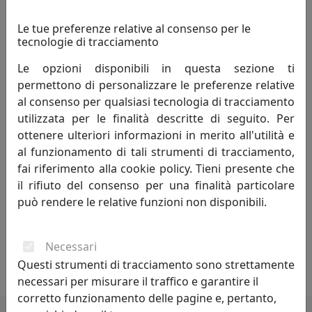
l'oggettistica e il completamento d'arredo
per tutta la casa, attraverso la
Le tue preferenze relative al consenso per le
tecnologie di tracciamento
valorizzazione e l'espressività dei materiali.
Le opzioni disponibili in questa sezione ti
Ogni elemento è basato sull'uso di materiali naturali di
permettono di personalizzare le preferenze relative
qualità, elaborati e resi unici attraverso un percorso
al consenso per qualsiasi tecnologia di tracciamento
produttivo che utilizza tecnologie avanzate e si avvale
utilizzata per le finalità descritte di seguito. Per
della collaborazione di artigiani altamente competenti
ottenere ulteriori informazioni in merito all'utilità e
ed esperti.
al funzionamento di tali strumenti di tracciamento,
fai riferimento alla cookie policy. Tieni presente che
Nei complementi d'arredo MATERIUM è evidente la
il rifiuto del consenso per una finalità particolare
passione per il design e la funzionalità degli oggetti, che
può rendere le relative funzioni non disponibili.
sono il frutto dell'incessante sperimentazione
nell'utilizzo di differenti tipologie di materiali fatti
convivere all'interno di uno stesso prodotto, reso
Necessari
differente dalle consuetudini formali e funzionali.
Questi strumenti di tracciamento sono strettamente
necessari per misurare il traffico e garantire il
corretto funzionamento delle pagine e, pertanto,