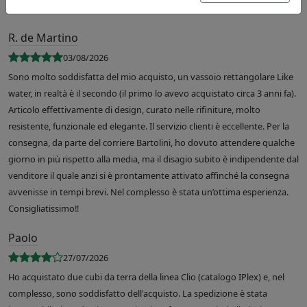
R. de Martino
03/08/2026
Sono molto soddisfatta del mio acquisto, un vassoio rettangolare Like
water, in realtà è il secondo (il primo lo avevo acquistato circa 3 anni fa).
Articolo effettivamente di design, curato nelle rifiniture, molto
resistente, funzionale ed elegante. Il servizio clienti è eccellente. Per la
consegna, da parte del corriere Bartolini, ho dovuto attendere qualche
giorno in più rispetto alla media, ma il disagio subito è indipendente dal
venditore il quale anzi si è prontamente attivato affinché la consegna
avvenisse in tempi brevi. Nel complesso è stata un’ottima esperienza.
Consigliatissimo!!
Paolo
27/07/2026
Ho acquistato due cubi da terra della linea Clio (catalogo IPlex) e, nel
complesso, sono soddisfatto dell'acquisto. La spedizione è stata