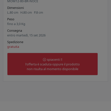
MOM12-80-BR-NOCE
Dimensioni
L.
80
cm
H.
80
cm
P.
8
cm
Peso
fino a
3,0
Kg
Consegna
entro martedì, 15 set 2026
Spedizione
gratuita
spiacenti !!
l'offerta è scaduta oppure il prodotto
non risulta al momento disponibile