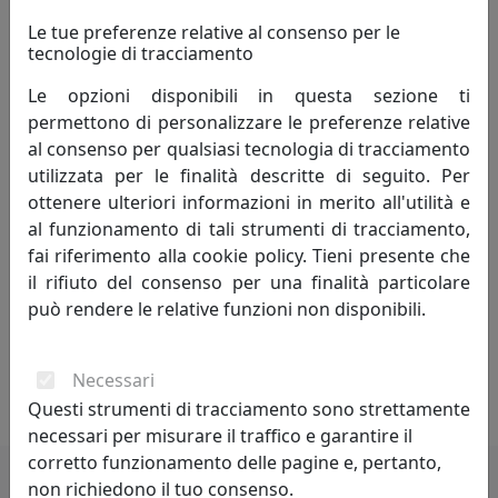
per tutta la casa, attraverso la
Le tue preferenze relative al consenso per le
valorizzazione e l'espressività dei materiali.
tecnologie di tracciamento
Ogni elemento è basato sull'uso di materiali naturali di
Le opzioni disponibili in questa sezione ti
qualità, elaborati e resi unici attraverso un percorso
permettono di personalizzare le preferenze relative
produttivo che utilizza tecnologie avanzate e si avvale
al consenso per qualsiasi tecnologia di tracciamento
della collaborazione di artigiani altamente competenti
utilizzata per le finalità descritte di seguito. Per
ed esperti.
ottenere ulteriori informazioni in merito all'utilità e
al funzionamento di tali strumenti di tracciamento,
Nei complementi d'arredo MATERIUM è evidente la
fai riferimento alla cookie policy. Tieni presente che
passione per il design e la funzionalità degli oggetti, che
il rifiuto del consenso per una finalità particolare
sono il frutto dell'incessante sperimentazione
può rendere le relative funzioni non disponibili.
nell'utilizzo di differenti tipologie di materiali fatti
convivere all'interno di uno stesso prodotto, reso
Necessari
differente dalle consuetudini formali e funzionali.
Questi strumenti di tracciamento sono strettamente
necessari per misurare il traffico e garantire il
corretto funzionamento delle pagine e, pertanto,
non richiedono il tuo consenso.