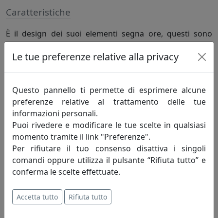
Caratteristiche
È il design dei suoi elementi segna ore, questi sono
progettati con differenti sfaccettature che restituiscano
Le tue preferenze relative alla privacy
riflessi e ombre in base a come la luce interagisce con
essi.
Questo pannello ti permette di esprimere alcune
Specifiche
preferenze relative al trattamento delle tue
informazioni personali.
Colore Ottone/Noce, manifattura italiana e meccanica
Puoi rivedere e modificare le tue scelte in qualsiasi
tedesca
momento tramite il link "Preferenze".
Per rifiutare il tuo consenso disattiva i singoli
comandi oppure utilizza il pulsante “Rifiuta tutto” e
Informazioni sul brand
conferma le scelte effettuate.
Materium nasce dall'idea di
Accetta tutto
Rifiuta tutto
reinterpretare con stile ed eleganza
l'oggettistica e il completamento d'arredo