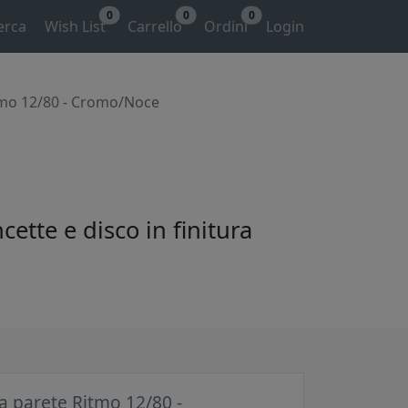
0
0
0
erca
Wish List
Carrello
Ordini
Login
tmo 12/80 - Cromo/Noce
ette e disco in finitura
a parete Ritmo 12/80 -