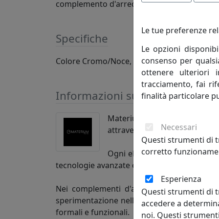
complemento d'arredo adatto a molteplici con
Le tue preferenze rel
Specifiche
Le opzioni disponibi
consenso per qualsias
Colore Cromo/Noce, manifattura italiana e 
ottenere ulteriori 
tracciamento, fai ri
Informazioni sul brand
finalità particolare p
Materium nasce dall'idea di 
Necessari
attraverso la valorizzazione e l
Questi strumenti di t
corretto funzionamen
Ogni elemento è basato sull'us
tecnologie avanzate e si avvale della collab
Esperienza
Nei complementi d'arredo MATERIUM è evide
Questi strumenti di t
sperimentazione nell'utilizzo di differenti t
accedere a determina
formali e funzionali.
noi. Questi strumenti