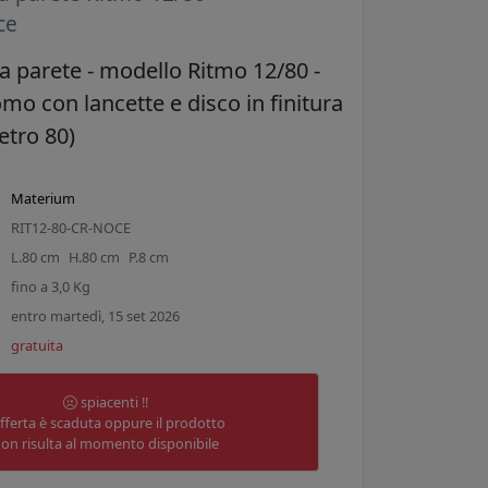
ce
a parete - modello Ritmo 12/80 -
omo con lancette e disco in finitura
tro 80)
Materium
RIT12-80-CR-NOCE
L.
80
cm
H.
80
cm
P.
8
cm
fino a
3,0
Kg
entro martedì, 15 set 2026
gratuita
spiacenti !!
offerta è scaduta oppure il prodotto
on risulta al momento disponibile