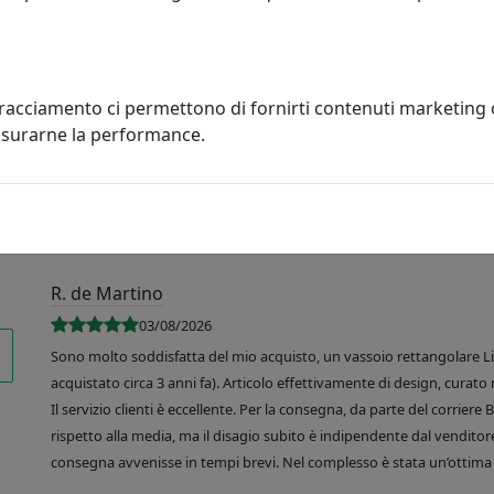
tracciamento ci permettono di fornirti contenuti marketing
misurarne la performance.
R. de Martino
03/08/2026
Sono molto soddisfatta del mio acquisto, un vassoio rettangolare Like
acquistato circa 3 anni fa). Articolo effettivamente di design, curato 
Il servizio clienti è eccellente. Per la consegna, da parte del corrier
rispetto alla media, ma il disagio subito è indipendente dal venditore
consegna avvenisse in tempi brevi. Nel complesso è stata un’ottima 