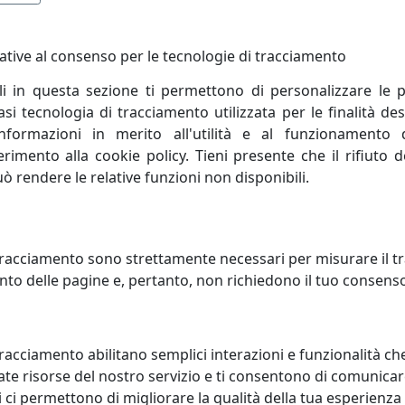
testi di interior design.
ative al consenso per le tecnologie di tracciamento
li in questa sezione ti permettono di personalizzare le p
i tecnologia di tracciamento utilizzata per le finalità des
meccanica tedesca
informazioni in merito all'utilità e al funzionamento 
ferimento alla cookie policy. Tieni presente che il rifiuto
uò rendere le relative funzioni non disponibili.
reinterpretare con stile ed eleganza l'oggettistica e il
'espressività dei materiali.
racciamento sono strettamente necessari per misurare il traf
to delle pagine e, pertanto, non richiedono il tuo consens
o di materiali naturali di qualità, elaborati e resi unici a
orazione di artigiani altamente competenti ed esperti.
nte la passione per il design e la funzionalità degli o
racciamento abilitano semplici interazioni e funzionalità ch
ipologie di materiali fatti convivere all'interno di uno stess
te risorse del nostro servizio e ti consentono di comunicar
 ci permettono di migliorare la qualità della tua esperienza