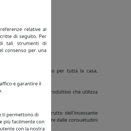
referenze relative al
critte di seguito. Per
di tali strumenti di
 del consenso per una
 completamento d'arredo per tutta la casa,
fico e garantire il
o.
ttraverso un percorso produttivo che utilizza
ggetti, che sono il frutto dell'incessante
e ti permettono di
o prodotto, reso differente dalle consuetudini
e più facilmente con
 utente con la nostra