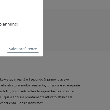
 o annunci
Salva preferenze
 water, in realtà è il secondo (il primo lo avevo
nelle rifiniture, molto resistente, funzionale ed elegante.
e Bartolini, ho dovuto attendere qualche giorno in più
 il quale anzi si è prontamente attivato affinché la
esperienza. Consigliatissimo!!