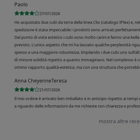
Paolo
27/07/2026
Ho acquistato due cubi da terra della linea Clio (catalogo IPlex) e, n
spedizione è stata impeccabile: i prodotti sono arrivati perfettamente
Dal punto di vista estetico i cubi sono molto carini e fanno una bella 
previsto. L'unico aspetto che mi ha lasciato qualche perplessità rigu
spesso e una maggiore robustezza. Impilando i due cubi uno sull'altr
di minore solidità rispetto a quanto immaginavo. Nel complesso è 
ottimo rapporto qualità-estetica, ma con una struttura che potrebbe
Anna CheyenneTeresa
21/07/2026
Il mio ordine è arrivato ben imballato e in anticipo rispetto ai tempi 
a riguardo delle informazioni da me richieste con chiarezza e professi
mostra altre rec