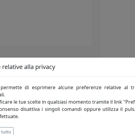
relative alla privacy
permette di esprimere alcune preferenze relative al t
li.
icare le tue scelte in qualsiasi momento tramite il link "Pre
consenso disattiva i singoli comandi oppure utilizza il puls
fettuate.
ad altri modelli, e 12 tacche in metallo a forma di tron
 tutto