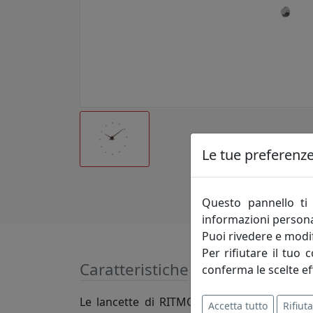
Le tue preferenze 
Questo pannello ti 
informazioni persona
Puoi rivedere e modif
Per rifiutare il tuo 
Caratteristiche
conferma le scelte ef
Le lancette di RITMO, più corte rispetto 
Accetta tutto
Rifiuta