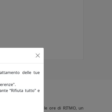
rattamento delle tue
ferenze".
ante “Rifiuta tutto” e
co di cono scandiscono le ore di RITMO, un