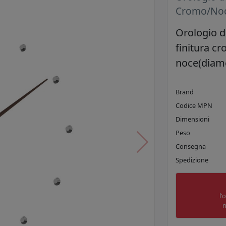
Cromo/No
Orologio d
finitura cr
noce(diame
Brand
Codice MPN
Dimensioni
Peso
Consegna
Spedizione
l'
n