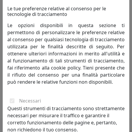
per tutta la casa, attraverso la
Le tue preferenze relative al consenso per le
valorizzazione e l'espressività dei materiali.
tecnologie di tracciamento
Ogni elemento è basato sull'uso di materiali naturali di
Le opzioni disponibili in questa sezione ti
qualità, elaborati e resi unici attraverso un percorso
permettono di personalizzare le preferenze relative
produttivo che utilizza tecnologie avanzate e si avvale
al consenso per qualsiasi tecnologia di tracciamento
della collaborazione di artigiani altamente competenti
utilizzata per le finalità descritte di seguito. Per
ed esperti.
ottenere ulteriori informazioni in merito all'utilità e
al funzionamento di tali strumenti di tracciamento,
Nei complementi d'arredo MATERIUM è evidente la
fai riferimento alla cookie policy. Tieni presente che
passione per il design e la funzionalità degli oggetti, che
il rifiuto del consenso per una finalità particolare
sono il frutto dell'incessante sperimentazione
può rendere le relative funzioni non disponibili.
nell'utilizzo di differenti tipologie di materiali fatti
convivere all'interno di uno stesso prodotto, reso
Necessari
differente dalle consuetudini formali e funzionali.
Questi strumenti di tracciamento sono strettamente
necessari per misurare il traffico e garantire il
corretto funzionamento delle pagine e, pertanto,
non richiedono il tuo consenso.