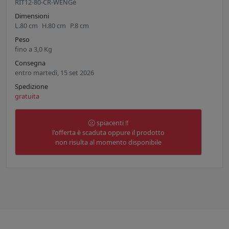
RIT12-80-CR-WENGè
Dimensioni
L.
80
cm
H.
80
cm
P.
8
cm
Peso
fino a
3,0
Kg
Consegna
entro martedì, 15 set 2026
Spedizione
gratuita
spiacenti !!
l'offerta è scaduta oppure il prodotto
non risulta al momento disponibile