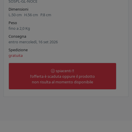
SOSPL-GL-NOCE
Dimensioni
L.
50
cm
H.
56
cm
P.
8
cm
Peso
fino a
2,0
Kg
Consegna
entro mercoledì, 16 set 2026
Spedizione
gratuita
spiacenti !!
l'offerta è scaduta oppure il prodotto
non risulta al momento disponibile