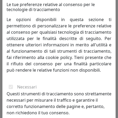
valorizzazione e l'espressività dei materiali.
Le tue preferenze relative al consenso per le
tecnologie di tracciamento
Ogni elemento è basato sull'uso di materiali naturali di
Le opzioni disponibili in questa sezione ti
qualità, elaborati e resi unici attraverso un percorso
permettono di personalizzare le preferenze relative
produttivo che utilizza tecnologie avanzate e si avvale
al consenso per qualsiasi tecnologia di tracciamento
della collaborazione di artigiani altamente competenti
utilizzata per le finalità descritte di seguito. Per
ed esperti.
ottenere ulteriori informazioni in merito all'utilità e
al funzionamento di tali strumenti di tracciamento,
Nei complementi d'arredo MATERIUM è evidente la
fai riferimento alla cookie policy. Tieni presente che
passione per il design e la funzionalità degli oggetti, che
il rifiuto del consenso per una finalità particolare
sono il frutto dell'incessante sperimentazione
può rendere le relative funzioni non disponibili.
nell'utilizzo di differenti tipologie di materiali fatti
convivere all'interno di uno stesso prodotto, reso
differente dalle consuetudini formali e funzionali.
Necessari
Questi strumenti di tracciamento sono strettamente
necessari per misurare il traffico e garantire il
corretto funzionamento delle pagine e, pertanto,
non richiedono il tuo consenso.
Potrebbero interessarti