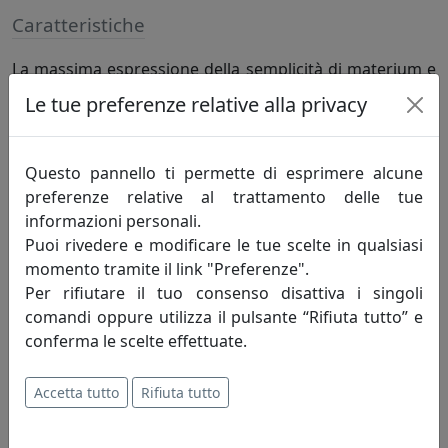
Caratteristiche
La massima espressione della semplicità di materium e
la qualità dei materiali utilizzati formano SOLITARIO, il
Le tue preferenze relative alla privacy
punto di partenza del progetto WALL WATCH.
Questo pannello ti permette di esprimere alcune
Specifiche
preferenze relative al trattamento delle tue
informazioni personali.
Colore Oro 24kt/Noce, manifattura italiana e meccanica
Puoi rivedere e modificare le tue scelte in qualsiasi
tedesca
momento tramite il link "Preferenze".
Per rifiutare il tuo consenso disattiva i singoli
comandi oppure utilizza il pulsante “Rifiuta tutto” e
Informazioni sul brand
conferma le scelte effettuate.
Materium nasce dall'idea di
reinterpretare con stile ed eleganza
Accetta tutto
Rifiuta tutto
l'oggettistica e il completamento d'arredo
per tutta la casa, attraverso la