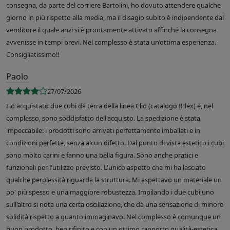
consegna, da parte del corriere Bartolini, ho dovuto attendere qualche
giorno in più rispetto alla media, ma il disagio subito è indipendente dal
venditore il quale anzi si è prontamente attivato affinché la consegna
avvenisse in tempi brevi. Nel complesso è stata un’ottima esperienza.
Consigliatissimo!!
Paolo
27/07/2026
Ho acquistato due cubi da terra della linea Clio (catalogo IPlex) e, nel
complesso, sono soddisfatto dell'acquisto. La spedizione è stata
impeccabile: i prodotti sono arrivati perfettamente imballati e in
condizioni perfette, senza alcun difetto. Dal punto di vista estetico i cubi
sono molto carini e fanno una bella figura. Sono anche pratici e
funzionali per l'utilizzo previsto. L'unico aspetto che mi ha lasciato
qualche perplessità riguarda la struttura. Mi aspettavo un materiale un
po' più spesso e una maggiore robustezza. Impilando i due cubi uno
sull'altro si nota una certa oscillazione, che dà una sensazione di minore
solidità rispetto a quanto immaginavo. Nel complesso è comunque un
buon prodotto, ben rifinito e con un ottimo rapporto qualità-estetica,