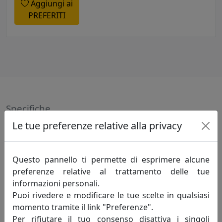
Aggiungi ai
PREFERITI
Specifiche
Le tue preferenze relative alla privacy
MATERIALE: LEGNO E TELA
Questo pannello ti permette di esprimere alcune
Informazioni sul brand
preferenze relative al trattamento delle tue
informazioni personali.
Innovazione-creatività-competitività: sono
Puoi rivedere e modificare le tue scelte in qualsiasi
i principi fondamentali che incarnano lo
momento tramite il link "Preferenze".
spirito della mauro ferretti che da oltre
Per rifiutare il tuo consenso disattiva i singoli
trent'anni, attraverso le evoluzioni del