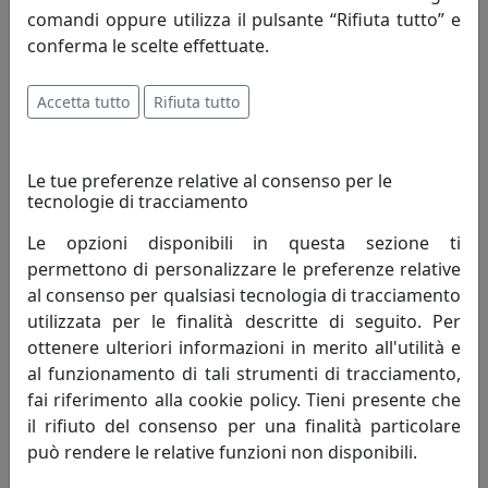
comandi oppure utilizza il pulsante “Rifiuta tutto” e
mercato, opera alla ricerca di un costante
conferma le scelte effettuate.
miglioramento degli articoli proposti e del servizio
offerto al fine di soddisfare pienamente le esigenze di
Accetta tutto
Rifiuta tutto
ogni cliente.
Innovazione - è un'attività di pensiero che, elevando il
Le tue preferenze relative al consenso per le
livello di conoscenza attuale, perfeziona un processo
tecnologie di tracciamento
migliorando quindi il tenore di vita dell'uomo.
Innovazione è cambiamento che genera progresso
Le opzioni disponibili in questa sezione ti
umano; porta con sé valori e risultati positivi, mai
permettono di personalizzare le preferenze relative
negativi.
al consenso per qualsiasi tecnologia di tracciamento
utilizzata per le finalità descritte di seguito. Per
Creatività - è un termine che indica l'arte o la capacità di
ottenere ulteriori informazioni in merito all'utilità e
creare e inventare."Creatività è unire elementi esistenti
al funzionamento di tali strumenti di tracciamento,
con connessioni nuove, che siano utili" - Henri Poincaré.
fai riferimento alla cookie policy. Tieni presente che
La creatività si fonda sulla profonda conoscenza delle
il rifiuto del consenso per una finalità particolare
regole da superare, non può svilupparsi in assenza di
può rendere le relative funzioni non disponibili.
competenze preliminari. Caratteristiche della