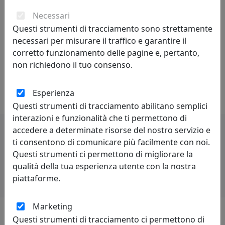
personalità creativa sono curiosità, indipendenza,
Necessari
spirito critico, autodisciplina.
Questi strumenti di tracciamento sono strettamente
Competitività - indica il livello di capacità concorrenziale
necessari per misurare il traffico e garantire il
di un sistema economico oppure di una singola
corretto funzionamento delle pagine e, pertanto,
impresa od industria. Può anche essere definita come
non richiedono il tuo consenso.
capacità di stare al passo con la concorrenza. Lo spirito
di rivalità è proprio di chi è competitivo.
Esperienza
Questi strumenti di tracciamento abilitano semplici
interazioni e funzionalità che ti permettono di
accedere a determinate risorse del nostro servizio e
ti consentono di comunicare più facilmente con noi.
Potrebbero interessarti
Questi strumenti ci permettono di migliorare la
qualità della tua esperienza utente con la nostra
piattaforme.
Marketing
Questi strumenti di tracciamento ci permettono di