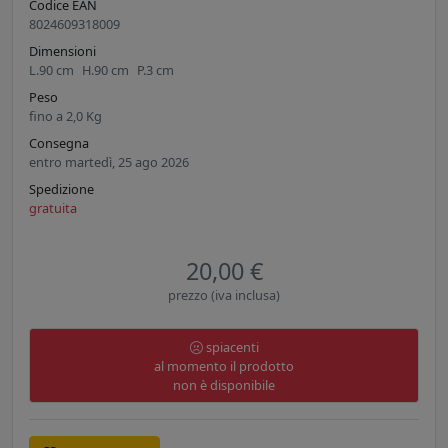
Codice EAN
8024609318009
Dimensioni
L.
90
cm
H.
90
cm
P.
3
cm
Peso
fino a
2,0
Kg
Consegna
entro martedì, 25 ago 2026
Spedizione
gratuita
20,00 €
prezzo (iva inclusa)
spiacenti
al momento il prodotto
non è disponibile