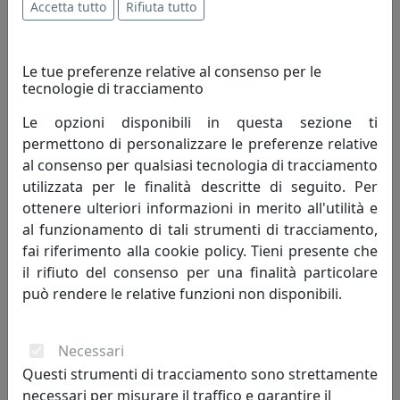
Accetta tutto
Rifiuta tutto
migliorando quindi il tenore di vita dell'uomo.
Innovazione è cambiamento che genera progresso
umano; porta con sé valori e risultati positivi, mai
Le tue preferenze relative al consenso per le
negativi.
tecnologie di tracciamento
Le opzioni disponibili in questa sezione ti
Creatività - è un termine che indica l'arte o la capacità di
permettono di personalizzare le preferenze relative
creare e inventare."Creatività è unire elementi esistenti
al consenso per qualsiasi tecnologia di tracciamento
con connessioni nuove, che siano utili" - Henri Poincaré.
utilizzata per le finalità descritte di seguito. Per
La creatività si fonda sulla profonda conoscenza delle
ottenere ulteriori informazioni in merito all'utilità e
regole da superare, non può svilupparsi in assenza di
al funzionamento di tali strumenti di tracciamento,
competenze preliminari. Caratteristiche della
fai riferimento alla cookie policy. Tieni presente che
personalità creativa sono curiosità, indipendenza,
il rifiuto del consenso per una finalità particolare
spirito critico, autodisciplina.
può rendere le relative funzioni non disponibili.
Competitività - indica il livello di capacità concorrenziale
di un sistema economico oppure di una singola
Necessari
impresa od industria. Può anche essere definita come
Questi strumenti di tracciamento sono strettamente
capacità di stare al passo con la concorrenza. Lo spirito
necessari per misurare il traffico e garantire il