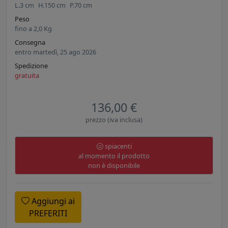
L.
3
cm
H.
150
cm
P.
70
cm
Peso
fino a
2,0
Kg
Consegna
entro martedì, 25 ago 2026
Spedizione
gratuita
136,00 €
prezzo (iva inclusa)
spiacenti
al momento il prodotto
non è disponibile
Aggiungi ai
PREFERITI