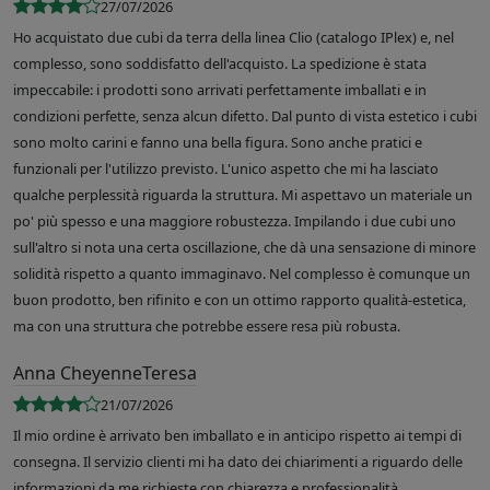
27/07/2026
Ho acquistato due cubi da terra della linea Clio (catalogo IPlex) e, nel
complesso, sono soddisfatto dell'acquisto. La spedizione è stata
impeccabile: i prodotti sono arrivati perfettamente imballati e in
condizioni perfette, senza alcun difetto. Dal punto di vista estetico i cubi
sono molto carini e fanno una bella figura. Sono anche pratici e
funzionali per l'utilizzo previsto. L'unico aspetto che mi ha lasciato
qualche perplessità riguarda la struttura. Mi aspettavo un materiale un
po' più spesso e una maggiore robustezza. Impilando i due cubi uno
sull'altro si nota una certa oscillazione, che dà una sensazione di minore
solidità rispetto a quanto immaginavo. Nel complesso è comunque un
buon prodotto, ben rifinito e con un ottimo rapporto qualità-estetica,
ma con una struttura che potrebbe essere resa più robusta.
Anna CheyenneTeresa
21/07/2026
Il mio ordine è arrivato ben imballato e in anticipo rispetto ai tempi di
consegna. Il servizio clienti mi ha dato dei chiarimenti a riguardo delle
informazioni da me richieste con chiarezza e professionalità.