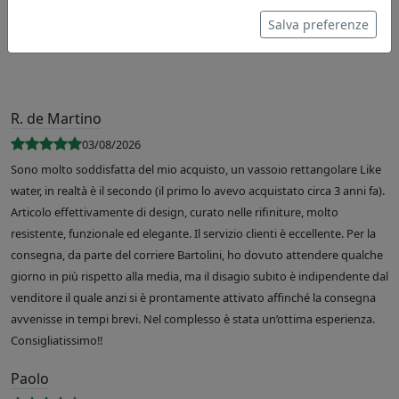
Salva preferenze
R. de Martino
03/08/2026
Sono molto soddisfatta del mio acquisto, un vassoio rettangolare Like
water, in realtà è il secondo (il primo lo avevo acquistato circa 3 anni fa).
Articolo effettivamente di design, curato nelle rifiniture, molto
resistente, funzionale ed elegante. Il servizio clienti è eccellente. Per la
consegna, da parte del corriere Bartolini, ho dovuto attendere qualche
giorno in più rispetto alla media, ma il disagio subito è indipendente dal
venditore il quale anzi si è prontamente attivato affinché la consegna
avvenisse in tempi brevi. Nel complesso è stata un’ottima esperienza.
Consigliatissimo!!
Paolo