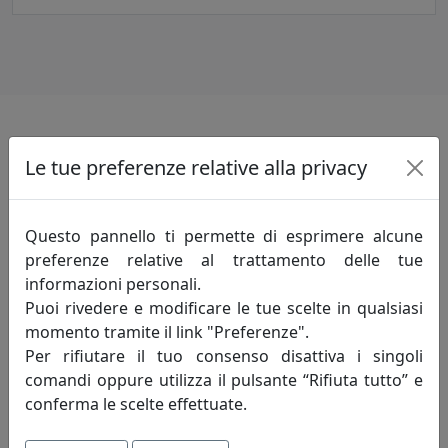
Informazioni sul brand
Le tue preferenze relative alla privacy
Innovazione-creatività-competitività: sono
i principi fondamentali che incarnano lo
Questo pannello ti permette di esprimere alcune
spirito della mauro ferretti che da oltre
preferenze relative al trattamento delle tue
trent'anni, attraverso le evoluzioni del
informazioni personali.
mercato, opera alla ricerca di un costante
Puoi rivedere e modificare le tue scelte in qualsiasi
miglioramento degli articoli proposti e del servizio
momento tramite il link "Preferenze".
offerto al fine di soddisfare pienamente le esigenze di
Per rifiutare il tuo consenso disattiva i singoli
ogni cliente.
comandi oppure utilizza il pulsante “Rifiuta tutto” e
conferma le scelte effettuate.
Innovazione - è un'attività di pensiero che, elevando il
livello di conoscenza attuale, perfeziona un processo