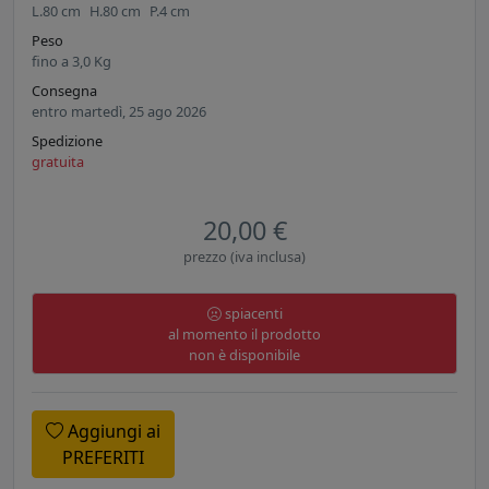
L.
80
cm
H.
80
cm
P.
4
cm
Peso
fino a
3,0
Kg
Consegna
entro martedì, 25 ago 2026
Spedizione
gratuita
20,00 €
prezzo (iva inclusa)
spiacenti
al momento il prodotto
non è disponibile
Aggiungi ai
PREFERITI