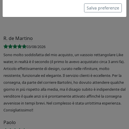
Salva preferenze
R. de Martino
03/08/2026
Sono molto soddisfatta del mio acquisto, un vassoio rettangolare Like
water, in realtà è il secondo (il primo lo avevo acquistato circa 3 anni fa).
Articolo effettivamente di design, curato nelle rifiniture, molto
resistente, funzionale ed elegante. Il servizio clienti è eccellente. Per la
consegna, da parte del corriere Bartolini, ho dovuto attendere qualche
giorno in più rispetto alla media, ma il disagio subito è indipendente dal
venditore il quale anzi si è prontamente attivato affinché la consegna
avvenisse in tempi brevi. Nel complesso è stata un’ottima esperienza.
Consigliatissimo!!
Paolo