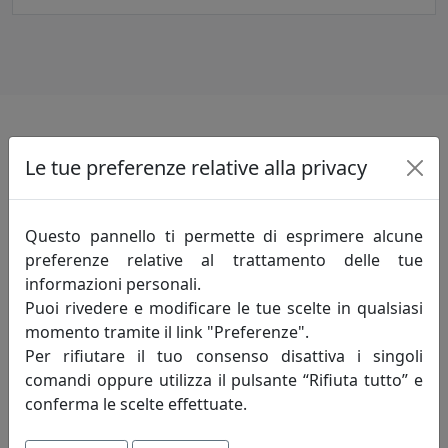
Informazioni sul brand
Le tue preferenze relative alla privacy
Innovazione-creatività-competitività: sono
i principi fondamentali che incarnano lo
Questo pannello ti permette di esprimere alcune
spirito della mauro ferretti che da oltre
preferenze relative al trattamento delle tue
trent'anni, attraverso le evoluzioni del
informazioni personali.
mercato, opera alla ricerca di un costante
Puoi rivedere e modificare le tue scelte in qualsiasi
miglioramento degli articoli proposti e del servizio
momento tramite il link "Preferenze".
offerto al fine di soddisfare pienamente le esigenze di
Per rifiutare il tuo consenso disattiva i singoli
ogni cliente.
comandi oppure utilizza il pulsante “Rifiuta tutto” e
conferma le scelte effettuate.
Innovazione - è un'attività di pensiero che, elevando il
livello di conoscenza attuale, perfeziona un processo