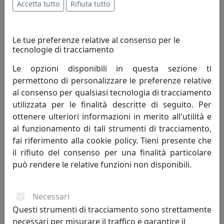
Accetta tutto
Rifiuta tutto
migliorando quindi il tenore di vita dell'uomo.
Innovazione è cambiamento che genera progresso
umano; porta con sé valori e risultati positivi, mai
Le tue preferenze relative al consenso per le
negativi.
tecnologie di tracciamento
Le opzioni disponibili in questa sezione ti
Creatività - è un termine che indica l'arte o la capacità di
permettono di personalizzare le preferenze relative
creare e inventare."Creatività è unire elementi esistenti
al consenso per qualsiasi tecnologia di tracciamento
con connessioni nuove, che siano utili" - Henri Poincaré.
utilizzata per le finalità descritte di seguito. Per
La creatività si fonda sulla profonda conoscenza delle
ottenere ulteriori informazioni in merito all'utilità e
regole da superare, non può svilupparsi in assenza di
al funzionamento di tali strumenti di tracciamento,
competenze preliminari. Caratteristiche della
fai riferimento alla cookie policy. Tieni presente che
personalità creativa sono curiosità, indipendenza,
il rifiuto del consenso per una finalità particolare
spirito critico, autodisciplina.
può rendere le relative funzioni non disponibili.
Competitività - indica il livello di capacità concorrenziale
di un sistema economico oppure di una singola
Necessari
impresa od industria. Può anche essere definita come
Questi strumenti di tracciamento sono strettamente
capacità di stare al passo con la concorrenza. Lo spirito
necessari per misurare il traffico e garantire il