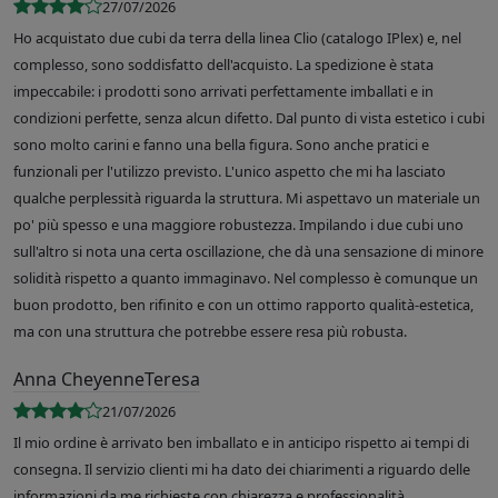
27/07/2026
Ho acquistato due cubi da terra della linea Clio (catalogo IPlex) e, nel
complesso, sono soddisfatto dell'acquisto. La spedizione è stata
impeccabile: i prodotti sono arrivati perfettamente imballati e in
condizioni perfette, senza alcun difetto. Dal punto di vista estetico i cubi
sono molto carini e fanno una bella figura. Sono anche pratici e
funzionali per l'utilizzo previsto. L'unico aspetto che mi ha lasciato
qualche perplessità riguarda la struttura. Mi aspettavo un materiale un
po' più spesso e una maggiore robustezza. Impilando i due cubi uno
sull'altro si nota una certa oscillazione, che dà una sensazione di minore
solidità rispetto a quanto immaginavo. Nel complesso è comunque un
buon prodotto, ben rifinito e con un ottimo rapporto qualità-estetica,
ma con una struttura che potrebbe essere resa più robusta.
Anna CheyenneTeresa
21/07/2026
Il mio ordine è arrivato ben imballato e in anticipo rispetto ai tempi di
consegna. Il servizio clienti mi ha dato dei chiarimenti a riguardo delle
informazioni da me richieste con chiarezza e professionalità.