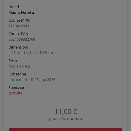
Brand
Mauro Ferretti
Codice MPN
1710460003
Codice EAN
8024609332760
Dimensioni
L.
25
cm
H.
46
cm
P.
25
cm
Peso
fino a
1,0
Kg
Consegna
entro martedì, 25 ago 2026
Spedizione
gratuita
11,00 €
prezzo (iva inclusa)