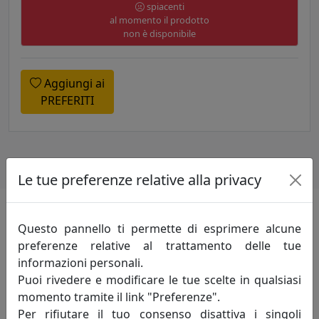
spiacenti
al momento il prodotto
non è disponibile
Aggiungi ai
PREFERITI
Le tue preferenze relative alla privacy
Questo pannello ti permette di esprimere alcune
Informazioni sul brand
preferenze relative al trattamento delle tue
informazioni personali.
Innovazione-creatività-competitività: sono
Puoi rivedere e modificare le tue scelte in qualsiasi
i principi fondamentali che incarnano lo
momento tramite il link "Preferenze".
spirito della mauro ferretti che da oltre
Per rifiutare il tuo consenso disattiva i singoli
trent'anni, attraverso le evoluzioni del