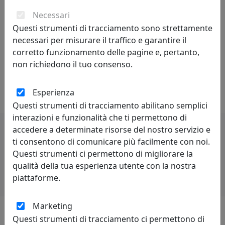
personalità creativa sono curiosità, indipendenza,
spirito critico, autodisciplina.
Necessari
Questi strumenti di tracciamento sono strettamente
Competitività - indica il livello di capacità concorrenziale
necessari per misurare il traffico e garantire il
di un sistema economico oppure di una singola
corretto funzionamento delle pagine e, pertanto,
impresa od industria. Può anche essere definita come
non richiedono il tuo consenso.
capacità di stare al passo con la concorrenza. Lo spirito
di rivalità è proprio di chi è competitivo.
Esperienza
Questi strumenti di tracciamento abilitano semplici
interazioni e funzionalità che ti permettono di
accedere a determinate risorse del nostro servizio e
ti consentono di comunicare più facilmente con noi.
Potrebbero interessarti
Questi strumenti ci permettono di migliorare la
qualità della tua esperienza utente con la nostra
piattaforme.
Marketing
Questi strumenti di tracciamento ci permettono di