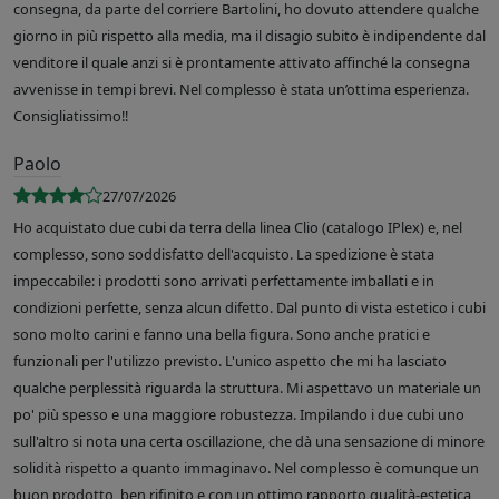
consegna, da parte del corriere Bartolini, ho dovuto attendere qualche
giorno in più rispetto alla media, ma il disagio subito è indipendente dal
venditore il quale anzi si è prontamente attivato affinché la consegna
avvenisse in tempi brevi. Nel complesso è stata un’ottima esperienza.
Consigliatissimo!!
Paolo
27/07/2026
Ho acquistato due cubi da terra della linea Clio (catalogo IPlex) e, nel
complesso, sono soddisfatto dell'acquisto. La spedizione è stata
impeccabile: i prodotti sono arrivati perfettamente imballati e in
condizioni perfette, senza alcun difetto. Dal punto di vista estetico i cubi
sono molto carini e fanno una bella figura. Sono anche pratici e
funzionali per l'utilizzo previsto. L'unico aspetto che mi ha lasciato
qualche perplessità riguarda la struttura. Mi aspettavo un materiale un
po' più spesso e una maggiore robustezza. Impilando i due cubi uno
sull'altro si nota una certa oscillazione, che dà una sensazione di minore
solidità rispetto a quanto immaginavo. Nel complesso è comunque un
buon prodotto, ben rifinito e con un ottimo rapporto qualità-estetica,