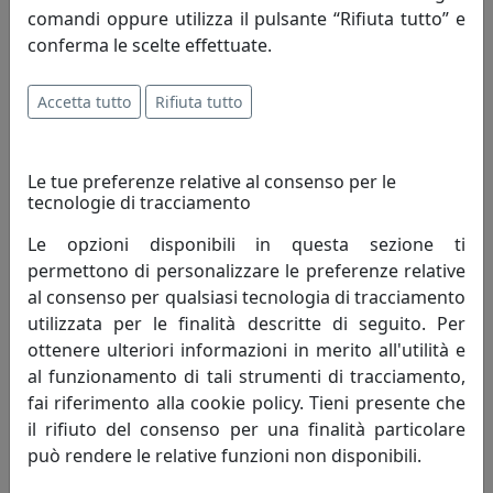
comandi oppure utilizza il pulsante “Rifiuta tutto” e
mercato, opera alla ricerca di un costante
conferma le scelte effettuate.
miglioramento degli articoli proposti e del servizio
offerto al fine di soddisfare pienamente le esigenze di
ogni cliente.
Accetta tutto
Rifiuta tutto
Innovazione - è un'attività di pensiero che, elevando il
Le tue preferenze relative al consenso per le
livello di conoscenza attuale, perfeziona un processo
tecnologie di tracciamento
migliorando quindi il tenore di vita dell'uomo.
Innovazione è cambiamento che genera progresso
Le opzioni disponibili in questa sezione ti
umano; porta con sé valori e risultati positivi, mai
permettono di personalizzare le preferenze relative
negativi.
al consenso per qualsiasi tecnologia di tracciamento
utilizzata per le finalità descritte di seguito. Per
Creatività - è un termine che indica l'arte o la capacità di
ottenere ulteriori informazioni in merito all'utilità e
creare e inventare."Creatività è unire elementi esistenti
al funzionamento di tali strumenti di tracciamento,
con connessioni nuove, che siano utili" - Henri Poincaré.
fai riferimento alla cookie policy. Tieni presente che
La creatività si fonda sulla profonda conoscenza delle
il rifiuto del consenso per una finalità particolare
regole da superare, non può svilupparsi in assenza di
può rendere le relative funzioni non disponibili.
competenze preliminari. Caratteristiche della