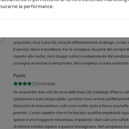
misurarne la performance.
R. de Martino
03/08/2026
Sono molto soddisfatta del mio acquisto, un vassoio rettangolare Like
acquistato circa 3 anni fa). Articolo effettivamente di design, curato 
Il servizio clienti è eccellente. Per la consegna, da parte del corrier
rispetto alla media, ma il disagio subito è indipendente dal venditore
consegna avvenisse in tempi brevi. Nel complesso è stata un’ottima 
Paolo
27/07/2026
Ho acquistato due cubi da terra della linea Clio (catalogo IPlex) e, n
spedizione è stata impeccabile: i prodotti sono arrivati perfettamente
Dal punto di vista estetico i cubi sono molto carini e fanno una bella 
previsto. L'unico aspetto che mi ha lasciato qualche perplessità rigu
spesso e una maggiore robustezza. Impilando i due cubi uno sull'altr
di minore solidità rispetto a quanto immaginavo. Nel complesso è 