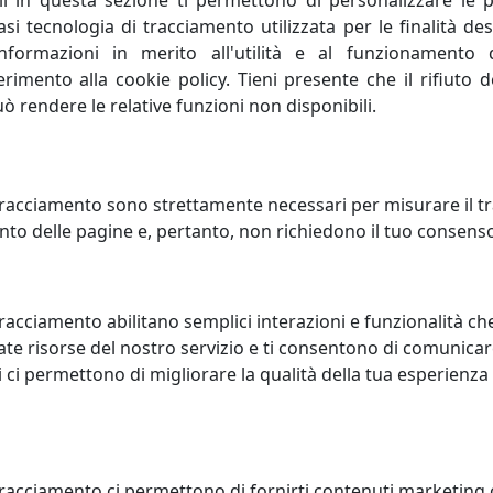
li in questa sezione ti permettono di personalizzare le p
i tecnologia di tracciamento utilizzata per le finalità des
, elevando il livello di conoscenza attuale, perfeziona un p
informazioni in merito all'utilità e al funzionamento 
nera progresso umano; porta con sé valori e risultati posit
ferimento alla cookie policy. Tieni presente che il rifiuto
uò rendere le relative funzioni non disponibili.
 la capacità di creare e inventare."Creatività è unire eleme
onda sulla profonda conoscenza delle regole da superare, 
 creativa sono curiosità, indipendenza, spirito critico, autodi
racciamento sono strettamente necessari per misurare il traf
to delle pagine e, pertanto, non richiedono il tuo consens
tà concorrenziale di un sistema economico oppure di una si
a concorrenza. Lo spirito di rivalità è proprio di chi è compe
racciamento abilitano semplici interazioni e funzionalità ch
te risorse del nostro servizio e ti consentono di comunicar
 ci permettono di migliorare la qualità della tua esperienza
tracciamento ci permettono di fornirti contenuti marketing