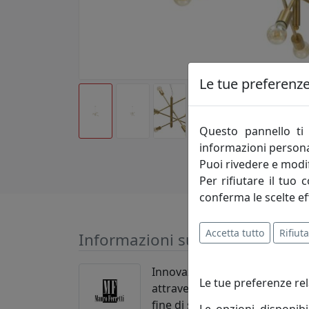
Le tue preferenze 
Questo pannello ti 
informazioni persona
Puoi rivedere e modif
Per rifiutare il tuo 
conferma le scelte ef
Accetta tutto
Rifiuta
Informazioni sul brand
Innovazione-creatività-competi
Le tue preferenze rel
attraverso le evoluzioni del m
fine di soddisfare pienamente 