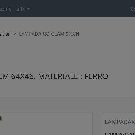
azine
Info
C
adari
LAMPADARIO GLAM STICH
M 64X46. MATERIALE : FERRO
LAMPADAR
LAMPADAR