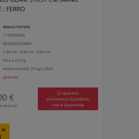
 : FERRO
Mauro Ferretti
1710650000
8024609333668
L.
64
cm
H.
46
cm
P.
64
cm
fino a
2,0
Kg
entro martedì, 25 ago 2026
gratuita
spiacenti
00 €
al momento il prodotto
non è disponibile
a inclusa)
 ai
I