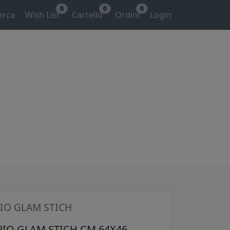
0
0
0
erca
Wish List
Carrello
Ordini
Login
IO GLAM STICH
IO GLAM STICH CM 64X46.