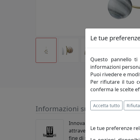
Le tue preferenze 
Questo pannello ti 
informazioni persona
Puoi rivedere e modif
Per rifiutare il tuo 
conferma le scelte ef
Accetta tutto
Rifiuta
Informazioni sul brand
Innovazione-creatività-competi
Le tue preferenze rel
attraverso le evoluzioni del m
fine di soddisfare pienamente 