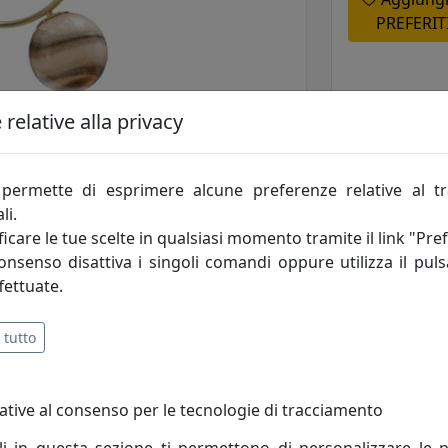
PREFERIT
relative alla privacy
permette di esprimere alcune preferenze relative al t
li.
icare le tue scelte in qualsiasi momento tramite il link "Pre
consenso disattiva i singoli comandi oppure utilizza il puls
fettuate.
 tutto
tività: sono i principi fondamentali che incarnano lo spirito
ative al consenso per le tecnologie di tracciamento
ercato, opera alla ricerca di un costante miglioramento degl
le esigenze di ogni cliente.