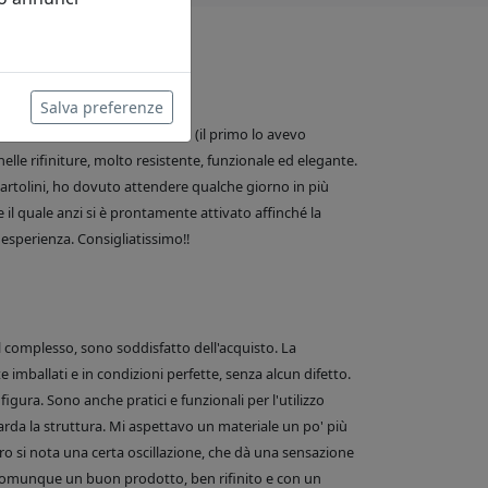
Salva preferenze
 water, in realtà è il secondo (il primo lo avevo
nelle rifiniture, molto resistente, funzionale ed elegante.
e Bartolini, ho dovuto attendere qualche giorno in più
 il quale anzi si è prontamente attivato affinché la
esperienza. Consigliatissimo!!
el complesso, sono soddisfatto dell'acquisto. La
 imballati e in condizioni perfette, senza alcun difetto.
figura. Sono anche pratici e funzionali per l'utilizzo
arda la struttura. Mi aspettavo un materiale un po' più
o si nota una certa oscillazione, che dà una sensazione
comunque un buon prodotto, ben rifinito e con un