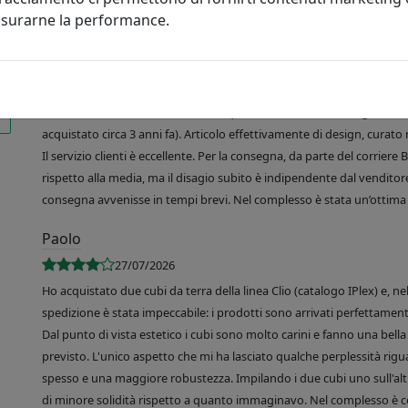
misurarne la performance.
R. de Martino
03/08/2026
Sono molto soddisfatta del mio acquisto, un vassoio rettangolare Like
acquistato circa 3 anni fa). Articolo effettivamente di design, curato 
Il servizio clienti è eccellente. Per la consegna, da parte del corrier
rispetto alla media, ma il disagio subito è indipendente dal venditore
consegna avvenisse in tempi brevi. Nel complesso è stata un’ottima 
Paolo
27/07/2026
Ho acquistato due cubi da terra della linea Clio (catalogo IPlex) e, n
spedizione è stata impeccabile: i prodotti sono arrivati perfettamente
Dal punto di vista estetico i cubi sono molto carini e fanno una bella 
previsto. L'unico aspetto che mi ha lasciato qualche perplessità rigu
spesso e una maggiore robustezza. Impilando i due cubi uno sull'altr
di minore solidità rispetto a quanto immaginavo. Nel complesso è 