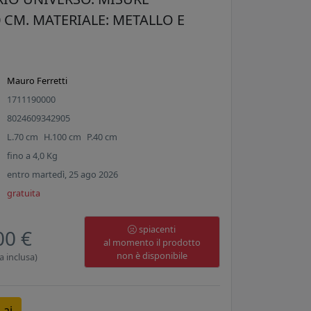
 CM. MATERIALE: METALLO E
Mauro Ferretti
1711190000
8024609342905
L.
70
cm
H.
100
cm
P.
40
cm
fino a
4,0
Kg
entro martedì, 25 ago 2026
gratuita
spiacenti
00 €
al momento il prodotto
non è disponibile
a inclusa)
 ai