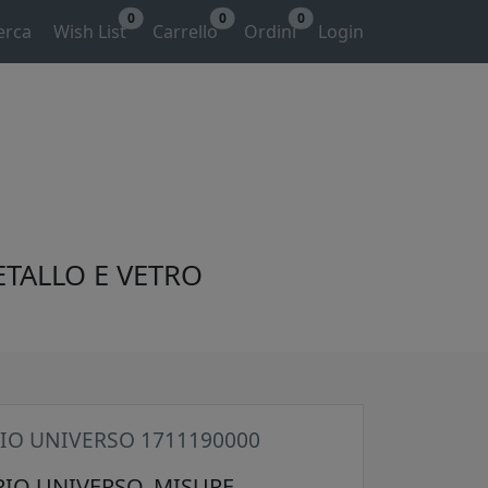
0
0
0
erca
Wish List
Carrello
Ordini
Login
ETALLO E VETRO
IO UNIVERSO 1711190000
IO UNIVERSO. MISURE