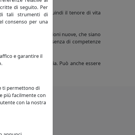
referenze relative al
critte di seguito. Per
rocesso migliorando quindi il tenore di vita
di tali strumenti di
ivi, mai negativi.
 del consenso per una
nti esistenti con connessioni nuove, che siano
non può svilupparsi in assenza di competenze
sciplina.
fico e garantire il
o.
ngola impresa od industria. Può anche essere
titivo.
e ti permettono di
e più facilmente con
 utente con la nostra
 o annunci