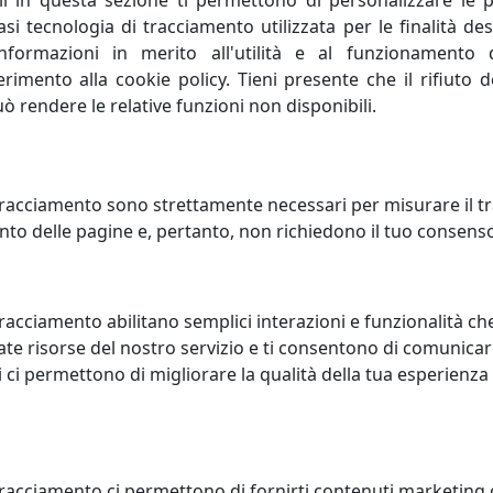
li in questa sezione ti permettono di personalizzare le p
i tecnologia di tracciamento utilizzata per le finalità des
, elevando il livello di conoscenza attuale, perfeziona un p
informazioni in merito all'utilità e al funzionamento 
nera progresso umano; porta con sé valori e risultati posit
ferimento alla cookie policy. Tieni presente che il rifiuto
uò rendere le relative funzioni non disponibili.
 la capacità di creare e inventare."Creatività è unire eleme
onda sulla profonda conoscenza delle regole da superare, 
 creativa sono curiosità, indipendenza, spirito critico, autodi
racciamento sono strettamente necessari per misurare il traf
to delle pagine e, pertanto, non richiedono il tuo consens
tà concorrenziale di un sistema economico oppure di una si
a concorrenza. Lo spirito di rivalità è proprio di chi è compe
racciamento abilitano semplici interazioni e funzionalità ch
te risorse del nostro servizio e ti consentono di comunicar
 ci permettono di migliorare la qualità della tua esperienza
tracciamento ci permettono di fornirti contenuti marketing