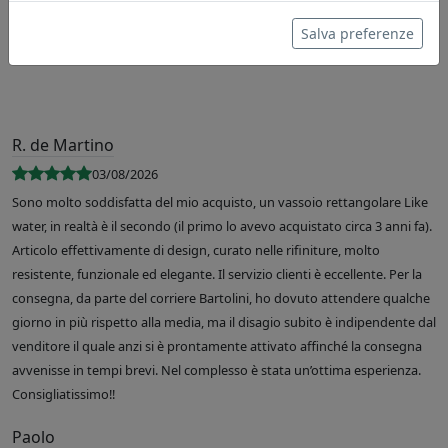
Salva preferenze
R. de Martino
03/08/2026
Sono molto soddisfatta del mio acquisto, un vassoio rettangolare Like
water, in realtà è il secondo (il primo lo avevo acquistato circa 3 anni fa).
Articolo effettivamente di design, curato nelle rifiniture, molto
resistente, funzionale ed elegante. Il servizio clienti è eccellente. Per la
consegna, da parte del corriere Bartolini, ho dovuto attendere qualche
giorno in più rispetto alla media, ma il disagio subito è indipendente dal
venditore il quale anzi si è prontamente attivato affinché la consegna
avvenisse in tempi brevi. Nel complesso è stata un’ottima esperienza.
Consigliatissimo!!
Paolo