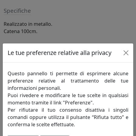
Specifiche
Realizzato in metallo.
Catena 100cm.
Informazioni sul brand
Le tue preferenze relative alla privacy
Innovazione-creatività-competitività: sono
i principi fondamentali che incarnano lo
Questo pannello ti permette di esprimere alcune
spirito della mauro ferretti che da oltre
preferenze relative al trattamento delle tue
trent'anni, attraverso le evoluzioni del
informazioni personali.
mercato, opera alla ricerca di un costante
Puoi rivedere e modificare le tue scelte in qualsiasi
miglioramento degli articoli proposti e del servizio
momento tramite il link "Preferenze".
offerto al fine di soddisfare pienamente le esigenze di
Per rifiutare il tuo consenso disattiva i singoli
ogni cliente.
comandi oppure utilizza il pulsante “Rifiuta tutto” e
conferma le scelte effettuate.
Innovazione - è un'attività di pensiero che, elevando il