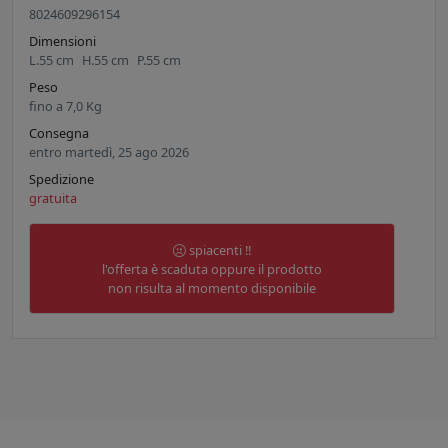
8024609296154
Dimensioni
L.
55
cm
H.
55
cm
P.
55
cm
Peso
fino a
7,0
Kg
Consegna
entro martedì, 25 ago 2026
Spedizione
gratuita
spiacenti !!
l'offerta è scaduta oppure il prodotto
non risulta al momento disponibile