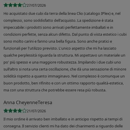
27/07/2026
Ho acquistato due cubi da terra della linea Clio (catalogo IPlex) e, nel
complesso, sono soddisfatto dell'acquisto. La spedizione è stata
impeccabile: i prodotti sono arrivati perfettamente imballati e in
condizioni perfette, senza alcun difetto. Dal punto di vista estetico i cubi
sono molto carini e fanno una bella figura. Sono anche pratici e
funzionali per l'utilizzo previsto. L'unico aspetto che mi ha lasciato
qualche perplessità riguarda la struttura. Mi aspettavo un materiale un
po' più spesso e una maggiore robustezza. Impilando i due cubi uno
sull'altro si nota una certa oscillazione, che dà una sensazione di minore
solidità rispetto a quanto immaginavo. Nel complesso è comunque un
buon prodotto, ben rifinito e con un ottimo rapporto qualità-estetica,
ma con una struttura che potrebbe essere resa più robusta.
Anna CheyenneTeresa
21/07/2026
Il mio ordine è arrivato ben imballato e in anticipo rispetto ai tempi di
consegna. Il servizio clienti mi ha dato dei chiarimenti a riguardo delle