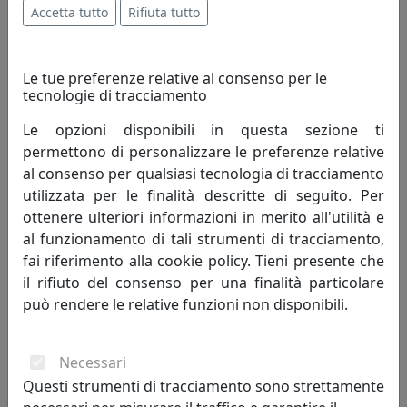
livello di conoscenza attuale, perfeziona un processo
Accetta tutto
Rifiuta tutto
migliorando quindi il tenore di vita dell'uomo.
Innovazione è cambiamento che genera progresso
umano; porta con sé valori e risultati positivi, mai
Le tue preferenze relative al consenso per le
negativi.
tecnologie di tracciamento
Le opzioni disponibili in questa sezione ti
Creatività - è un termine che indica l'arte o la capacità di
permettono di personalizzare le preferenze relative
creare e inventare."Creatività è unire elementi esistenti
al consenso per qualsiasi tecnologia di tracciamento
con connessioni nuove, che siano utili" - Henri Poincaré.
utilizzata per le finalità descritte di seguito. Per
La creatività si fonda sulla profonda conoscenza delle
ottenere ulteriori informazioni in merito all'utilità e
regole da superare, non può svilupparsi in assenza di
al funzionamento di tali strumenti di tracciamento,
competenze preliminari. Caratteristiche della
fai riferimento alla cookie policy. Tieni presente che
personalità creativa sono curiosità, indipendenza,
il rifiuto del consenso per una finalità particolare
spirito critico, autodisciplina.
può rendere le relative funzioni non disponibili.
Competitività - indica il livello di capacità concorrenziale
di un sistema economico oppure di una singola
Necessari
impresa od industria. Può anche essere definita come
Questi strumenti di tracciamento sono strettamente
capacità di stare al passo con la concorrenza. Lo spirito