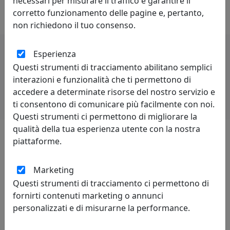
necessari per misurare il traffico e garantire il
di rivalità è proprio di chi è competitivo.
corretto funzionamento delle pagine e, pertanto,
non richiedono il tuo consenso.
Esperienza
Potrebbero interessarti
Questi strumenti di tracciamento abilitano semplici
interazioni e funzionalità che ti permettono di
accedere a determinate risorse del nostro servizio e
ti consentono di comunicare più facilmente con noi.
Questi strumenti ci permettono di migliorare la
qualità della tua esperienza utente con la nostra
piattaforme.
Lascia una recensione
Marketing
Questi strumenti di tracciamento ci permettono di
fornirti contenuti marketing o annunci
personalizzati e di misurarne la performance.
Leggi le recensioni