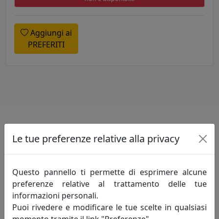
Aggiungi ai
PREFERITI
Specifiche
Le tue preferenze relative alla privacy
Realizzato in vetro.
Questo pannello ti permette di esprimere alcune
preferenze relative al trattamento delle tue
Informazioni sul brand
informazioni personali.
Puoi rivedere e modificare le tue scelte in qualsiasi
Innovazione-creatività-competitività: sono