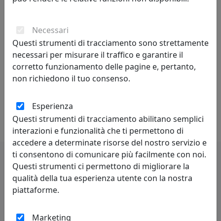
regole da superare, non può svilupparsi in assenza di
competenze preliminari. Caratteristiche della
Necessari
personalità creativa sono curiosità, indipendenza,
Questi strumenti di tracciamento sono strettamente
spirito critico, autodisciplina.
necessari per misurare il traffico e garantire il
corretto funzionamento delle pagine e, pertanto,
Competitività - indica il livello di capacità concorrenziale
non richiedono il tuo consenso.
di un sistema economico oppure di una singola
impresa od industria. Può anche essere definita come
capacità di stare al passo con la concorrenza. Lo spirito
Esperienza
di rivalità è proprio di chi è competitivo.
Questi strumenti di tracciamento abilitano semplici
interazioni e funzionalità che ti permettono di
accedere a determinate risorse del nostro servizio e
ti consentono di comunicare più facilmente con noi.
Questi strumenti ci permettono di migliorare la
Potrebbero interessarti
qualità della tua esperienza utente con la nostra
piattaforme.
Marketing