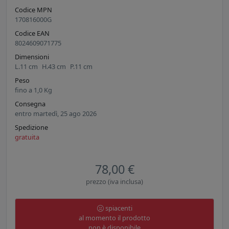
Codice MPN
170816000G
Codice EAN
8024609071775
Dimensioni
L.
11
cm
H.
43
cm
P.
11
cm
Peso
fino a
1,0
Kg
Consegna
entro martedì, 25 ago 2026
Spedizione
gratuita
78,00 €
prezzo (iva inclusa)
spiacenti
al momento il prodotto
non è disponibile