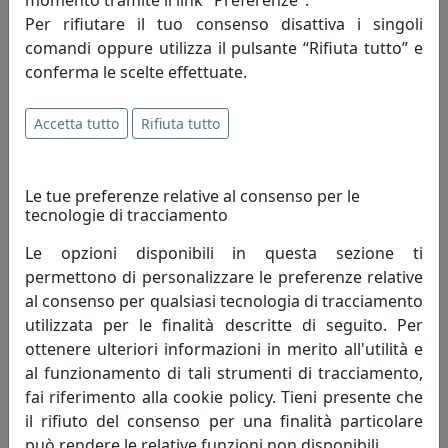
momento tramite il link "Preferenze".
i principi fondamentali che incarnano lo
Per rifiutare il tuo consenso disattiva i singoli
spirito della mauro ferretti che da oltre
comandi oppure utilizza il pulsante “Rifiuta tutto” e
trent'anni, attraverso le evoluzioni del
conferma le scelte effettuate.
mercato, opera alla ricerca di un costante
miglioramento degli articoli proposti e del servizio
Accetta tutto
Rifiuta tutto
offerto al fine di soddisfare pienamente le esigenze di
ogni cliente.
Le tue preferenze relative al consenso per le
Innovazione - è un'attività di pensiero che, elevando il
tecnologie di tracciamento
livello di conoscenza attuale, perfeziona un processo
migliorando quindi il tenore di vita dell'uomo.
Le opzioni disponibili in questa sezione ti
Innovazione è cambiamento che genera progresso
permettono di personalizzare le preferenze relative
umano; porta con sé valori e risultati positivi, mai
al consenso per qualsiasi tecnologia di tracciamento
negativi.
utilizzata per le finalità descritte di seguito. Per
ottenere ulteriori informazioni in merito all'utilità e
Creatività - è un termine che indica l'arte o la capacità di
al funzionamento di tali strumenti di tracciamento,
creare e inventare."Creatività è unire elementi esistenti
fai riferimento alla cookie policy. Tieni presente che
con connessioni nuove, che siano utili" - Henri Poincaré.
il rifiuto del consenso per una finalità particolare
La creatività si fonda sulla profonda conoscenza delle
può rendere le relative funzioni non disponibili.