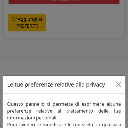
Aggiungi ai
PREFERITI
Specifiche
Le tue preferenze relative alla privacy
Realizzata in vetro.
Prodotto da montare.
Questo pannello ti permette di esprimere alcune
preferenze relative al trattamento delle tue
informazioni personali.
Informazioni sul brand
Puoi rivedere e modificare le tue scelte in qualsiasi