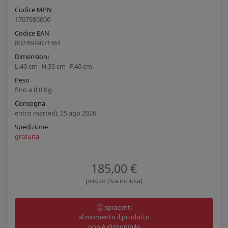
Codice MPN
1707980000
Codice EAN
8024609071461
Dimensioni
L.
40
cm
H.
35
cm
P.
40
cm
Peso
fino a
8,0
Kg
Consegna
entro martedì, 25 ago 2026
Spedizione
gratuita
185,00 €
prezzo (iva inclusa)
spiacenti
al momento il prodotto
non è disponibile