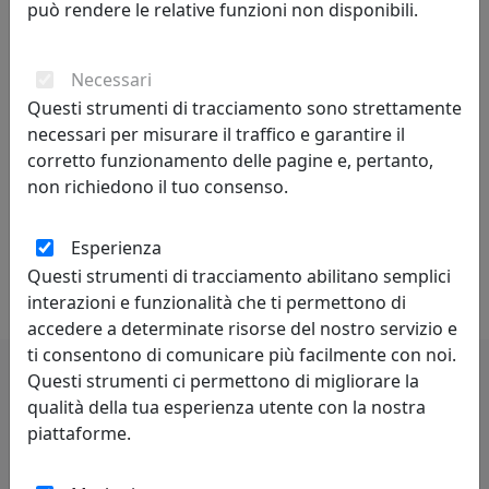
può rendere le relative funzioni non disponibili.
La creatività si fonda sulla profonda conoscenza delle
regole da superare, non può svilupparsi in assenza di
competenze preliminari. Caratteristiche della
Necessari
personalità creativa sono curiosità, indipendenza,
Questi strumenti di tracciamento sono strettamente
spirito critico, autodisciplina.
necessari per misurare il traffico e garantire il
corretto funzionamento delle pagine e, pertanto,
Competitività - indica il livello di capacità concorrenziale
non richiedono il tuo consenso.
di un sistema economico oppure di una singola
impresa od industria. Può anche essere definita come
Esperienza
capacità di stare al passo con la concorrenza. Lo spirito
Questi strumenti di tracciamento abilitano semplici
di rivalità è proprio di chi è competitivo.
interazioni e funzionalità che ti permettono di
accedere a determinate risorse del nostro servizio e
ti consentono di comunicare più facilmente con noi.
Questi strumenti ci permettono di migliorare la
Potrebbero interessarti
qualità della tua esperienza utente con la nostra
piattaforme.