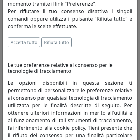
Innovazione-creatività-competitività: sono
momento tramite il link "Preferenze".
i principi fondamentali che incarnano lo
Per rifiutare il tuo consenso disattiva i singoli
spirito della mauro ferretti che da oltre
comandi oppure utilizza il pulsante “Rifiuta tutto” e
trent'anni, attraverso le evoluzioni del
conferma le scelte effettuate.
mercato, opera alla ricerca di un costante
miglioramento degli articoli proposti e del servizio
Accetta tutto
Rifiuta tutto
offerto al fine di soddisfare pienamente le esigenze di
ogni cliente.
Le tue preferenze relative al consenso per le
tecnologie di tracciamento
Innovazione - è un'attività di pensiero che, elevando il
livello di conoscenza attuale, perfeziona un processo
Le opzioni disponibili in questa sezione ti
migliorando quindi il tenore di vita dell'uomo.
permettono di personalizzare le preferenze relative
Innovazione è cambiamento che genera progresso
al consenso per qualsiasi tecnologia di tracciamento
umano; porta con sé valori e risultati positivi, mai
utilizzata per le finalità descritte di seguito. Per
negativi.
ottenere ulteriori informazioni in merito all'utilità e
al funzionamento di tali strumenti di tracciamento,
Creatività - è un termine che indica l'arte o la capacità di
fai riferimento alla cookie policy. Tieni presente che
creare e inventare."Creatività è unire elementi esistenti
il rifiuto del consenso per una finalità particolare
con connessioni nuove, che siano utili" - Henri Poincaré.