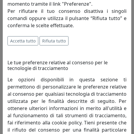
momento tramite il link "Preferenze".
Innovazione-creatività-competitività: sono
Per rifiutare il tuo consenso disattiva i singoli
i principi fondamentali che incarnano lo
comandi oppure utilizza il pulsante “Rifiuta tutto” e
spirito della mauro ferretti che da oltre
conferma le scelte effettuate.
trent'anni, attraverso le evoluzioni del
mercato, opera alla ricerca di un costante
miglioramento degli articoli proposti e del servizio
Accetta tutto
Rifiuta tutto
offerto al fine di soddisfare pienamente le esigenze di
ogni cliente.
Le tue preferenze relative al consenso per le
tecnologie di tracciamento
Innovazione - è un'attività di pensiero che, elevando il
livello di conoscenza attuale, perfeziona un processo
Le opzioni disponibili in questa sezione ti
migliorando quindi il tenore di vita dell'uomo.
permettono di personalizzare le preferenze relative
Innovazione è cambiamento che genera progresso
al consenso per qualsiasi tecnologia di tracciamento
umano; porta con sé valori e risultati positivi, mai
utilizzata per le finalità descritte di seguito. Per
negativi.
ottenere ulteriori informazioni in merito all'utilità e
al funzionamento di tali strumenti di tracciamento,
Creatività - è un termine che indica l'arte o la capacità di
fai riferimento alla cookie policy. Tieni presente che
creare e inventare."Creatività è unire elementi esistenti
il rifiuto del consenso per una finalità particolare
con connessioni nuove, che siano utili" - Henri Poincaré.