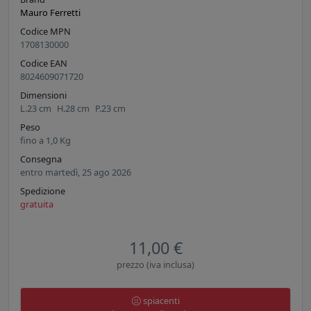
Mauro Ferretti
Codice MPN
1708130000
Codice EAN
8024609071720
Dimensioni
L.
23
cm
H.
28
cm
P.
23
cm
Peso
fino a
1,0
Kg
Consegna
entro martedì, 25 ago 2026
Spedizione
gratuita
11,00 €
prezzo (iva inclusa)
spiacenti