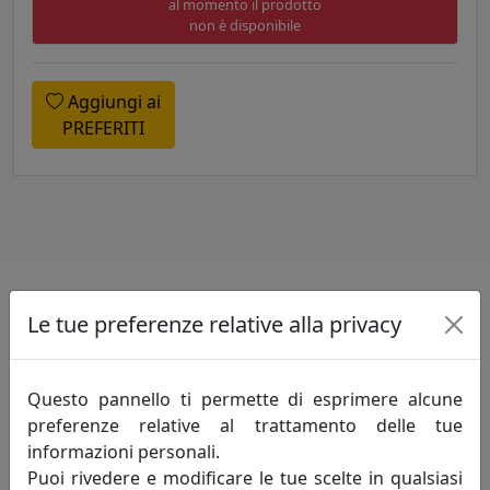
al momento il prodotto
non è disponibile
Aggiungi ai
PREFERITI
Le tue preferenze relative alla privacy
Specifiche
Realizzato in vetro.
Questo pannello ti permette di esprimere alcune
preferenze relative al trattamento delle tue
informazioni personali.
Informazioni sul brand
Puoi rivedere e modificare le tue scelte in qualsiasi