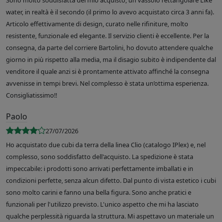
Sono molto soddisfatta del mio acquisto, un vassoio rettangolare Like
water, in realtà è il secondo (il primo lo avevo acquistato circa 3 anni fa).
Articolo effettivamente di design, curato nelle rifiniture, molto
resistente, funzionale ed elegante. Il servizio clienti è eccellente. Per la
consegna, da parte del corriere Bartolini, ho dovuto attendere qualche
giorno in più rispetto alla media, ma il disagio subito è indipendente dal
venditore il quale anzi si è prontamente attivato affinché la consegna
avvenisse in tempi brevi. Nel complesso è stata un’ottima esperienza.
Consigliatissimo!!
Paolo
27/07/2026
Ho acquistato due cubi da terra della linea Clio (catalogo IPlex) e, nel
complesso, sono soddisfatto dell'acquisto. La spedizione è stata
impeccabile: i prodotti sono arrivati perfettamente imballati e in
condizioni perfette, senza alcun difetto. Dal punto di vista estetico i cubi
sono molto carini e fanno una bella figura. Sono anche pratici e
funzionali per l'utilizzo previsto. L'unico aspetto che mi ha lasciato
qualche perplessità riguarda la struttura. Mi aspettavo un materiale un