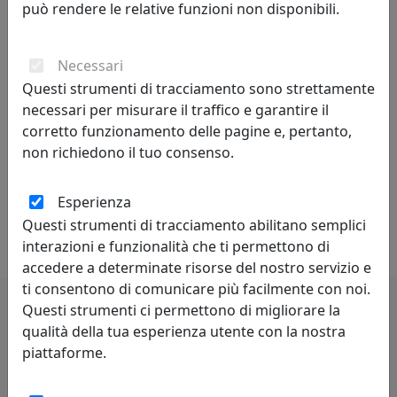
può rendere le relative funzioni non disponibili.
La creatività si fonda sulla profonda conoscenza delle
regole da superare, non può svilupparsi in assenza di
competenze preliminari. Caratteristiche della
Necessari
personalità creativa sono curiosità, indipendenza,
Questi strumenti di tracciamento sono strettamente
spirito critico, autodisciplina.
necessari per misurare il traffico e garantire il
corretto funzionamento delle pagine e, pertanto,
Competitività - indica il livello di capacità concorrenziale
non richiedono il tuo consenso.
di un sistema economico oppure di una singola
impresa od industria. Può anche essere definita come
Esperienza
capacità di stare al passo con la concorrenza. Lo spirito
Questi strumenti di tracciamento abilitano semplici
di rivalità è proprio di chi è competitivo.
interazioni e funzionalità che ti permettono di
accedere a determinate risorse del nostro servizio e
ti consentono di comunicare più facilmente con noi.
Questi strumenti ci permettono di migliorare la
qualità della tua esperienza utente con la nostra
Potrebbero interessarti
piattaforme.