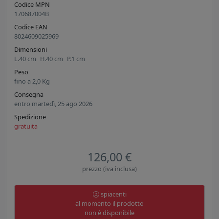
Codice MPN
170687004B
Codice EAN
8024609025969
Dimensioni
L.
40
cm
H.
40
cm
P.
1
cm
Peso
fino a
2,0
Kg
Consegna
entro martedì, 25 ago 2026
Spedizione
gratuita
126,00 €
prezzo (iva inclusa)
spiacenti
al momento il prodotto
non è disponibile