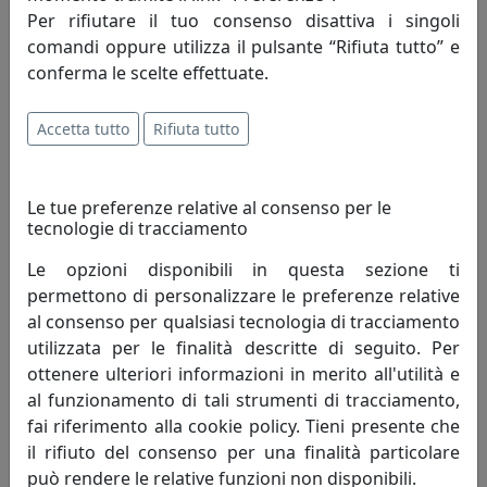
i principi fondamentali che incarnano lo
Per rifiutare il tuo consenso disattiva i singoli
spirito della mauro ferretti che da oltre
comandi oppure utilizza il pulsante “Rifiuta tutto” e
trent'anni, attraverso le evoluzioni del
conferma le scelte effettuate.
mercato, opera alla ricerca di un costante
miglioramento degli articoli proposti e del servizio
Accetta tutto
Rifiuta tutto
offerto al fine di soddisfare pienamente le esigenze di
ogni cliente.
Le tue preferenze relative al consenso per le
Innovazione - è un'attività di pensiero che, elevando il
tecnologie di tracciamento
livello di conoscenza attuale, perfeziona un processo
migliorando quindi il tenore di vita dell'uomo.
Le opzioni disponibili in questa sezione ti
Innovazione è cambiamento che genera progresso
permettono di personalizzare le preferenze relative
umano; porta con sé valori e risultati positivi, mai
al consenso per qualsiasi tecnologia di tracciamento
negativi.
utilizzata per le finalità descritte di seguito. Per
ottenere ulteriori informazioni in merito all'utilità e
Creatività - è un termine che indica l'arte o la capacità di
al funzionamento di tali strumenti di tracciamento,
creare e inventare."Creatività è unire elementi esistenti
fai riferimento alla cookie policy. Tieni presente che
con connessioni nuove, che siano utili" - Henri Poincaré.
il rifiuto del consenso per una finalità particolare
La creatività si fonda sulla profonda conoscenza delle
può rendere le relative funzioni non disponibili.