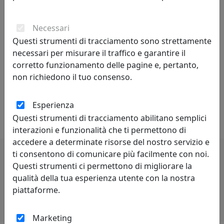
regole da superare, non può svilupparsi in assenza di
competenze preliminari. Caratteristiche della
Necessari
personalità creativa sono curiosità, indipendenza,
spirito critico, autodisciplina.
Questi strumenti di tracciamento sono strettamente
necessari per misurare il traffico e garantire il
Competitività - indica il livello di capacità concorrenziale
corretto funzionamento delle pagine e, pertanto,
di un sistema economico oppure di una singola
non richiedono il tuo consenso.
impresa od industria. Può anche essere definita come
capacità di stare al passo con la concorrenza. Lo spirito
Esperienza
di rivalità è proprio di chi è competitivo.
Questi strumenti di tracciamento abilitano semplici
interazioni e funzionalità che ti permettono di
accedere a determinate risorse del nostro servizio e
ti consentono di comunicare più facilmente con noi.
Questi strumenti ci permettono di migliorare la
Potrebbero interessarti
qualità della tua esperienza utente con la nostra
piattaforme.
Marketing