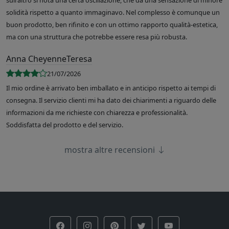
sull'altro si nota una certa oscillazione, che dà una sensazione di minore
solidità rispetto a quanto immaginavo. Nel complesso è comunque un
buon prodotto, ben rifinito e con un ottimo rapporto qualità-estetica,
ma con una struttura che potrebbe essere resa più robusta.
Anna CheyenneTeresa
21/07/2026
Il mio ordine è arrivato ben imballato e in anticipo rispetto ai tempi di
consegna. Il servizio clienti mi ha dato dei chiarimenti a riguardo delle
informazioni da me richieste con chiarezza e professionalità.
Soddisfatta del prodotto e del servizio.
mostra altre recensioni