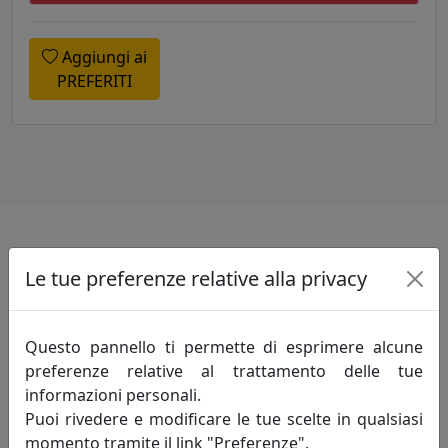
Aggiungi ai
PREFERITI
Specifiche
Le tue preferenze relative alla privacy
Realizzato in resina.
Questo pannello ti permette di esprimere alcune
preferenze relative al trattamento delle tue
Informazioni sul brand
informazioni personali.
Puoi rivedere e modificare le tue scelte in qualsiasi
Innovazione-creatività-competitività: sono
momento tramite il link "Preferenze".