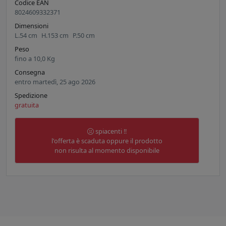
Codice EAN
8024609332371
Dimensioni
L.
54
cm
H.
153
cm
P.
50
cm
Peso
fino a
10,0
Kg
Consegna
entro martedì, 25 ago 2026
Spedizione
gratuita
spiacenti !!
l'offerta è scaduta oppure il prodotto
non risulta al momento disponibile