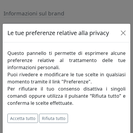
Informazioni sul brand
Innovazione-creatività-competitività: sono
Le tue preferenze relative alla privacy
i principi fondamentali che incarnano lo
spirito della mauro ferretti che da oltre
trent'anni, attraverso le evoluzioni del
Questo pannello ti permette di esprimere alcune
mercato, opera alla ricerca di un costante
preferenze relative al trattamento delle tue
miglioramento degli articoli proposti e del servizio
informazioni personali.
offerto al fine di soddisfare pienamente le esigenze di
Puoi rivedere e modificare le tue scelte in qualsiasi
ogni cliente.
momento tramite il link "Preferenze".
Per rifiutare il tuo consenso disattiva i singoli
Innovazione - è un'attività di pensiero che, elevando il
comandi oppure utilizza il pulsante “Rifiuta tutto” e
livello di conoscenza attuale, perfeziona un processo
conferma le scelte effettuate.
migliorando quindi il tenore di vita dell'uomo.
Innovazione è cambiamento che genera progresso
Accetta tutto
Rifiuta tutto
umano; porta con sé valori e risultati positivi, mai
negativi.