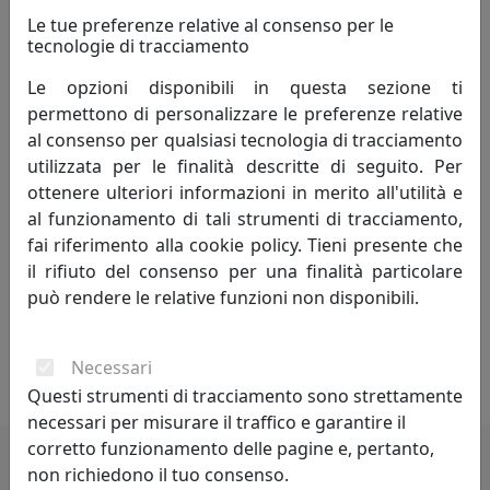
Le tue preferenze relative al consenso per le
Creatività - è un termine che indica l'arte o la capacità di
tecnologie di tracciamento
creare e inventare."Creatività è unire elementi esistenti
con connessioni nuove, che siano utili" - Henri Poincaré.
Le opzioni disponibili in questa sezione ti
La creatività si fonda sulla profonda conoscenza delle
permettono di personalizzare le preferenze relative
regole da superare, non può svilupparsi in assenza di
al consenso per qualsiasi tecnologia di tracciamento
competenze preliminari. Caratteristiche della
utilizzata per le finalità descritte di seguito. Per
personalità creativa sono curiosità, indipendenza,
ottenere ulteriori informazioni in merito all'utilità e
spirito critico, autodisciplina.
al funzionamento di tali strumenti di tracciamento,
fai riferimento alla cookie policy. Tieni presente che
Competitività - indica il livello di capacità concorrenziale
il rifiuto del consenso per una finalità particolare
di un sistema economico oppure di una singola
può rendere le relative funzioni non disponibili.
impresa od industria. Può anche essere definita come
capacità di stare al passo con la concorrenza. Lo spirito
Necessari
di rivalità è proprio di chi è competitivo.
Questi strumenti di tracciamento sono strettamente
necessari per misurare il traffico e garantire il
corretto funzionamento delle pagine e, pertanto,
non richiedono il tuo consenso.