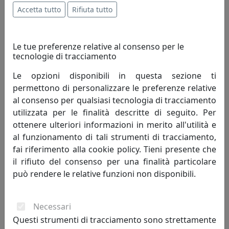
livello di conoscenza attuale, perfeziona un processo
Accetta tutto
Rifiuta tutto
migliorando quindi il tenore di vita dell'uomo.
Innovazione è cambiamento che genera progresso
umano; porta con sé valori e risultati positivi, mai
Le tue preferenze relative al consenso per le
tecnologie di tracciamento
negativi.
Le opzioni disponibili in questa sezione ti
Creatività - è un termine che indica l'arte o la capacità di
permettono di personalizzare le preferenze relative
creare e inventare."Creatività è unire elementi esistenti
al consenso per qualsiasi tecnologia di tracciamento
con connessioni nuove, che siano utili" - Henri Poincaré.
utilizzata per le finalità descritte di seguito. Per
La creatività si fonda sulla profonda conoscenza delle
ottenere ulteriori informazioni in merito all'utilità e
regole da superare, non può svilupparsi in assenza di
al funzionamento di tali strumenti di tracciamento,
competenze preliminari. Caratteristiche della
fai riferimento alla cookie policy. Tieni presente che
personalità creativa sono curiosità, indipendenza,
il rifiuto del consenso per una finalità particolare
spirito critico, autodisciplina.
può rendere le relative funzioni non disponibili.
Competitività - indica il livello di capacità concorrenziale
di un sistema economico oppure di una singola
Necessari
impresa od industria. Può anche essere definita come
Questi strumenti di tracciamento sono strettamente