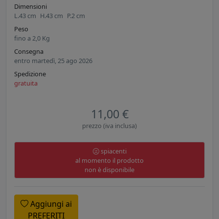
Dimensioni
L.
43
cm
H.
43
cm
P.
2
cm
Peso
fino a
2,0
Kg
Consegna
entro martedì, 25 ago 2026
Spedizione
gratuita
11,00 €
prezzo (iva inclusa)
spiacenti
al momento il prodotto
non è disponibile
Aggiungi ai
PREFERITI