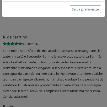
Salva preferenze
R. de Martino
03/08/2026
Sono molto soddisfatta del mio acquisto, un vassoio rettangolare Like
water, in realtà è il secondo (il primo lo avevo acquistato circa 3 anni fa).
Articolo effettivamente di design, curato nelle rifiniture, molto
resistente, funzionale ed elegante. Il servizio clienti è eccellente. Per la
consegna, da parte del corriere Bartolini, ho dovuto attendere qualche
giorno in più rispetto alla media, ma il disagio subito è indipendente dal
venditore il quale anzi si è prontamente attivato affinché la consegna
avvenisse in tempi brevi. Nel complesso è stata un’ottima esperienza.
Consigliatissimo!!
Paolo