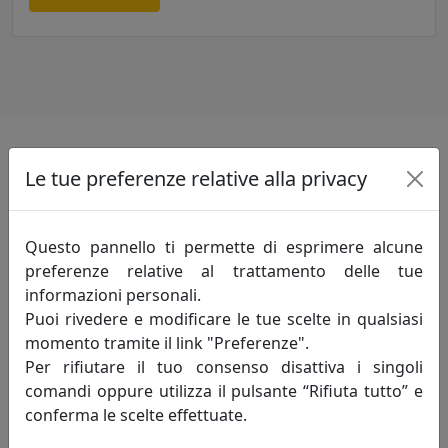
Le tue preferenze relative alla privacy
Informazioni sul brand
Innovazione-creatività-competitività: sono
Questo pannello ti permette di esprimere alcune
i principi fondamentali che incarnano lo
preferenze relative al trattamento delle tue
spirito della mauro ferretti che da oltre
informazioni personali.
trent'anni, attraverso le evoluzioni del
Puoi rivedere e modificare le tue scelte in qualsiasi
mercato, opera alla ricerca di un costante
momento tramite il link "Preferenze".
miglioramento degli articoli proposti e del servizio
Per rifiutare il tuo consenso disattiva i singoli
offerto al fine di soddisfare pienamente le esigenze di
comandi oppure utilizza il pulsante “Rifiuta tutto” e
ogni cliente.
conferma le scelte effettuate.
Innovazione - è un'attività di pensiero che, elevando il