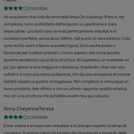
27/07/2026
Ho acquistato due cubi da terra della linea Clio (catalogo IPlex) e, nel
complesso, sono soddisfatto dell'acquisto. La spedizione è stata
impeccabile: i prodotti sono arrivati perfettamente imballati e in
condizioni perfette, senza alcun difetto. Dal punto di vista estetico i cubi
sono molto carini e fanno una bella figura. Sono anche pratici e
funzionali per l'utilizzo previsto. L'unico aspetto che mi ha lasciato
qualche perplessità riguarda la struttura. Mi aspettavo un materiale un
po' più spesso e una maggiore robustezza. Impilando i due cubi uno
sull'altro si nota una certa oscillazione, che dà una sensazione di minore
solidità rispetto a quanto immaginavo. Nel complesso è comunque un
buon prodotto, ben rifinito e con un ottimo rapporto qualità-estetica,
ma con una struttura che potrebbe essere resa più robusta.
Anna CheyenneTeresa
21/07/2026
Il mio ordine è arrivato ben imballato e in anticipo rispetto ai tempi di
consegna. Il servizio clienti mi ha dato dei chiarimenti a riguardo delle