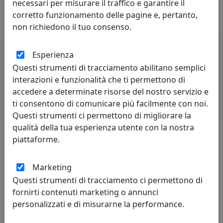
capacità di stare al passo con la concorrenza. Lo spirito
necessari per misurare il traffico e garantire il
di rivalità è proprio di chi è competitivo.
corretto funzionamento delle pagine e, pertanto,
non richiedono il tuo consenso.
Esperienza
Questi strumenti di tracciamento abilitano semplici
Potrebbero interessarti
interazioni e funzionalità che ti permettono di
accedere a determinate risorse del nostro servizio e
ti consentono di comunicare più facilmente con noi.
Questi strumenti ci permettono di migliorare la
qualità della tua esperienza utente con la nostra
piattaforme.
Lascia una recensione
Marketing
Questi strumenti di tracciamento ci permettono di
fornirti contenuti marketing o annunci
personalizzati e di misurarne la performance.
Leggi le recensioni