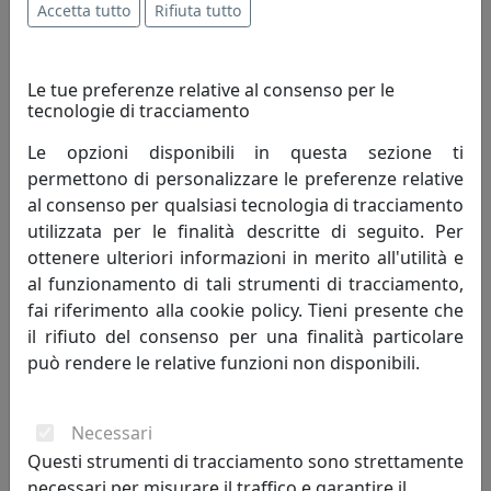
Accetta tutto
Rifiuta tutto
migliorando quindi il tenore di vita dell'uomo.
Innovazione è cambiamento che genera progresso
umano; porta con sé valori e risultati positivi, mai
Le tue preferenze relative al consenso per le
negativi.
tecnologie di tracciamento
Le opzioni disponibili in questa sezione ti
Creatività - è un termine che indica l'arte o la capacità di
permettono di personalizzare le preferenze relative
creare e inventare."Creatività è unire elementi esistenti
al consenso per qualsiasi tecnologia di tracciamento
con connessioni nuove, che siano utili" - Henri Poincaré.
utilizzata per le finalità descritte di seguito. Per
La creatività si fonda sulla profonda conoscenza delle
ottenere ulteriori informazioni in merito all'utilità e
regole da superare, non può svilupparsi in assenza di
al funzionamento di tali strumenti di tracciamento,
competenze preliminari. Caratteristiche della
fai riferimento alla cookie policy. Tieni presente che
personalità creativa sono curiosità, indipendenza,
il rifiuto del consenso per una finalità particolare
spirito critico, autodisciplina.
può rendere le relative funzioni non disponibili.
Competitività - indica il livello di capacità concorrenziale
di un sistema economico oppure di una singola
Necessari
impresa od industria. Può anche essere definita come
Questi strumenti di tracciamento sono strettamente
capacità di stare al passo con la concorrenza. Lo spirito
necessari per misurare il traffico e garantire il