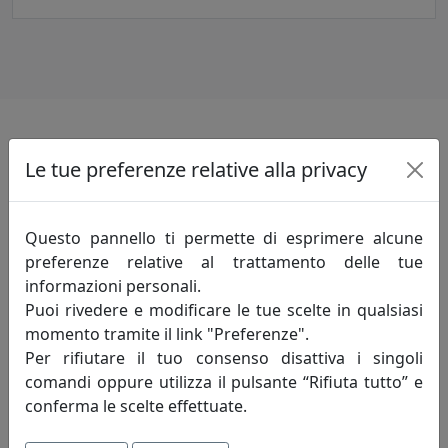
Informazioni sul brand
Le tue preferenze relative alla privacy
Innovazione-creatività-competitività: sono
i principi fondamentali che incarnano lo
Questo pannello ti permette di esprimere alcune
spirito della mauro ferretti che da oltre
preferenze relative al trattamento delle tue
trent'anni, attraverso le evoluzioni del
informazioni personali.
mercato, opera alla ricerca di un costante
Puoi rivedere e modificare le tue scelte in qualsiasi
miglioramento degli articoli proposti e del servizio
momento tramite il link "Preferenze".
offerto al fine di soddisfare pienamente le esigenze di
Per rifiutare il tuo consenso disattiva i singoli
ogni cliente.
comandi oppure utilizza il pulsante “Rifiuta tutto” e
conferma le scelte effettuate.
Innovazione - è un'attività di pensiero che, elevando il
livello di conoscenza attuale, perfeziona un processo