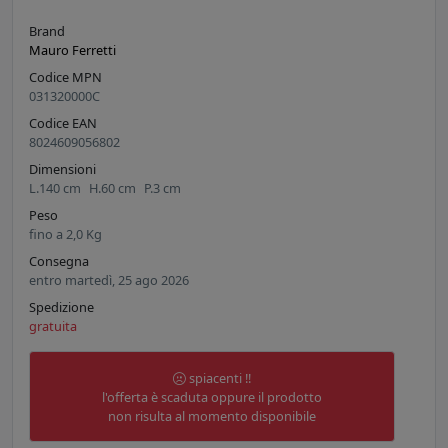
Brand
Mauro Ferretti
Codice MPN
031320000C
Codice EAN
8024609056802
Dimensioni
L.
140
cm
H.
60
cm
P.
3
cm
Peso
fino a
2,0
Kg
Consegna
entro martedì, 25 ago 2026
Spedizione
gratuita
spiacenti !!
l'offerta è scaduta oppure il prodotto
non risulta al momento disponibile