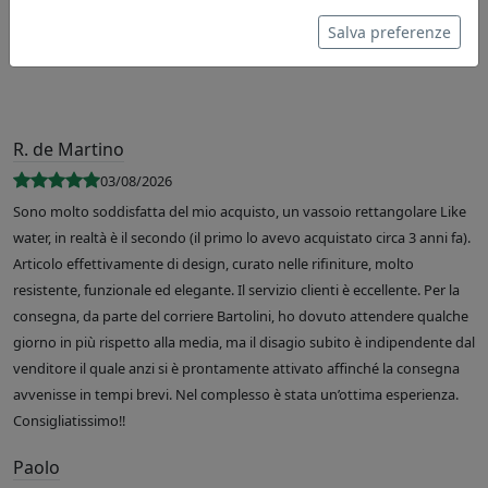
Salva preferenze
R. de Martino
03/08/2026
Sono molto soddisfatta del mio acquisto, un vassoio rettangolare Like
water, in realtà è il secondo (il primo lo avevo acquistato circa 3 anni fa).
Articolo effettivamente di design, curato nelle rifiniture, molto
resistente, funzionale ed elegante. Il servizio clienti è eccellente. Per la
consegna, da parte del corriere Bartolini, ho dovuto attendere qualche
giorno in più rispetto alla media, ma il disagio subito è indipendente dal
venditore il quale anzi si è prontamente attivato affinché la consegna
avvenisse in tempi brevi. Nel complesso è stata un’ottima esperienza.
Consigliatissimo!!
Paolo