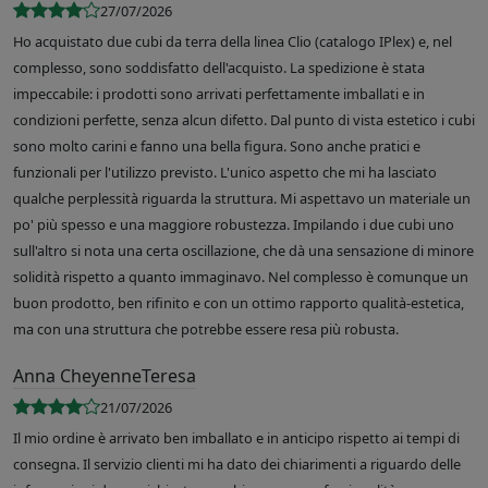
27/07/2026
Ho acquistato due cubi da terra della linea Clio (catalogo IPlex) e, nel
complesso, sono soddisfatto dell'acquisto. La spedizione è stata
impeccabile: i prodotti sono arrivati perfettamente imballati e in
condizioni perfette, senza alcun difetto. Dal punto di vista estetico i cubi
sono molto carini e fanno una bella figura. Sono anche pratici e
funzionali per l'utilizzo previsto. L'unico aspetto che mi ha lasciato
qualche perplessità riguarda la struttura. Mi aspettavo un materiale un
po' più spesso e una maggiore robustezza. Impilando i due cubi uno
sull'altro si nota una certa oscillazione, che dà una sensazione di minore
solidità rispetto a quanto immaginavo. Nel complesso è comunque un
buon prodotto, ben rifinito e con un ottimo rapporto qualità-estetica,
ma con una struttura che potrebbe essere resa più robusta.
Anna CheyenneTeresa
21/07/2026
Il mio ordine è arrivato ben imballato e in anticipo rispetto ai tempi di
consegna. Il servizio clienti mi ha dato dei chiarimenti a riguardo delle