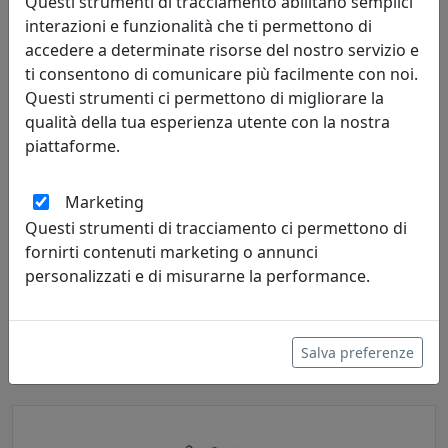
Questi strumenti di tracciamento abilitano semplici
interazioni e funzionalità che ti permettono di
accedere a determinate risorse del nostro servizio e
ti consentono di comunicare più facilmente con noi.
Questi strumenti ci permettono di migliorare la
qualità della tua esperienza utente con la nostra
piattaforme.
Marketing
Questi strumenti di tracciamento ci permettono di
MENSOLA BALLOON 90X52 CON TRE ATTACCAPANNI PICCOLI E
fornirti contenuti marketing o annunci
UNO GRANDE OG09090B-33 ZIRCONE
personalizzati e di misurarne la performance.
MemeDesign
340,00 €
Salva preferenze