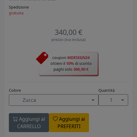
Spedizione
gratuita
340,00 €
prezzo (iva inclusa)
coupon
MDESIGN24
ottieni il
10%
di sconto
paghi solo
306,00 €
Colore
Quantità
Zucca
1
Aggiungi al
Aggiungi ai
CARRELLO
PREFERITI