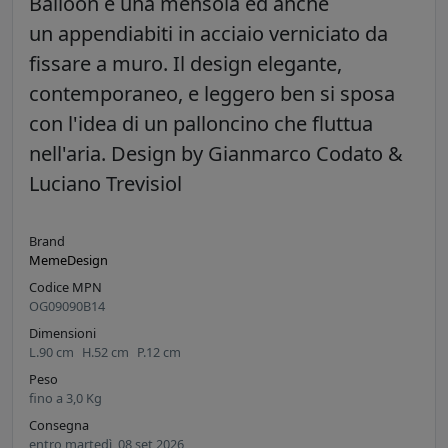
Balloon è una mensola ed anche
un appendiabiti in acciaio verniciato da
fissare a muro. Il design elegante,
contemporaneo, e leggero ben si sposa
con l'idea di un palloncino che fluttua
nell'aria. Design by Gianmarco Codato &
Luciano Trevisiol
Brand
MemeDesign
Codice MPN
OG09090B14
Dimensioni
L.
90
cm
H.
52
cm
P.
12
cm
Peso
fino a
3,0
Kg
Consegna
entro martedì, 08 set 2026