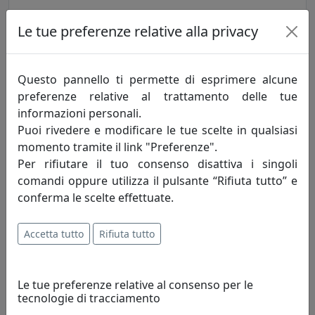
MENSOLA BALLOON 90X52 CON TRE ATTACCAPANNI PICCOLI E
Le tue preferenze relative alla privacy
UNO GRANDE OG09090B-24 ROSSO DALIA
MemeDesign
Questo pannello ti permette di esprimere alcune
340,00 €
preferenze relative al trattamento delle tue
informazioni personali.
Puoi rivedere e modificare le tue scelte in qualsiasi
momento tramite il link "Preferenze".
Per rifiutare il tuo consenso disattiva i singoli
comandi oppure utilizza il pulsante “Rifiuta tutto” e
conferma le scelte effettuate.
Accetta tutto
Rifiuta tutto
MENSOLA BALLOON 90X52 CON TRE ATTACCAPANNI PICCOLI E
Le tue preferenze relative al consenso per le
UNO GRANDE OG09090B-25 BLU NAVY
tecnologie di tracciamento