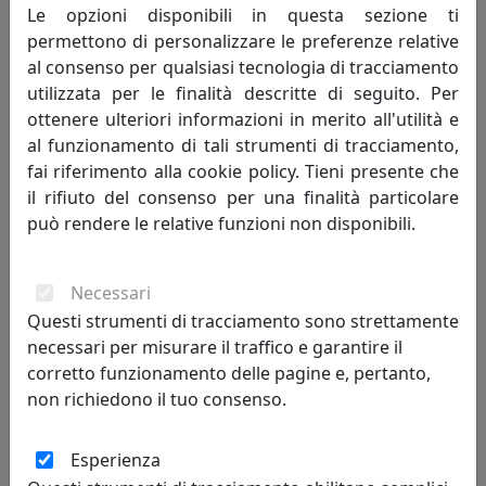
MemeDesign
Le opzioni disponibili in questa sezione ti
permettono di personalizzare le preferenze relative
340,00 €
al consenso per qualsiasi tecnologia di tracciamento
utilizzata per le finalità descritte di seguito. Per
ottenere ulteriori informazioni in merito all'utilità e
al funzionamento di tali strumenti di tracciamento,
fai riferimento alla cookie policy. Tieni presente che
il rifiuto del consenso per una finalità particolare
può rendere le relative funzioni non disponibili.
Necessari
Questi strumenti di tracciamento sono strettamente
necessari per misurare il traffico e garantire il
MENSOLA BALLOON 90X52 CON TRE ATTACCAPANNI PICCOLI E
UNO GRANDE OG09090B-32 COCCIO
corretto funzionamento delle pagine e, pertanto,
MemeDesign
non richiedono il tuo consenso.
340,00 €
Esperienza