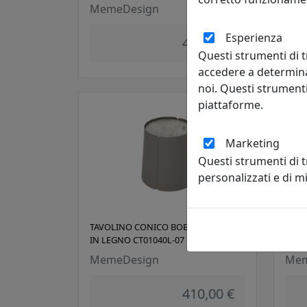
MemeDesign
Mem
Esperienza
410,00 €
Questi strumenti di t
accedere a determina
noi. Questi strumenti
piattaforme.
Marketing
Questi strumenti di 
personalizzati e di 
TAVOLINO CONICO BOBINO CON TOP
TAVO
IN LEGNO CT01040L-07 FANGO
IN M
MemeDesign
Mem
410,00 €