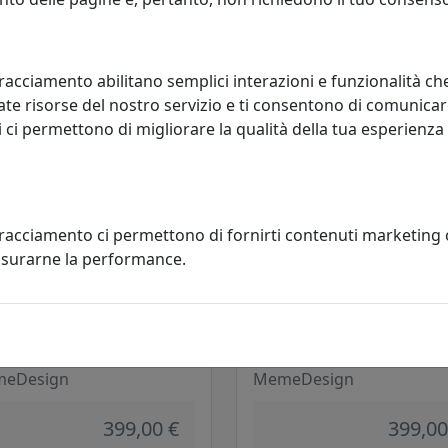
eDesign
MemeDesign
410,00 €
410,00
racciamento abilitano semplici interazioni e funzionalità ch
te risorse del nostro servizio e ti consentono di comunicar
 ci permettono di migliorare la qualità della tua esperienza
tracciamento ci permettono di fornirti contenuti marketing
misurarne la performance.
LINO CONICO BOBINO CON TOP
TAVOLINO CONICO BOBINO CO
ETALLO CT01040M-01 BIANCO
IN METALLO CT01040M-03 PIOG
eDesign
MemeDesign
399,00 €
399,00