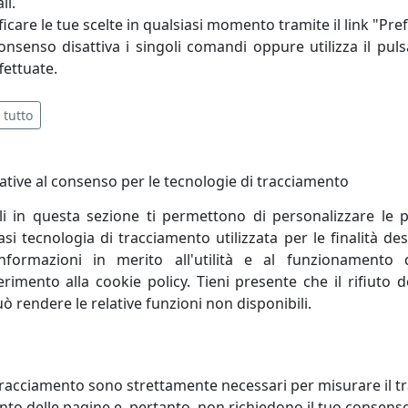
li.
icare le tue scelte in qualsiasi momento tramite il link "Pre
e ai seguenti requisiti: Design creativo e trasversale, 
consenso disattiva i singoli comandi oppure utilizza il puls
, Qualità eccellente MADE IN ITALY, Semplicità nel trasporto 
fettuate.
 tutto
ative al consenso per le tecnologie di tracciamento
li in questa sezione ti permettono di personalizzare le p
i tecnologia di tracciamento utilizzata per le finalità des
informazioni in merito all'utilità e al funzionamento 
ferimento alla cookie policy. Tieni presente che il rifiuto
uò rendere le relative funzioni non disponibili.
LINO CONICO BOBINO CON TOP
TAVOLINO CONICO BOBINO CO
racciamento sono strettamente necessari per misurare il traf
EGNO CT01040L-03 PIOGGIA
IN LEGNO CT01040L-04 GRAFITE
to delle pagine e, pertanto, non richiedono il tuo consens