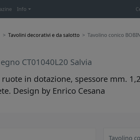
azine
Info
C
o
Tavolini decorativi e da salotto
Tavolino conico BOBIN
legno CT01040L20 Salvia
 ruote in dotazione, spessore mm. 1,2
ete. Design by Enrico Cesana
Tavolino c