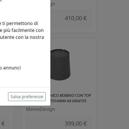
MemeDesign
 €
410,00 €
e ti permettono di
e più facilmente con
 utente con la nostra
 o annunci
N TOP
TAVOLINO CONICO BOBINO CON TOP
Salva preferenze
GIA
IN METALLO CT01040M-04 GRAFITE
MemeDesign
 €
399,00 €