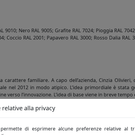
AL 9010; Nero RAL 9005; Grafite RAL 7024; Pioggia RAL 7042;
04; Coccio RAL 2001; Papavero RAL 3000; Rosso Dalia RAL 3
 a carattere familiare. A capo dell’azienda, Cinzia Olivieri
nel 2012 in modo atipico. L’idea primordiale è stata gene
ine verso l’innovazione. L’idea di base viene in breve tempo 
relative alla privacy
ontemporaneo e che abbiano un utilizzo pratico in più aree
o la lamiera, attraverso forme e linee morbide, curvilinee, s
alla memetica, la moderna scienza che studia i memi, cioè l’
permette di esprimere alcune preferenze relative al t