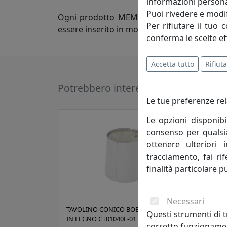
informazioni persona
Puoi rivedere e modif
Ogni prodotto MEME deve pertanto risponder
Per rifiutare il tuo 
essere inserito in molteplici aree abitative
conferma le scelte ef
Accetta tutto
Rifiuta
Potrebbero interessarti
Le tue preferenze rel
Le opzioni disponibi
consenso per qualsias
ottenere ulteriori 
tracciamento, fai ri
finalità particolare p
Necessari
TAVOLINO CONICO BOBINO CON TOP
TAVO
Questi strumenti di t
IN LEGNO CT01040L-01 BIANCO
IN L
corretto funzionamen