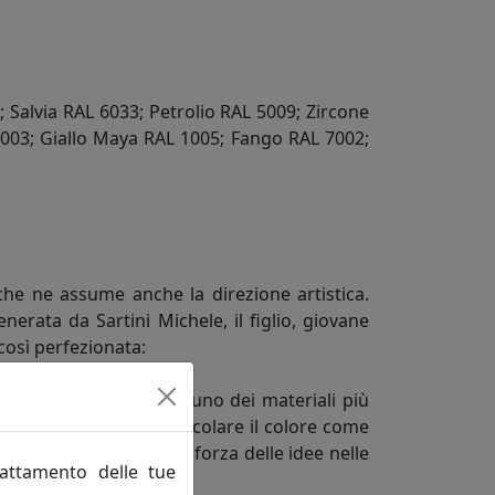
 Salvia RAL 6033; Petrolio RAL 5009; Zircone
003; Giallo Maya RAL 1005; Fango RAL 7002;
, che ne assume anche la direzione artistica.
rata da Sartini Michele, il figlio, giovane
così perfezionata:
 abitative. Nobilitare uno dei materiali più
inuose. Valorizzare e veicolare il colore come
unità di misura della forza delle idee nelle
rattamento delle tue