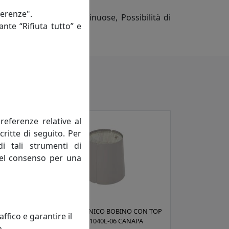
ferenze".
Forme arrotondate e sinuose, Possibilità di
ante “Rifiuta tutto” e
e montaggio
referenze relative al
critte di seguito. Per
di tali strumenti di
 del consenso per una
N TOP
TAVOLINO CONICO BOBINO CON TOP
fico e garantire il
IN LEGNO CT01040L-06 CANAPA
o.