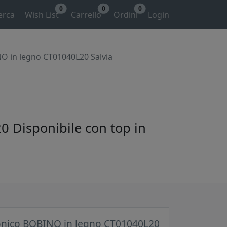
0
0
0
erca
Wish List
Carrello
Ordini
Login
O in legno CT01040L20 Salvia
0 Disponibile con top in
onico BOBINO in legno CT01040L20