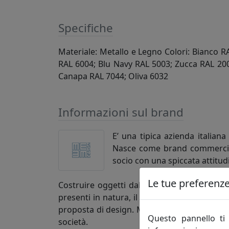
Specifiche
Materiale: Metallo e Legno Colori: Bianco R
RAL 6004; Blu Navy RAL 5003; Zucca RAL 20
Canapa RAL 7044; Oliva 6032
Informazioni sul brand
E’ una tipica azienda italiana
Nasce come brand commerciale 
socio con una spiccata attitud
Le tue preferenze 
Costruire oggetti dal design propositivo, c
presenti in natura, il ferro e nello specific
proposta di design. MEME trae il suo nome d
Questo pannello ti 
società.