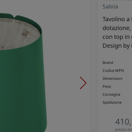
Salvia
Tavolino a
dotazione,
con top in
Design by 
Brand
Codice MPN
Dimensioni
Peso
Consegna
Spedizione
410,
prezzo (iv