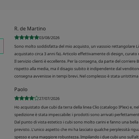
R. de Martino
03/08/2026
Sono molto soddisfatta del mio acquisto, un vassoio rettangolare Like
acquistato circa 3 anni fa). Articolo effettivamente di design, curato 
Il servizio clienti è eccellente. Per la consegna, da parte del corrier
rispetto alla media, ma il disagio subito è indipendente dal venditore
consegna avvenisse in tempi brevi. Nel complesso è stata un’ottima 
Paolo
27/07/2026
Ho acquistato due cubi da terra della linea Clio (catalogo IPlex) e, n
spedizione è stata impeccabile: i prodotti sono arrivati perfettamente
Dal punto di vista estetico i cubi sono molto carini e fanno una bella 
previsto. L'unico aspetto che mi ha lasciato qualche perplessità rigu
spesso e una maggiore robustezza. Impilando i due cubi uno sull'altr