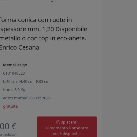
 forma conica con ruote in
 spessore mm. 1,20 Disponibile
 metallo o con top in eco-abete.
Enrico Cesana
MemeDesign
CT01040L20
L.
40
cm
H.
40
cm
P.
33
cm
fino a
5,0
Kg
entro martedì, 08 set 2026
gratuita
spiacenti
00 €
al momento il prodotto
non è disponibile
a inclusa)