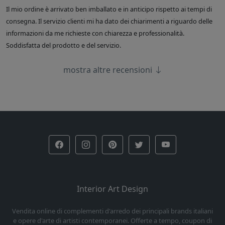
Il mio ordine è arrivato ben imballato e in anticipo rispetto ai tempi di
consegna. Il servizio clienti mi ha dato dei chiarimenti a riguardo delle
informazioni da me richieste con chiarezza e professionalità.
Soddisfatta del prodotto e del servizio.
mostra altre recensioni
Interior Art Design
Vendita online di complementi d'arredo dei principali brands italiani
e opere d'arte di artisti contemporanei. Offerte a tempo, coupon di