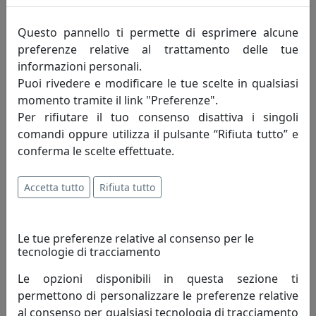
Questo pannello ti permette di esprimere alcune
preferenze relative al trattamento delle tue
informazioni personali.
Puoi rivedere e modificare le tue scelte in qualsiasi
momento tramite il link "Preferenze".
Per rifiutare il tuo consenso disattiva i singoli
comandi oppure utilizza il pulsante “Rifiuta tutto” e
conferma le scelte effettuate.
Accetta tutto
Rifiuta tutto
TAVOLINO DA SALOTTO ERMIONE 90 IN ACCIAIO CT15M9024
COLORE ROSSO DALIA
MemeDesign
Le tue preferenze relative al consenso per le
tecnologie di tracciamento
548,00 €
Le opzioni disponibili in questa sezione ti
permettono di personalizzare le preferenze relative
al consenso per qualsiasi tecnologia di tracciamento