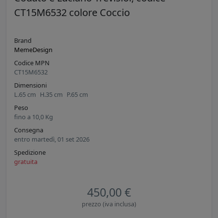
CT15M6532 colore Coccio
Brand
MemeDesign
Codice MPN
CT15M6532
Dimensioni
L.
65
cm
H.
35
cm
P.
65
cm
Peso
fino a
10,0
Kg
Consegna
entro martedì, 01 set 2026
Spedizione
gratuita
450,00 €
prezzo (iva inclusa)