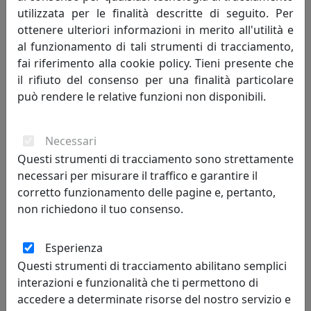
utilizzata per le finalità descritte di seguito. Per
ottenere ulteriori informazioni in merito all'utilità e
al funzionamento di tali strumenti di tracciamento,
fai riferimento alla cookie policy. Tieni presente che
il rifiuto del consenso per una finalità particolare
può rendere le relative funzioni non disponibili.
TAVOLINO DA SALOTTO ERMIONE 90 IN ACCIAIO CT15M9013
Necessari
COLORE GIALLO MAYA
Questi strumenti di tracciamento sono strettamente
MemeDesign
necessari per misurare il traffico e garantire il
corretto funzionamento delle pagine e, pertanto,
548,00 €
non richiedono il tuo consenso.
Esperienza
Questi strumenti di tracciamento abilitano semplici
interazioni e funzionalità che ti permettono di
accedere a determinate risorse del nostro servizio e