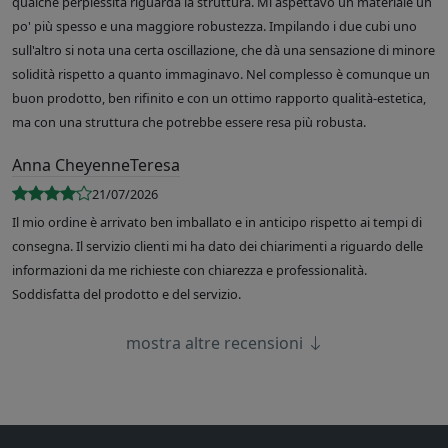
qualche perplessità riguarda la struttura. Mi aspettavo un materiale un
po' più spesso e una maggiore robustezza. Impilando i due cubi uno
sull'altro si nota una certa oscillazione, che dà una sensazione di minore
solidità rispetto a quanto immaginavo. Nel complesso è comunque un
buon prodotto, ben rifinito e con un ottimo rapporto qualità-estetica,
ma con una struttura che potrebbe essere resa più robusta.
Anna CheyenneTeresa
21/07/2026
Il mio ordine è arrivato ben imballato e in anticipo rispetto ai tempi di
consegna. Il servizio clienti mi ha dato dei chiarimenti a riguardo delle
informazioni da me richieste con chiarezza e professionalità.
Soddisfatta del prodotto e del servizio.
mostra altre recensioni