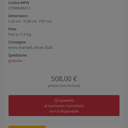
Codice MPN
CT09R60M12
Dimensioni
L.
63
cm
H.
38
cm
P.
97
cm
Peso
fino a
11,0
Kg
Consegna
entro martedì, 08 set 2026
Spedizione
gratuita
508,00 €
prezzo (iva inclusa)
spiacenti
al momento il prodotto
non è disponibile