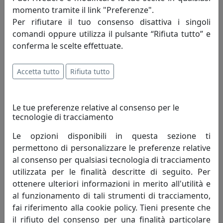
momento tramite il link "Preferenze".
TAVOLINO CONICO BOBINO CON TOP IN LEGNO CT01040L-06
CANAPA
Per rifiutare il tuo consenso disattiva i singoli
comandi oppure utilizza il pulsante “Rifiuta tutto” e
MemeDesign
conferma le scelte effettuate.
410,00 €
Accetta tutto
Rifiuta tutto
Le tue preferenze relative al consenso per le
tecnologie di tracciamento
Le opzioni disponibili in questa sezione ti
permettono di personalizzare le preferenze relative
al consenso per qualsiasi tecnologia di tracciamento
utilizzata per le finalità descritte di seguito. Per
ottenere ulteriori informazioni in merito all'utilità e
TAVOLINO CONICO BOBINO CON TOP IN LEGNO CT01040L-07
al funzionamento di tali strumenti di tracciamento,
FANGO
fai riferimento alla cookie policy. Tieni presente che
MemeDesign
il rifiuto del consenso per una finalità particolare