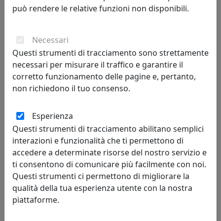
può rendere le relative funzioni non disponibili.
410,00 €
Necessari
Questi strumenti di tracciamento sono strettamente
necessari per misurare il traffico e garantire il
corretto funzionamento delle pagine e, pertanto,
non richiedono il tuo consenso.
Esperienza
Questi strumenti di tracciamento abilitano semplici
interazioni e funzionalità che ti permettono di
TAVOLINO CONICO BOBINO CON TOP IN METALLO CT01040M-01
accedere a determinate risorse del nostro servizio e
BIANCO
ti consentono di comunicare più facilmente con noi.
MemeDesign
Questi strumenti ci permettono di migliorare la
qualità della tua esperienza utente con la nostra
399,00 €
piattaforme.