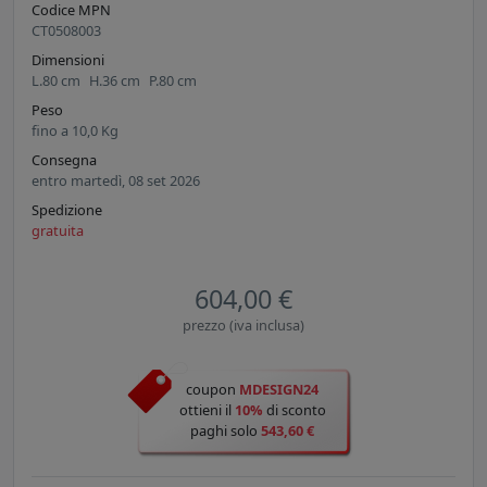
Codice MPN
CT0508003
Dimensioni
L.
80
cm
H.
36
cm
P.
80
cm
Peso
fino a
10,0
Kg
Consegna
entro martedì, 08 set 2026
Spedizione
gratuita
604,00 €
prezzo (iva inclusa)
coupon
MDESIGN24
ottieni il
10%
di sconto
paghi solo
543,60 €