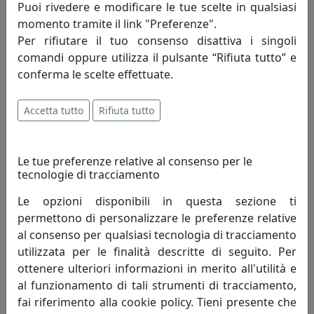
Puoi rivedere e modificare le tue scelte in qualsiasi
momento tramite il link "Preferenze".
TAVOLINO ROUND 3 ROTONDO D80 IN METALLO CT05080-07
Per rifiutare il tuo consenso disattiva i singoli
FANGO
comandi oppure utilizza il pulsante “Rifiuta tutto” e
MemeDesign
conferma le scelte effettuate.
604,00 €
Accetta tutto
Rifiuta tutto
Le tue preferenze relative al consenso per le
tecnologie di tracciamento
Le opzioni disponibili in questa sezione ti
permettono di personalizzare le preferenze relative
al consenso per qualsiasi tecnologia di tracciamento
utilizzata per le finalità descritte di seguito. Per
ottenere ulteriori informazioni in merito all'utilità e
al funzionamento di tali strumenti di tracciamento,
TAVOLINO ROUND 3 ROTONDO D80 IN METALLO CT05080-10
fai riferimento alla cookie policy. Tieni presente che
PETROLIO