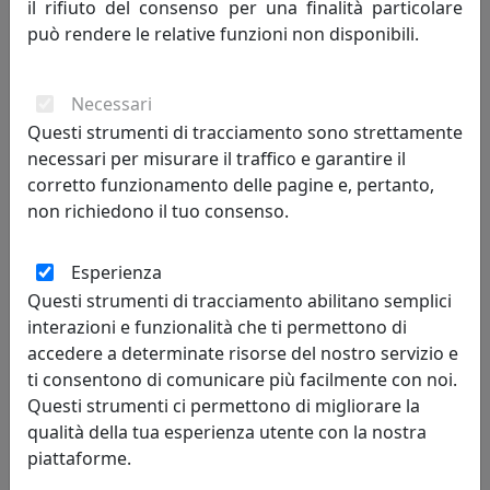
il rifiuto del consenso per una finalità particolare
MemeDesign
può rendere le relative funzioni non disponibili.
604,00 €
Necessari
Questi strumenti di tracciamento sono strettamente
necessari per misurare il traffico e garantire il
corretto funzionamento delle pagine e, pertanto,
non richiedono il tuo consenso.
Esperienza
Questi strumenti di tracciamento abilitano semplici
interazioni e funzionalità che ti permettono di
accedere a determinate risorse del nostro servizio e
TAVOLINO ROUND 3 ROTONDO D80 IN METALLO CT05080-12
ti consentono di comunicare più facilmente con noi.
NERO
Questi strumenti ci permettono di migliorare la
MemeDesign
qualità della tua esperienza utente con la nostra
piattaforme.
604,00 €