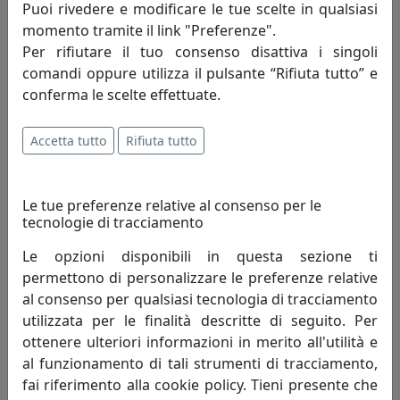
Puoi rivedere e modificare le tue scelte in qualsiasi
momento tramite il link "Preferenze".
TAVOLINO ROUND 3 ROTONDO D80 IN METALLO CT05080-06
Per rifiutare il tuo consenso disattiva i singoli
CANAPA
comandi oppure utilizza il pulsante “Rifiuta tutto” e
MemeDesign
conferma le scelte effettuate.
604,00 €
Accetta tutto
Rifiuta tutto
Le tue preferenze relative al consenso per le
tecnologie di tracciamento
Le opzioni disponibili in questa sezione ti
permettono di personalizzare le preferenze relative
al consenso per qualsiasi tecnologia di tracciamento
utilizzata per le finalità descritte di seguito. Per
ottenere ulteriori informazioni in merito all'utilità e
al funzionamento di tali strumenti di tracciamento,
TAVOLINO ROUND 3 ROTONDO D80 IN METALLO CT05080-07
fai riferimento alla cookie policy. Tieni presente che
FANGO