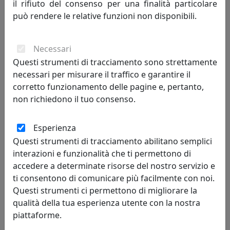
il rifiuto del consenso per una finalità particolare
MemeDesign
può rendere le relative funzioni non disponibili.
604,00 €
Necessari
Questi strumenti di tracciamento sono strettamente
necessari per misurare il traffico e garantire il
corretto funzionamento delle pagine e, pertanto,
non richiedono il tuo consenso.
Esperienza
Questi strumenti di tracciamento abilitano semplici
interazioni e funzionalità che ti permettono di
accedere a determinate risorse del nostro servizio e
TAVOLINO ROUND 3 ROTONDO D80 IN METALLO CT05080-10
ti consentono di comunicare più facilmente con noi.
PETROLIO
Questi strumenti ci permettono di migliorare la
MemeDesign
qualità della tua esperienza utente con la nostra
piattaforme.
604,00 €