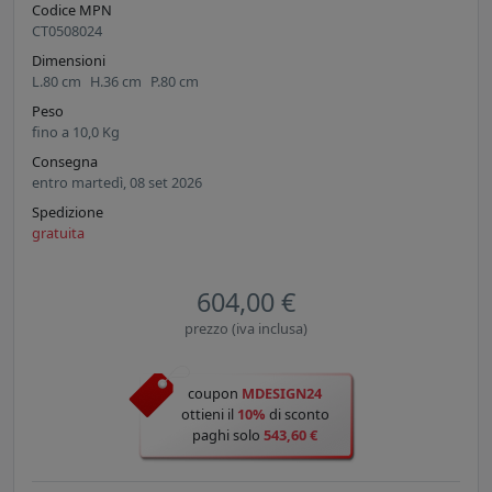
Codice MPN
CT0508024
Dimensioni
L.
80
cm
H.
36
cm
P.
80
cm
Peso
fino a
10,0
Kg
Consegna
entro martedì, 08 set 2026
Spedizione
gratuita
604,00 €
prezzo (iva inclusa)
coupon
MDESIGN24
ottieni il
10%
di sconto
paghi solo
543,60 €