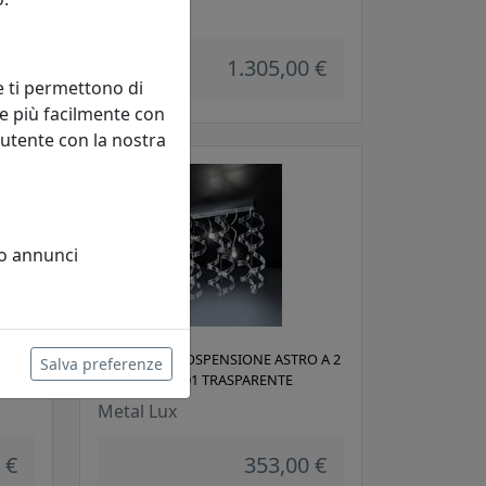
Metal Lux
 €
1.305,00 €
e ti permettono di
e più facilmente con
 utente con la nostra
 o annunci
O A 6
LAMPADA A SOSPENSIONE ASTRO A 2
Salva preferenze
LUCI 206.232.01 TRASPARENTE
Metal Lux
 €
353,00 €