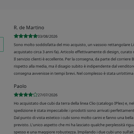
R. de Martino
03/08/2026
Sono molto soddisfatta del mio acquisto, un vassoio rettangolare Like
acquistato circa 3 anni fa). Articolo effettivamente di design, curato 
Il servizio clienti è eccellente. Per la consegna, da parte del corrier
rispetto alla media, ma il disagio subito è indipendente dal venditore
consegna avvenisse in tempi brevi. Nel complesso è stata un’ottima 
Paolo
27/07/2026
Ho acquistato due cubi da terra della linea Clio (catalogo IPlex) e, n
spedizione è stata impeccabile: i prodotti sono arrivati perfettamente
Dal punto di vista estetico i cubi sono molto carini e fanno una bella 
previsto. L'unico aspetto che mi ha lasciato qualche perplessità rigu
spesso e una maggiore robustezza. Impilando i due cubi uno sull'altr