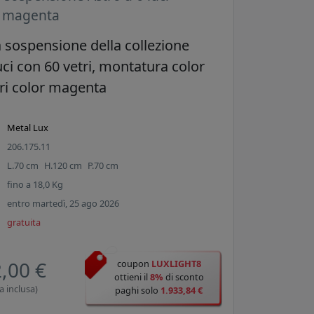
1 magenta
sospensione della collezione
uci con 60 vetri, montatura color
ri color magenta
Metal Lux
206.175.11
L.
70
cm
H.
120
cm
P.
70
cm
fino a
18,0
Kg
entro martedì, 25 ago 2026
gratuita
,00 €
coupon
LUXLIGHT8
ottieni il
8%
di sconto
a inclusa)
paghi solo
1.933,84 €