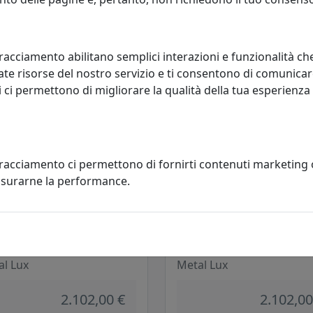
al Lux
Metal Lux
1.065,00 €
816,00
racciamento abilitano semplici interazioni e funzionalità ch
te risorse del nostro servizio e ti consentono di comunicar
 ci permettono di migliorare la qualità della tua esperienza
tracciamento ci permettono di fornirti contenuti marketing
misurarne la performance.
ADA A SOSPENSIONE ASTRO A 6
LAMPADA A SOSPENSIONE ASTR
 206.175.02 BIANCO
LUCI 206.175.12 ARANCIONE
al Lux
Metal Lux
2.102,00 €
2.102,00