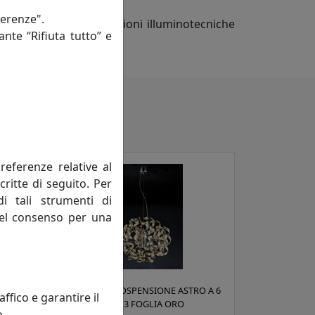
ferenze".
 Lux di proporre soluzioni illuminotecniche
ante “Rifiuta tutto” e
referenze relative al
critte di seguito. Per
di tali strumenti di
 del consenso per una
O A 6
LAMPADA A SOSPENSIONE ASTRO A 6
fico e garantire il
LUCI 206.155.13 FOGLIA ORO
o.