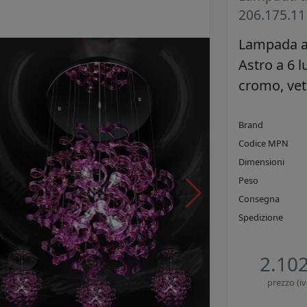
206.175.1
Lampada a 
Astro a 6 l
cromo, vet
Brand
Codice MPN
Dimensioni
Peso
Consegna
Spedizione
2.102
prezzo (iv