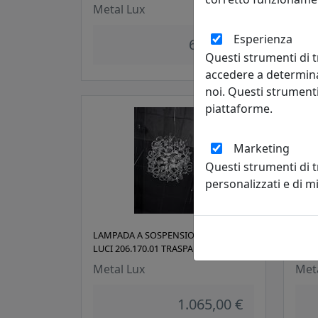
Metal Lux
Met
Esperienza
673,00 €
Questi strumenti di t
accedere a determina
noi. Questi strumenti
piattaforme.
Marketing
Questi strumenti di 
personalizzati e di 
LAMPADA A SOSPENSIONE ASTRO A 9
LAMP
LUCI 206.170.01 TRASPARENTE
LUCI
Metal Lux
Met
1.065,00 €