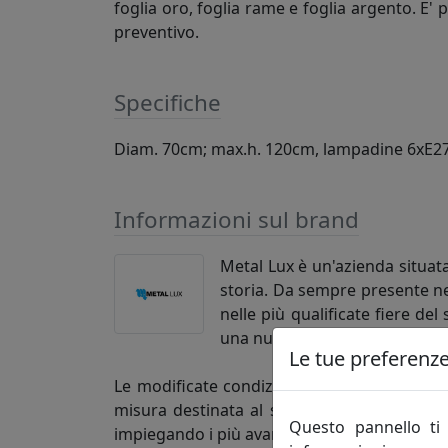
foglia oro, foglia rame e foglia argento. E'
preventivo.
Specifiche
Diam. 70cm; max.h. 120cm, lampadine 6xE2
Informazioni sul brand
Metal Lux è un'azienda situata
storia. Da sempre presente ne
nelle più qualificate fiere de
una nutrita schiera di maestra
Le tue preferenze 
Le modificate condizioni di mercato hanno s
misura destinata al settore dell'ospitalità e
Questo pannello ti 
impiegando i più avanzati sistemi di progett