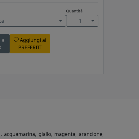
Quantità
ta
1
 al
Aggiungi ai
O
PREFERITI
ato, acquamarina, giallo, magenta, arancione,