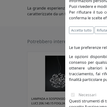
informazioni persona
Puoi rivedere e modif
La grande esperienza maturata in questi an
Per rifiutare il tuo 
caratterizzate da un forte contenuto tecnolo
conferma le scelte ef
Accetta tutto
Rifiuta
Potrebbero interessarti
Le tue preferenze rel
Le opzioni disponibi
consenso per qualsias
ottenere ulteriori 
tracciamento, fai ri
finalità particolare p
Necessari
LAMPADA A SOSPENSIONE ASTRO A 3
LAMP
Questi strumenti di t
LUCI 206.140.15 FOGLIA ARGENTO
LUCI
corretto funzionamen