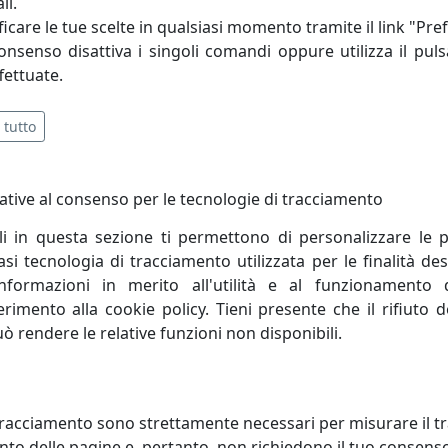
li.
icare le tue scelte in qualsiasi momento tramite il link "Pre
ni di operatività e presenza nei mercati consente a Metal
consenso disattiva i singoli comandi oppure utilizza il puls
gico a prezzi competitivi e in tempi estremamente ridotti.
fettuate.
 tutto
ative al consenso per le tecnologie di tracciamento
li in questa sezione ti permettono di personalizzare le p
i tecnologia di tracciamento utilizzata per le finalità des
informazioni in merito all'utilità e al funzionamento 
ferimento alla cookie policy. Tieni presente che il rifiuto
uò rendere le relative funzioni non disponibili.
ADA A SOSPENSIONE ASTRO A 6
LAMPADA A SOSPENSIONE ASTR
racciamento sono strettamente necessari per misurare il traf
 206.150.02 BIANCO
LUCI 206.155.01 TRASPARENTE
to delle pagine e, pertanto, non richiedono il tuo consens