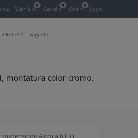
0
0
0
erca
Wish List
Carrello
Ordini
Login
i 206.175.11 magenta
ri, montatura color cromo,
sospensione Astro a 6 luci