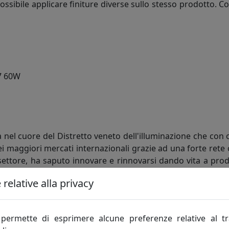
 possibile applicare finiture diverse sullo stesso prodotto. 
7 60W
 nel cuore del Distretto veneto dell'illuminazione che con 
i maggiori mercati internazionali grazie ad una forte rete 
l settore, ha saputo innovare e rinnovarsi dando vita a prodo
nze altamente specializzate nelle diverse operazioni di arti
relative alla privacy
pinto Metal Lux a dar vita ad un nuovo indirizzo produttivo
 all'abitativo di alto livello. Nuovi articoli su richiesta d
permette di esprimere alcune preferenze relative al t
azione e attrezzature di ultima generazione.