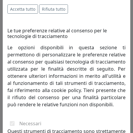
Accetta tutto
Rifiuta tutto
1.137,00 €
Le tue preferenze relative al consenso per le
tecnologie di tracciamento
Le opzioni disponibili in questa sezione ti
permettono di personalizzare le preferenze relative
al consenso per qualsiasi tecnologia di tracciamento
utilizzata per le finalità descritte di seguito. Per
ottenere ulteriori informazioni in merito all'utilità e
al funzionamento di tali strumenti di tracciamento,
fai riferimento alla cookie policy. Tieni presente che
PLAFONIERA ASTRO A 4 LUCI 206.370.09 GIALLO
il rifiuto del consenso per una finalità particolare
Metal Lux
può rendere le relative funzioni non disponibili.
1.571,00 €
Necessari
Questi strumenti di tracciamento sono strettamente