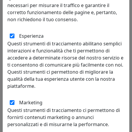
necessari per misurare il traffico e garantire il
corretto funzionamento delle pagine e, pertanto,
non richiedono il tuo consenso.
Esperienza
Questi strumenti di tracciamento abilitano semplici
interazioni e funzionalità che ti permettono di
accedere a determinate risorse del nostro servizio e
PLAFONIERA ASTRO A 6 LUCI 206.380.15 FOGLIA ARGENTO
ti consentono di comunicare più facilmente con noi.
Metal Lux
Questi strumenti ci permettono di migliorare la
qualità della tua esperienza utente con la nostra
1.137,00 €
piattaforme.
Marketing
Questi strumenti di tracciamento ci permettono di
fornirti contenuti marketing o annunci
personalizzati e di misurarne la performance.