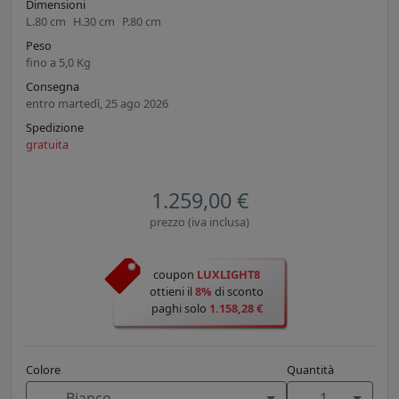
Dimensioni
L.
80
cm
H.
30
cm
P.
80
cm
Peso
fino a
5,0
Kg
Consegna
entro martedì, 25 ago 2026
Spedizione
gratuita
1.259,00 €
prezzo (iva inclusa)
coupon
LUXLIGHT8
ottieni il
8%
di sconto
paghi solo
1.158,28 €
Colore
Quantità
Bianco
1