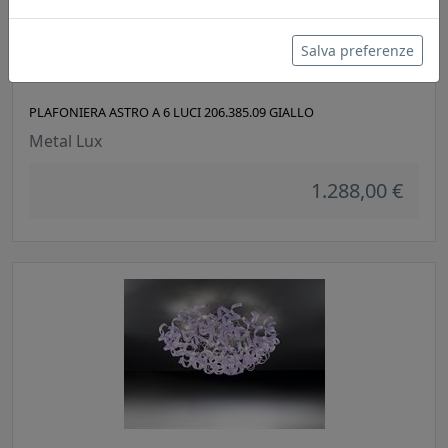
Salva preferenze
PLAFONIERA ASTRO A 6 LUCI 206.385.09 GIALLO
Metal Lux
1.288,00 €