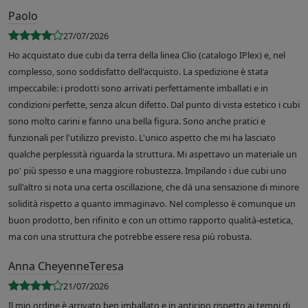
Paolo
27/07/2026
Ho acquistato due cubi da terra della linea Clio (catalogo IPlex) e, nel
complesso, sono soddisfatto dell'acquisto. La spedizione è stata
impeccabile: i prodotti sono arrivati perfettamente imballati e in
condizioni perfette, senza alcun difetto. Dal punto di vista estetico i cubi
sono molto carini e fanno una bella figura. Sono anche pratici e
funzionali per l'utilizzo previsto. L'unico aspetto che mi ha lasciato
qualche perplessità riguarda la struttura. Mi aspettavo un materiale un
po' più spesso e una maggiore robustezza. Impilando i due cubi uno
sull'altro si nota una certa oscillazione, che dà una sensazione di minore
solidità rispetto a quanto immaginavo. Nel complesso è comunque un
buon prodotto, ben rifinito e con un ottimo rapporto qualità-estetica,
ma con una struttura che potrebbe essere resa più robusta.
Anna CheyenneTeresa
21/07/2026
Il mio ordine è arrivato ben imballato e in anticipo rispetto ai tempi di