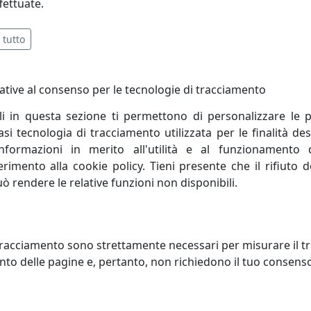
fettuate.
 tutto
ative al consenso per le tecnologie di tracciamento
li in questa sezione ti permettono di personalizzare le p
i tecnologia di tracciamento utilizzata per le finalità des
informazioni in merito all'utilità e al funzionamento 
ferimento alla cookie policy. Tieni presente che il rifiuto
uò rendere le relative funzioni non disponibili.
ONIERA BOLERO A 3 LUCI
PLAFONIERA BOLERO A 12 LUCI
330.03 NERO
251.380.01
al Lux
Metal Lux
racciamento sono strettamente necessari per misurare il traf
600,00 €
1.963,00
to delle pagine e, pertanto, non richiedono il tuo consens