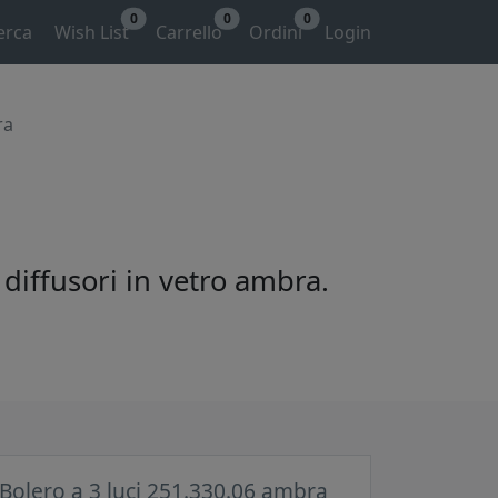
0
0
0
erca
Wish List
Carrello
Ordini
Login
ra
 diffusori in vetro ambra.
 Bolero a 3 luci 251.330.06 ambra