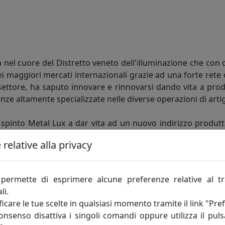
 nel cuore del Distretto veneto dell'illuminazione che con 
i maggiori mercati internazionali grazie ad una forte rete 
l settore, ha saputo innovare e rinnovarsi dando vita a prodo
nze altamente specializzate nelle diverse operazioni di arti
pinto Metal Lux a dar vita ad un nuovo indirizzo produttivo
 all'abitativo di alto livello. Nuovi articoli su richiesta d
relative alla privacy
azione e attrezzature di ultima generazione.
ni di operatività e presenza nei mercati consente a Metal
permette di esprimere alcune preferenze relative al t
gico a prezzi competitivi e in tempi estremamente ridotti.
li.
icare le tue scelte in qualsiasi momento tramite il link "Pre
consenso disattiva i singoli comandi oppure utilizza il puls