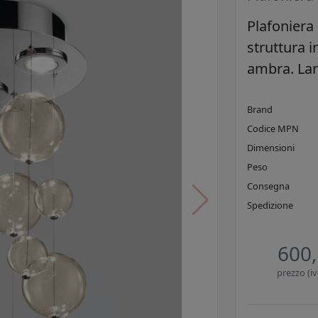
Plafoniera 
struttura i
ambra. Lam
Brand
Codice MPN
Dimensioni
Peso
Consegna
Spedizione
600,
prezzo (iv