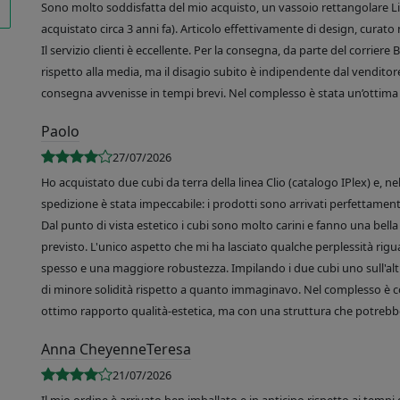
Sono molto soddisfatta del mio acquisto, un vassoio rettangolare Like
acquistato circa 3 anni fa). Articolo effettivamente di design, curato 
Il servizio clienti è eccellente. Per la consegna, da parte del corrier
rispetto alla media, ma il disagio subito è indipendente dal venditore
consegna avvenisse in tempi brevi. Nel complesso è stata un’ottima 
Paolo
27/07/2026
Ho acquistato due cubi da terra della linea Clio (catalogo IPlex) e, n
spedizione è stata impeccabile: i prodotti sono arrivati perfettamente
Dal punto di vista estetico i cubi sono molto carini e fanno una bella 
previsto. L'unico aspetto che mi ha lasciato qualche perplessità rigu
spesso e una maggiore robustezza. Impilando i due cubi uno sull'altr
di minore solidità rispetto a quanto immaginavo. Nel complesso è 
ottimo rapporto qualità-estetica, ma con una struttura che potrebbe
Anna CheyenneTeresa
21/07/2026