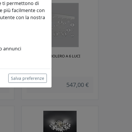
e ti permettono di
e più facilmente con
 utente con la nostra
 o annunci
PLAFONIERA BOLERO A 6 LUCI
254.506.01
Metal Lux
Salva preferenze
 €
547,00 €