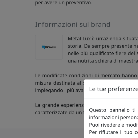
per avere un preventivo.
Informazioni sul brand
Metal Lux è un'azienda situata
storia. Da sempre presente ne
nelle più qualificate fiere de
una nutrita schiera di maestra
Le modificate condizioni di mercato hanno s
misura destinata al settore dell'ospitalità e
Le tue preferenze 
impiegando i più avanzati sistemi di progett
La grande esperienza maturata in questi an
Questo pannello ti 
caratterizzate da un forte contenuto tecnolo
informazioni persona
Puoi rivedere e modif
Per rifiutare il tuo 