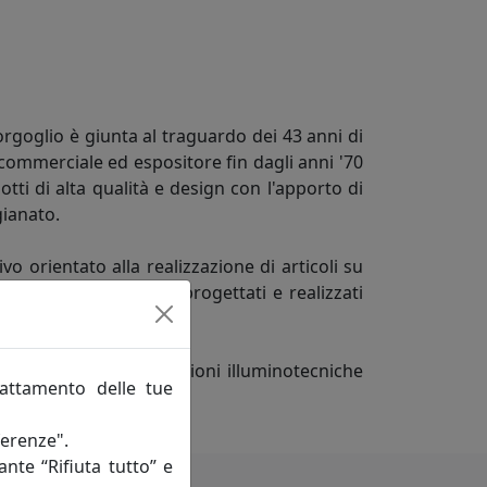
orgoglio è giunta al traguardo dei 43 anni di
commerciale ed espositore fin dagli anni '70
tti di alta qualità e design con l'apporto di
gianato.
 orientato alla realizzazione di articoli su
el committente vengono progettati e realizzati
 Lux di proporre soluzioni illuminotecniche
rattamento delle tue
ferenze".
ante “Rifiuta tutto” e