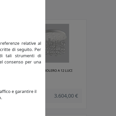
referenze relative al
critte di seguito. Per
di tali strumenti di
 del consenso per una
PLAFONIERA BOLERO A 12 LUCI
251.390.01
Metal Lux
fico e garantire il
 €
3.604,00 €
o.