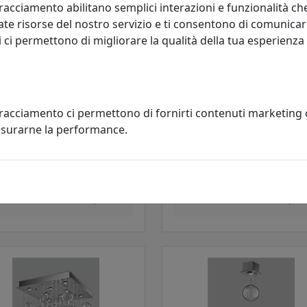
racciamento abilitano semplici interazioni e funzionalità ch
te risorse del nostro servizio e ti consentono di comunicar
 ci permettono di migliorare la qualità della tua esperienza
tracciamento ci permettono di fornirti contenuti marketing
misurarne la performance.
ONIERA BOLERO A 4 LUCI
PLAFONIERA BOLERO A 6 LUCI
340.02 BIANCO
254.360.01
al Lux
Metal Lux
685,00 €
819,00