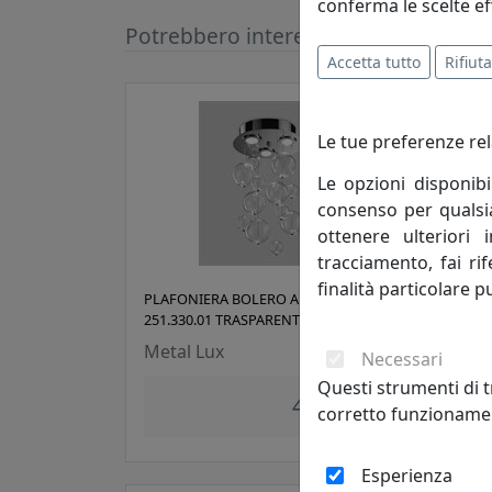
conferma le scelte ef
Potrebbero interessarti
Accetta tutto
Rifiuta
Le tue preferenze rel
Le opzioni disponibi
consenso per qualsias
ottenere ulteriori 
tracciamento, fai ri
finalità particolare p
PLAFONIERA BOLERO A 3 LUCI
PLAF
251.330.01 TRASPARENTE
251.
Metal Lux
Met
Necessari
Questi strumenti di t
499,00 €
corretto funzionamen
Esperienza