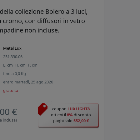
della collezione Bolero a 3 luci,
n cromo, con diffusori in vetro
padine non incluse.
Metal Lux
251.330.06
L.
cm
H.
cm
P.
cm
fino a
0,0
Kg
entro martedì, 25 ago 2026
gratuita
00 €
coupon
LUXLIGHT8
ottieni il
8%
di sconto
a inclusa)
paghi solo
552,00 €