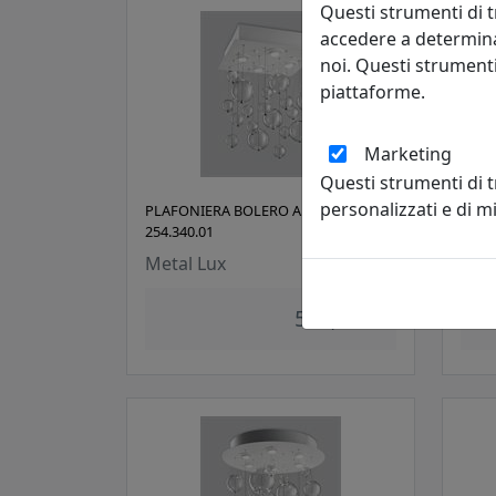
Questi strumenti di t
accedere a determina
noi. Questi strumenti
piattaforme.
Marketing
Questi strumenti di 
personalizzati e di 
PLAFONIERA BOLERO A 4 LUCI
PLAF
254.340.01
254.
Metal Lux
Met
547,00 €