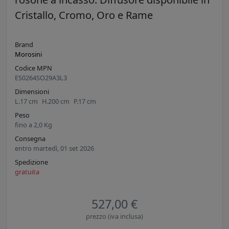
Cristallo, Cromo, Oro e Rame
Brand
Morosini
Codice MPN
ES0264SO29A3L3
Dimensioni
L.
17
cm
H.
200
cm
P.
17
cm
Peso
fino a
2,0
Kg
Consegna
entro martedì, 01 set 2026
Spedizione
gratuita
527,00 €
prezzo (iva inclusa)