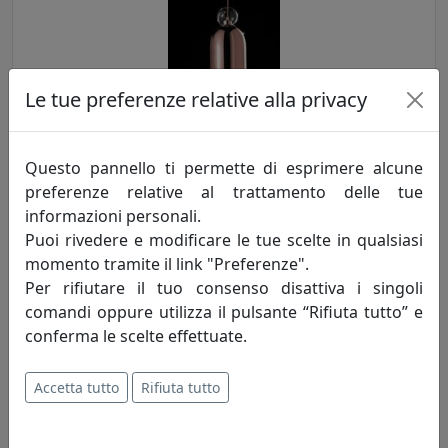
Le tue preferenze relative alla privacy
LAMPADA A SOSPENSIONE MEMORIA C2A6 MOROSINI, CODICE
ES0264SO29A6L3, RAME
Questo pannello ti permette di esprimere alcune
preferenze relative al trattamento delle tue
Morosini
informazioni personali.
527,00 €
Puoi rivedere e modificare le tue scelte in qualsiasi
momento tramite il link "Preferenze".
Per rifiutare il tuo consenso disattiva i singoli
comandi oppure utilizza il pulsante “Rifiuta tutto” e
conferma le scelte effettuate.
Accetta tutto
Rifiuta tutto