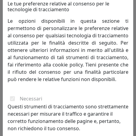
Le tue preferenze relative al consenso per le
tecnologie di tracciamento
LAMPADA A SOSPENSIONE MEMORIA S1A0 MOROSINI, CODICE
Le opzioni disponibili in questa sezione ti
ES0261SO04A0L3, CRISTALLO
permettono di personalizzare le preferenze relative
Morosini
al consenso per qualsiasi tecnologia di tracciamento
utilizzata per le finalità descritte di seguito. Per
478,00 €
ottenere ulteriori informazioni in merito all'utilità e
al funzionamento di tali strumenti di tracciamento,
fai riferimento alla cookie policy. Tieni presente che
il rifiuto del consenso per una finalità particolare
può rendere le relative funzioni non disponibili.
Necessari
Questi strumenti di tracciamento sono strettamente
necessari per misurare il traffico e garantire il
corretto funzionamento delle pagine e, pertanto,
non richiedono il tuo consenso.
LAMPADA A SOSPENSIONE MEMORIA S1A1 MOROSINI, CODICE
ES0261SO04A1L3, CRISTALLO E CROMO