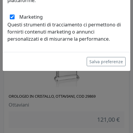
piattaforme.
Ottaviani
121,00 €
Marketing
Questi strumenti di tracciamento ci permettono di
fornirti contenuti marketing o annunci
personalizzati e di misurarne la performance.
Salva preferenze
OROLOGIO IN CRISTALLO, OTTAVIANI, COD 29869
Ottaviani
121,00 €