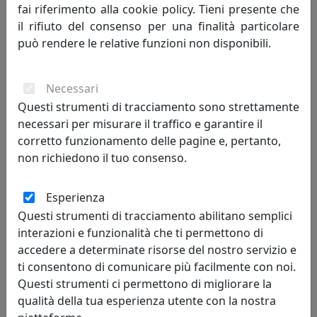
fai riferimento alla cookie policy. Tieni presente che
il rifiuto del consenso per una finalità particolare
può rendere le relative funzioni non disponibili.
OROLOGIO IN CRISTALLO CM.15X5X17, OTTAVIANI, COD 29852
Ottaviani
Necessari
Questi strumenti di tracciamento sono strettamente
121,00 €
necessari per misurare il traffico e garantire il
corretto funzionamento delle pagine e, pertanto,
non richiedono il tuo consenso.
Esperienza
Questi strumenti di tracciamento abilitano semplici
interazioni e funzionalità che ti permettono di
accedere a determinate risorse del nostro servizio e
ti consentono di comunicare più facilmente con noi.
Questi strumenti ci permettono di migliorare la
qualità della tua esperienza utente con la nostra
OROLOGIO IN CRISTALLO, OTTAVIANI, COD 29868