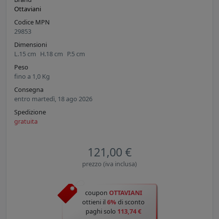
Ottaviani
Codice MPN
29853
Dimensioni
L.
15
cm
H.
18
cm
P.
5
cm
Peso
fino a
1,0
Kg
Consegna
entro martedì, 18 ago 2026
Spedizione
gratuita
121,00 €
prezzo (iva inclusa)
coupon
OTTAVIANI
ottieni il
6%
di sconto
paghi solo
113,74 €